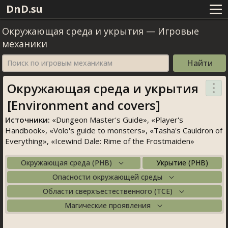
DnD.su
Окружающая среда и укрытия
—
Игровые
механики
Поиск по игровым механикам
Окружающая среда и укрытия
[Environment and covers]
Источники:
«
Dungeon Master's Guide
», «
Player'
Handbook
», «
Volo's guide to monster
», «
Tasha's Cauldron of
Everything
», «
Icewind Dale: Rime of the Frostmaiden
»
Окружающая среда (PHB)
Укрытие (PHB)
Опасности окружающей среды
Области сверхъестественного (TCE)
Магические проявления