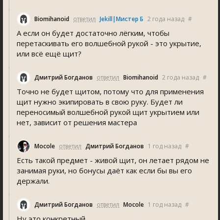
Biomihanoid
ответил
Jekill|Мистер Б
2 года назад
#
А если он будет достаточно лёгким, чтобы
перетаскивать его волшебной рукой - это укрытие,
или всё ещё щит?
Дмитрий Богданов
ответил
Biomihanoid
2 года назад
#
Точно не будет щитом, потому что для применения
щит нужно экипировать в свою руку. Будет ли
переносимый волшебной рукой щит укрытием или
нет, зависит от решения мастера
Mocole
ответил
Дмитрий Богданов
1 год назад
#
Есть такой предмет - живой щит, он летает рядом не
занимая руки, но бонусы даёт как если бы вы его
держали.
Дмитрий Богданов
ответил
Mocole
1 год назад
#
Ну это конкретный