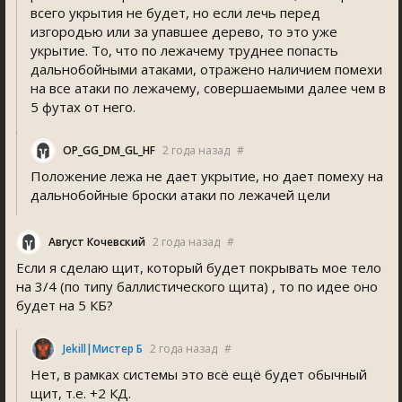
всего укрытия не будет, но если лечь перед
изгородью или за упавшее дерево, то это уже
укрытие. То, что по лежачему труднее попасть
дальнобойными атаками, отражено наличием помехи
на все атаки по лежачему, совершаемыми далее чем в
5 футах от него.
OP_GG_DM_GL_HF
2 года назад
#
Положение лежа не дает укрытие, но дает помеху на
дальнобойные броски атаки по лежачей цели
Август Кочевский
2 года назад
#
Если я сделаю щит, который будет покрывать мое тело
на 3/4 (по типу баллистического щита) , то по идее оно
будет на 5 КБ?
Jekill|Мистер Б
2 года назад
#
Нет, в рамках системы это всё ещё будет обычный
щит, т.е. +2 КД.