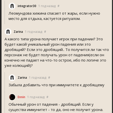
integrator30
1 год назад
#
Леомундова хижина спасает от жары, если нужно
место для отдыха, кастуется ритуалом.
Zarina
1 год назад
#
А какого типа урона получает игрок при падении? Это
будет какой уникальный урон падения или это
дробящий? Если это дробящий.. То получится ли так что
персонаж не будет получать урон от падения(если он
конечно не падает на что-то острое, ибо по логиче это
уже колющий)?
Zarina
1 год назад
#
Забыла добавить что при иммунитете к дробящему
Ennin
1 год назад
#
Обычный урон от падения - дробящий. Если у
существа иммунитет - то да, оно не получит урона.