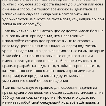
сбиты с ног
, если их скорость падает до 0 футов или если
они иным способом теряют возможность двигаться, за
исключением случаев, когда они могут парить или
удерживаются на высоте за счёт магии, как, например, при
заклинании
полёт [fly]
.
Если вы хотите, чтобы летающие существа имели больше
шансов выжить при падении, чем нелетающие,
используйте следующее правило: вычтите скорость
полёта существа из высоты падения перед подсчётом
урона от падения. Это правило помогает летунам, которые
были
сбиты с ног
, но которые всё ещё в сознании и
имеют текущую скорость полёта больше 0 футов. Это
правило разработано для того, чтобы воспроизвести то,
как существо неистово машет своими крыльями (или
топорами) или предпринимает другие меры по
уменьшению своей скорости падения.
Если вы используете правило для скорости падения из
предыдущего раздела, летающее существо снижается на
500 футов за ход, как и прочие. Но если это существо
начинает любой свой следующий ход, всё ещё падая, и