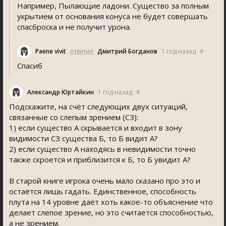
Например, Пылающие ладони. Существо за полным
укрытием от основания конуса не будет совершать
спасброска и не получит урона.
Paene vivit
ответил
Дмитрий Богданов
1 год назад
#
Спасиб
Александр Юртайкин
1 год назад
#
Подскажите, на счёт следующих двух ситуаций,
связанные со слепым зрением (СЗ):
1) если существо А скрывается и входит в зону
видимости СЗ существа Б, то Б видит А?
2) если существо А находясь в невидимости точно
также скроется и приблизится к Б, то Б увидит А?
В старой книге игрока очень мало сказано про это и
остаётся лишь гадать. Единственное, способность
плута на 14 уровне даёт хоть какое-то объяснение что
делает слепое зрение, но это считается способностью,
а не зрением.