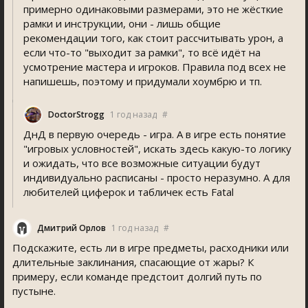
примерно одинаковыми размерами, это не жëсткие
рамки и инструкции, они - лишь общие
рекомендации того, как стоит рассчитывать урон, а
если что-то "выходит за рамки", то всë идëт на
усмотрение мастера и игроков. Правила под всех не
напишешь, поэтому и придумали хоумбрю и тп.
DoctorStrogg
1 год назад
#
ДнД в первую очередь - игра. А в игре есть понятие
"игровых условностей", искать здесь какую-то логику
и ожидать, что все возможные ситуации будут
индивидуально расписаны - просто неразумно. А для
любителей циферок и табличек есть Fatal
Дмитрий Орлов
1 год назад
#
Подскажите, есть ли в игре предметы, расходники или
длительные заклинания, спасающие от жары? К
примеру, если команде предстоит долгий путь по
пустыне.