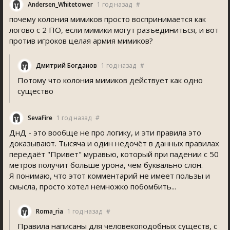
Andersen_Whitetower
1 год назад
#
почему колония мимиков просто воспринимается как
логово с 2 ПО, если мимики могут разъединиться, и вот
против игроков целая армия мимиков?
Дмитрий Богданов
1 год назад
#
Потому что колония мимиков действует как одно
существо
SevaFire
1 год назад
#
ДнД - это вообще не про логику, и эти правила это
доказывают. Тысяча и один недочёт в данных правилах
передаёт "Привет" муравью, который при падении с 50
метров получит больше урона, чем буквально слон.
Я понимаю, что этот комментарий не имеет пользы и
смысла, просто хотел немножко побомбить...
Roma_ria
1 год назад
#
Правила написаны для человекоподобных существ, с