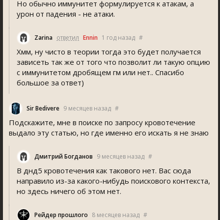
Но обычно иммунитет формулируется к атакам, а
урон от падения - не атаки.
Zarina
ответил
Ennin
1 год назад
#
Хмм, ну чисто в теории тогда это будет получается
зависеть так же от того что позволит ли такую опцию
с иммунитетом дробящем гм или нет.. Спасибо
большое за ответ)
Sir Bedivere
9 месяцев назад
#
Подскажите, мне в поиске по запросу кровотечение
выдало эту статью, но где именно его искать я не знаю
Дмитрий Богданов
9 месяцев назад
#
В днд5 кровотечения как такового нет. Вас сюда
направило из-за какого-нибудь поискового контекста,
но здесь ничего об этом нет.
Рейдер прошлого
8 месяцев назад
#