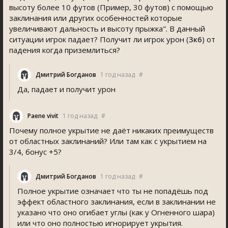
высоту более 10 футов (Пример, 30 футов) с помощью
заклинания или других особенностей которые
увеличивают дальность и высоту прыжка". В данный
ситуации игрок падает? Получит ли игрок урон (
3к6
) от
падения когда приземлиться?
Дмитрий Богданов
1 год назад
#
Да, падает и получит урон
Paene vivit
1 год назад
#
Почему полное укрытие не даёт никаких преимуществ
от областных заклинаний? Или там как с укрытием на
3/4, бонус +5?
Дмитрий Богданов
1 год назад
#
Полное укрытие означает что ты не попадёшь под
эффект областного заклинания, если в заклинании не
указано что оно огибает углы (как у Огненного шара)
или что оно полностью игнорирует укрытия.