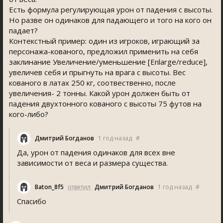
Есть формула регулирующая урон от падения с высоты.
Но разве он одинаков для падающего и того на кого он
падает?
Контекстный пример: один из игроков, играющий за
персонажа-кованого, предложил применить на себя
заклинание Увеличение/уменьшение [Enlarge/reduce],
увеличев себя и прыгнуть на врага с высоты. Вес
кованого в латах 250 кг, соотвественно, после
увеличения- 2 тонны. Какой урон должен быть от
падения двухтонного кованого с высоты 75 футов на
кого-либо?
Дмитрий Богданов
1 год назад
#
Да, урон от падения одинаков для всех вне
зависимости от веса и размера существа.
Baton_8f5
ответил
Дмитрий Богданов
1 год назад
#
Спасибо