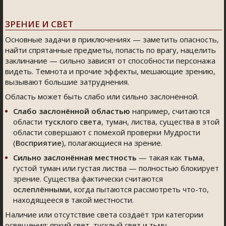
ЗРЕНИЕ И СВЕТ
Основные задачи в приключениях — заметить опасность,
найти спрятанные предметы, попасть по врагу, нацелить
заклинание — сильно зависят от способности персонажа
видеть. Темнота и прочие эффекты, мешающие зрению,
вызывают большие затруднения.
Область может быть слабо или сильно заслонённой.
Слабо заслонённой областью
например, считаются
области
тусклого света
, туман, листва, существа в этой
области совершают с помехой проверки Мудрости
(
Восприятие
), полагающиеся на зрение.
Сильно заслонённая местность
— такая как
тьма
,
густой туман или густая листва — полностью блокирует
зрение. Существа фактически считаются
ослеплёнными
, когда пытаются рассмотреть что-то,
находящееся в такой местности.
Наличие или отсутствие света создаёт три категории
освещения: яркий свет, тусклый свет и тьму.