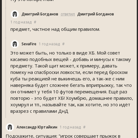
Дмитрий Богданов
ответил
Дмитрий Богданов
1 год назад
#
предмет, частное над общим правилом.
SevaFire
1 год назад
#
Это может быть, но только в виде ХБ. Мой совет
касаемо подобных вещей - добавь и минусы к такому
предмету. Такой щит может, к примеру, давать
помеху на спасброски ловкости, если перед броском
куба ты реакцией не выкинешь его, а так-же с ним
наверняка будет сложнее бегать вприпрыжку, так что
он отнимет у тебя 10 футов перемещения. Ещё раз
повторю - это будет ХБ! Хоумбрю, домашнее правило,
хоумрул и тп., называйте так, как хотите, но это идёт
вразрез с правилами ДнД
Александр Юртайкин
1 год назад
#
Подскажите, ситуация: "игрок совершает прыжок в