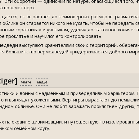
. Эти оборотни — одиночки по натуре, опасающиеся того, 
а возьмет верх.
щается, он вырастает до неимоверных размеров, размахивая
м облике он старается никого не кусать, чтобы не передать
анным соратникам и ученикам, уделяя достаточное количес
ое проклятье и научился его контролировать.
медведи выступают хранителями своих территорий, оберегаю
тя большинство вермедведей придерживается доброго миров
iger]
MM14
MM24
тники и воины с надменным и привередливым характером. Ги
о и выглядят ухоженными. Вертигры вырастают до немыслим
идном обличье. Они не любят заражать проклятьем других, 
ях на окраине цивилизации, и путешествуют в изолированны
ньком семейном кругу.