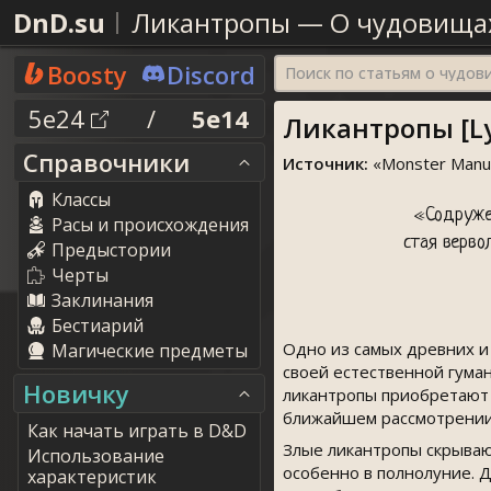
DnD.su
Ликантропы
—
О чудовища
Boosty
Discord
Поиск по статьям о чудо
5e24
/
5e14
Ликантропы [Ly
Справочники
Источник:
«
Monster Manu
Классы
«Содружес
Расы и происхождения
стая верво
Предыстории
Черты
Заклинания
Бестиарий
Одно из самых древних и
Магические предметы
своей естественной гума
Новичку
ликантропы приобретают 
ближайшем рассмотрении 
Как начать играть в D&D
Злые ликантропы скрываю
Использование
особенно в полнолуние. 
характеристик