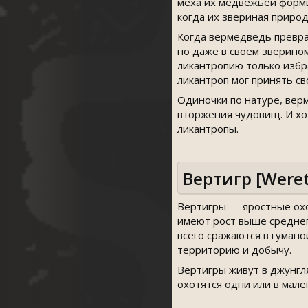
меха их медвежьей формы
когда их звериная природ
Когда вермедведь превра
но даже в своем зверино
ликантропию только избр
ликантроп мог принять св
Одиночки по натуре, вер
вторжения чудовищ. И хо
ликантропы.
Вертигр [Weret
Вертигры — яростные охо
имеют рост выше среднег
всего сражаются в гумано
территорию и добычу.
Вертигры живут в джунгл
охотятся одни или в мале