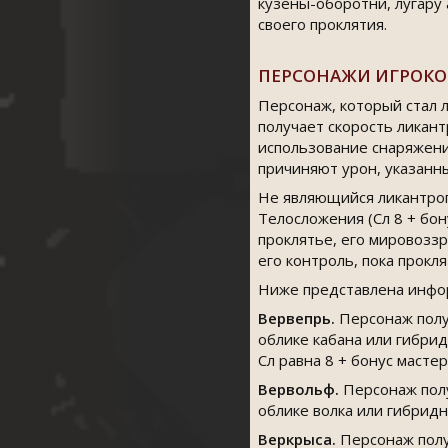
кузены-оборотни, лугару 
своего проклятия.
ПЕРСОНАЖИ ИГРОКО
Персонаж, который стал л
получает скорость ликант
использование снаряжени
причиняют урон, указанны
Не являющийся ликантроп
Телосложения (Сл 8 + бон
проклятье, его мировоззр
его контроль, пока прокля
Ниже представлена инфор
Вервепрь.
Персонаж получ
облике кабана или гибрид
Сл равна 8 + бонус масте
Вервольф.
Персонаж полу
облике волка или гибридн
Веркрыса.
Персонаж получ