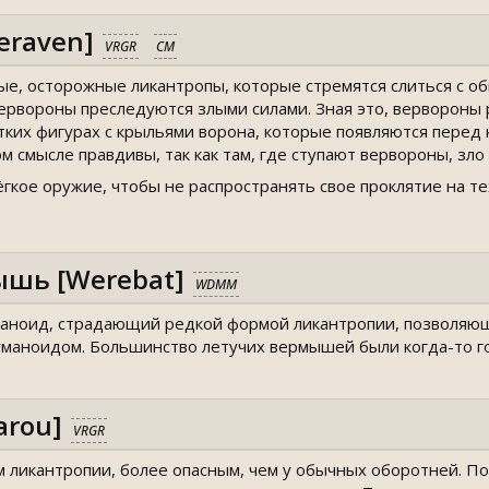
eraven]
VRGR
CM
е, осторожные ликантропы, которые стремятся слиться с об
вервороны преследуются злыми силами. Зная это, вервороны
утких фигурах с крыльями ворона, которые появляются перед
м смысле правдивы, так как там, где ступают вервороны, зло
кое оружие, чтобы не распространять свое проклятие на тех
ышь [Werebat]
WDMM
аноид, страдающий редкой формой ликантропии, позволяющ
уманоидом. Большинство летучих вермышей были когда-то г
arou]
VRGR
 ликантропии, более опасным, чем у обычных оборотней. По