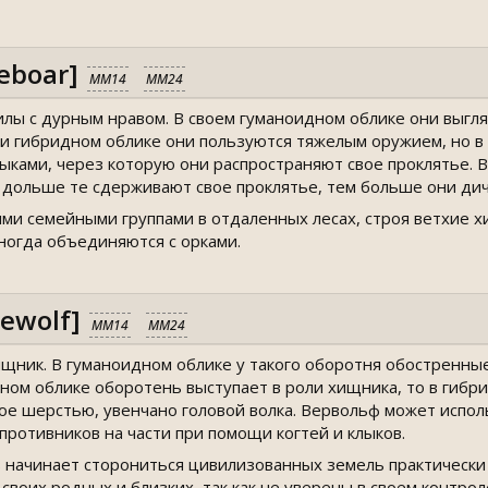
eboar]
MM14
MM24
лы с дурным нравом. В своем гуманоидном облике они выгля
 и гибридном облике они пользуются тяжелым оружием, но в
ыками, через которую они распространяют свое проклятье. 
м дольше те сдерживают свое проклятье, тем больше они ди
ми семейными группами в отдаленных лесах, строя ветхие х
иногда объединяются с орками.
ewolf]
MM14
MM24
ник. В гуманоидном облике у такого оборотня обостренные 
рином облике оборотень выступает в роли хищника, то в гиб
тое шерстью, увенчано головой волка. Вервольф может испол
ротивников на части при помощи когтей и клыков.
начинает сторониться цивилизованных земель практически с
 своих родных и близких, так как не уверены в своем контрол