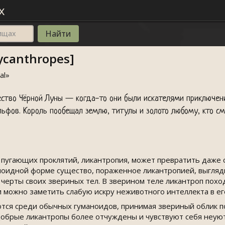
х
вищах
canthropes]
al
»
тво Чёрной Луны — когда-то они были искателями приключений
льфов. Король пообещал землю, титулы и золото любому, кто см
 пугающих проклятий, ликантропия, может превратить даже
ноидной форме существо, пораженное ликантропией, выгляди
черты своих звериных тел. В зверином теле ликантроп похо
можно заметить слабую искру неживотного интеллекта в его
тся среди обычных гуманоидов, принимая звериный облик по
Добрые ликантропы более отчуждены и чувствуют себя неуют