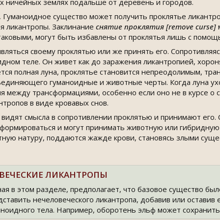
их ничейных землях подальше от деревень и городов.
.
Гуманоидное существо может получить проклятье ликантроп
ля ликантропы. Заклинание
снятие проклятия [remove curse]
аковыми, могут быть избавлены от проклятья лишь с помо
вляться своему проклятью или же принять его. Сопротивляяс
оидном теле. Он живет как до заражения ликантропией, хор
ется полная луна, проклятье становится непреодолимым, тра
единяющего гуманоидные и животные черты. Когда луна ухо
я между трансформациями, особенно если оно не в курсе о с
тропов в виде кровавых снов.
видят смысла в сопротивлении проклятью и принимают его. 
формироваться и могут принимать животную или гибридную
ую натуру, поддаются жажде крови, становясь злыми сущес
ОВЕЧЕСКИЕ ЛИКАНТРОПЫ
ая в этом разделе, предполагает, что базовое существо бы
дставить нечеловеческого ликантропа, добавив или оставив 
аноидного тела. Например, оборотень эльф может сохранить