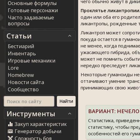
чего обычно живут в дик
Основные формулы
Готовые персонажи
Проклятье ликантропии
один или оба его родите
Часто задаваемые
вопросы
ликантропы, рожденные т
Ликантроп может сопроти
Статьи
покуда остается в гуман
не менее, когда поднима
Бестиарий
ужасающего гибрида, объ
Инвентарь
может не помнить событи
Игровые механики
нередко преследует ликан
Lore
Некоторые гуманоиды не 
Homebrew
оттачивают умение транс
Новости сайта
принимающих свою животн
Сообщество
ВАРИАНТ: НЕЧЕЛ
Инструменты
Статистика, приведенн
Закуп характеристик
статистику, чтобы пре
Генератор добычи
особенностей его гум
Сложность боя