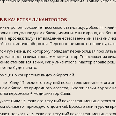
агрессивно распространял чуму ликантропии. Только через см
В В КАЧЕСТВЕ ЛИКАНТРОПОВ
икантропом, сохраняет всю свою статистику, добавляя к ней
ропа в негуманоидном облике, иммунитеты к урону, особенно
я. Персонаж получает владение естественными атаками лика
й в статистике оборотня. Персонаж не может говорить, нахо
ом гуманоид, по которому попадает переносящая проклятье 
ус мастерства ликантропа + модификатор Телосложения лика
ение становится таким, как у ликантропа. Мастер вправе р
тье не будет снято.
мация о конкретных видах оборотней.
ает Силу 17, если его текущий показатель меньше этого зн
ном облике (от природного доспеха). Броски атаки и урона к
рства персонажа + модификатор Силы.
чает Силу 15, если его текущий показатель меньше этого зн
ом облике (от природного доспеха). Броски атаки и урона п
ает Ловкость 15, если его текущий показатель меньше этого