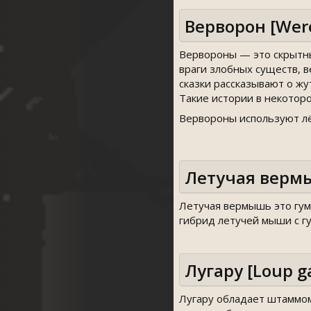
Верворон [Wer
Вервороны — это скрытны
враги злобных существ, 
сказки рассказывают о ж
Такие истории в некоторо
Вервороны используют лёг
Летучая верм
Летучая вермышь это гум
гибрид летучей мыши с г
Лугару [Loup g
Лугару обладает штаммом