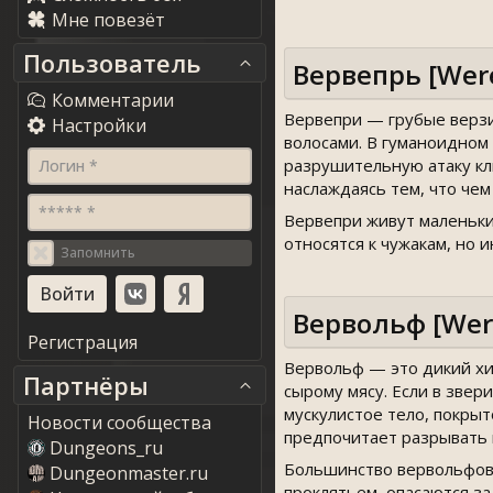
Мне повезёт
Пользователь
Вервепрь [Wer
Комментарии
Вервепри — грубые верзи
Настройки
волосами. В гуманоидном
разрушительную атаку кл
Логин *
наслаждаясь тем, что че
***** *
Вервепри живут маленьки
относятся к чужакам, но 
Запомнить
Вервольф [Wer
Регистрация
Вервольф — это дикий хищ
Партнёры
сырому мясу. Если в зве
мускулистое тело, покры
Новости сообщества
предпочитает разрывать п
Dungeons_ru
Большинство вервольфов 
Dungeonmaster.ru
проклятьем, опасаются за