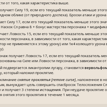
сти от того, какая характеристика выше.
лучает Силу 19, если его текущий показатель меньше этого
дном облике (от природного доспеха). Броски атаки и урона
ет Силу 17, если его текущий показатель меньше этого зна
 Наскок Сл равна 8 + бонус мастерства персонажа + модифик
учает Ловкость 15, если его текущий показатель меньше этог
кости персонажа, в зависимости от того, какая характерист
тор не применяется к этому урону) или
1к4
колющего урона 
у).
онаж получает Ловкость 17, если его текущий показатель мен
снованы на Силе или Ловкости персонажа, в зависимости от 
ый подвергается ликантропии лугару, становится
вервольфом
ру, который наложил проклятие.
заклинание
снятие проклятья [remove curse]
, наложенное в н
ым, вынуждает цель совершить спасбросок Телосложения Сл 
 и получает 3 степени
истощения
. При неудаче проклятие 
я снятия этого проклятия в течение 1 месяца.