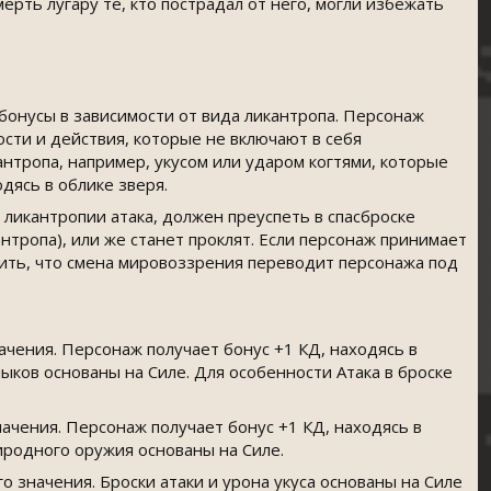
ерть лугару те, кто пострадал от него, могли избежать
 бонусы в зависимости от вида ликантропа. Персонаж
сти и действия, которые не включают в себя
нтропа, например, укусом или ударом когтями, которые
дясь в облике зверя.
ликантропии атака, должен преуспеть в спасброске
нтропа), или же станет проклят. Если персонаж принимает
ешить, что смена мировоззрения переводит персонажа под
ачения. Персонаж получает бонус +1 КД, находясь в
лыков основаны на Силе. Для особенности Атака в броске
ачения. Персонаж получает бонус +1 КД, находясь в
риродного оружия основаны на Силе.
 значения. Броски атаки и урона укуса основаны на Силе