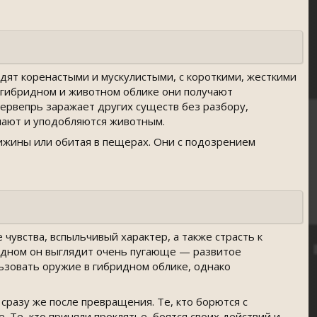
дят коренастыми и мускулистыми, с короткими, жесткими
 гибридном и животном облике они получают
Вервепрь заражает других существ без разбору,
чают и уподобляются животным.
ижины или обитая в пещерах. Они с подозрением
чувства, вспыльчивый характер, а также страсть к
ридном он выглядит очень пугающе — развитое
ьзовать оружие в гибридном облике, однако
разу же после превращения. Те, кто борются с
е. Те, кто приняли проклятье, боятся своих действий и