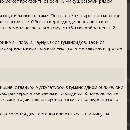
что может произойти с невинными существами рядом,
 оружием или когтями. Он сражается с яростью медведя,
 свое проклятье. Обычно вермедведи передают свою
тво времени после этого тому, чтобы новообращенный
щими флору и фауну как от гуманоидов, так и от
оззрения, некоторые из них столь же злы, как и прочие
бкие, с гладкой мускулатурой в гуманоидном облике, они
ых размеров в зверином и гибридном облике, но чаще
так как каждый новый вертигр означает конкуренцию за
е поселения для торговли или отдыха. Они живут и