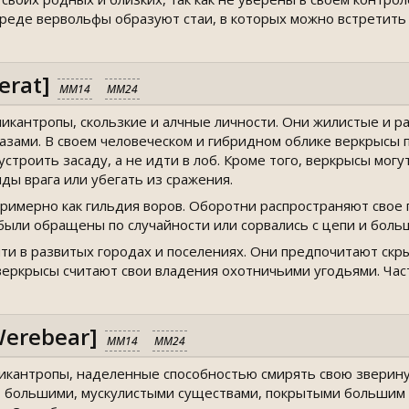
среде вервольфы образуют стаи, в которых можно встретить
erat]
MM14
MM24
икантропы, скользкие и алчные личности. Они жилистые и р
зами. В своем человеческом и гибридном облике веркрысы п
строить засаду, а не идти в лоб. Кроме того, веркрысы могу
ды врага или убегать из сражения.
римерно как гильдия воров. Оборотни распространяют свое п
 были обращены по случайности или сорвались с цепи и боль
и в развитых городах и поселениях. Они предпочитают скры
еркрысы считают свои владения охотничьими угодьями. Част
erebear]
MM14
MM24
кантропы, наделенные способностью смирять свою звериную
 большими, мускулистыми существами, покрытыми большим к