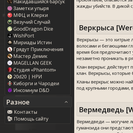
Накидавшийся барсук
жажды убийств. В дикой 
Заметки упыря
МФЦ и Клерки
Везучий Случай
Веркрыса [Wer
GoodDragon Dice
WishPort
Веркрысы — это хитрые л
Мириады Истин
волосами и бегающими гла
Грядут Приключения
время боя предпочитают у
Мастер Демик
незаметно проникать в ря
MAGELLAN GEEK
Клан веркрыс действует п
Студия «Phantom»
клан. Веркрысы, которые
20d20 | НРИ
Кланы веркрыс можно найт
Киборги и Чародеи
под крупными городами, в
Инсомнум D&D
Разное
Вермедведь [W
Контакты
Помощь сайту
Вермедведи — могучие ли
гуманоида они предстают