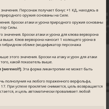
 значения. Персонаж получает бонус +1 КД, находясь в
 природного оружия основаны на Силе.
чения. Броски атаки и урона природного оружия основаны
атор Силы.
о значения. Броски атаки и урона для клюва верворона
ика выше. Клюв верворона наносит 1 колющего урона в
в гибридном облике (модификатор персонажа
ьше этого значения. Броски на атаку и урон для атаки
того, какой показатель выше.
 [werewolf]
. Эта форма ликантропии не может быть
очь полнолуния на любого пораженного верфольфа,
17. При успехе проклятие снимается, цель возвращается
остается, и цель автоматически проваливает любой