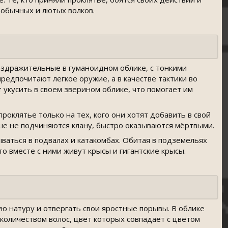
 обычных и лютых волков.
аздражительные в гуманоидном облике, с тонкими
редпочитают легкое оружие, а в качестве тактики во
т укусить в своем зверином облике, что помогает им
роклятье только на тех, кого они хотят добавить в свой
ше не подчиняются клану, быстро оказываются мёртвыми.
ваться в подвалах и катакомбах. Обитая в подземельях
о вместе с ними живут крысы и гигантские крысы.
 натуру и отвергать свои яростные порывы. В облике
оличеством волос, цвет которых совпадает с цветом