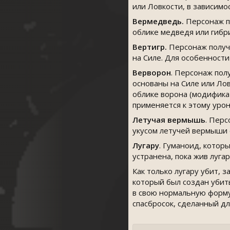
или Ловкости, в зависимо
Вермедведь.
Персонаж по
облике медведя или гибри
Вертигр.
Персонаж получа
на Силе. Для особенности
Верворон
. Персонаж пол
основаны на Силе или Лов
облике ворона (модифика
применяется к этому урон
Летучая вермышь
. Перс
укусом летучей вермыши о
Лугару
. Гуманоид, котор
устранена, пока жив луга
Как только лугару убит, 
который был создан убит
в свою нормальную форму
спасбросок, сделанный дл