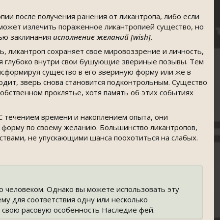
ии после получения ранения от ликантропа, либо если
может излечить пораженное ликантропией существо, но
щью заклинания
исполнение желаний [wish]
.
ь, ликантроп сохраняет свое мировоззрение и личность,
оня глубоко внутри свои бушующие звериные позывы. Тем
нсформируя существо в его звериную форму или же в
дит, зверь снова становится подконтрольным. Существо
обственном проклятье, хотя память об этих событиях
С течением времени и накоплением опыта, они
 форму по своему желанию. Большинство ликантропов,
твами, не упускающими шанса поохотиться на слабых.
ло человеком. Однако вы можете использовать эту
ему для соответствия одну или несколько
 свою расовую особенность Наследие фей.