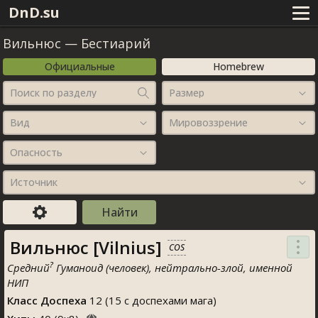
DnD.su
Вильнюс
—
Бестиарий
Официальные
Homebrew
Поиск по разделу
Размер
Вид
Мировоззрение
Опасность
Источник
Вильнюс [Vilnius]
COS
?
Средний
Гуманоид (человек), нейтрально-злой, именной
НИП
Класс Доспеха
12 (15 с доспехами мага)