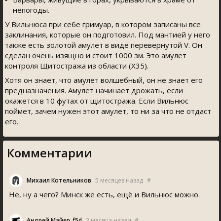
непогоды.
У Вильнюса при себе гримуар, в котором записаны все
заклинания, которые он подготовил. Под мантией у него
также есть золотой амулет в виде перевернутой V. Он
сделан очень изящно и стоит 1000 зм. Это амулет
контроля Щитостража из области (Х35).
Хотя он знает, что амулет волшебный, он не знает его
предназначения. Амулет начинает дрожать, если
окажется в 10 футах от щитостража. Если Вильнюс
поймет, зачем нужен этот амулет, то ни за что не отдаст
его.
Комментарии
Михаил Котельников
5 месяцев назад
#
Не, ну а чего? Минск же есть, ещё и Вильнюс можно.
Андрей Майер_f5d
2 месяца назад
#