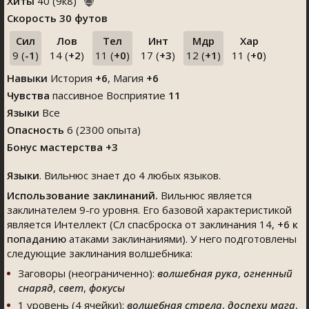
Хиты
40
(
9
к
8
)
Скорость
30 футов
Сил
Лов
Тел
Инт
Мдр
Хар
9 (
-1
)
14 (
+2
)
11 (
+0
)
17 (
+3
)
12 (
+1
)
11 (
+0
)
Навыки
История
+6
,
Магия
+6
Чувства
пассивное Восприятие
11
Языки
Все
Опасность
6 (2300 опыта)
Бонус мастерства +3
Языки
. Вильнюс знает до 4 любых языков.
Использование заклинаний.
Вильнюс является
заклинателем 9-го уровня. Его базовой характеристикой
является Интеллект (Сл спасброска от заклинания 14,
+6
к
попаданию
атаками заклинаниями). У него подготовлены
следующие заклинания волшебника:
Заговоры (неограниченно):
волшебная рука
,
огненный
снаряд
,
свет
,
фокусы
1 уровень (4 ячейки):
волшебная стрела
,
доспехи мага
,