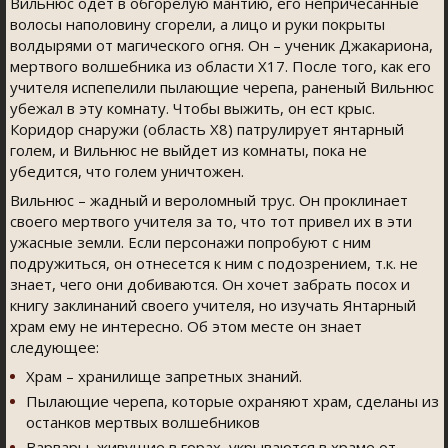
Вильнюс одет в обгорелую мантию, его непричесанные
волосы наполовину сгорели, а лицо и руки покрыты
волдырями от магического огня. Он – ученик Джакариона,
мертвого волшебника из области Х17. После того, как его
учителя испепелили пылающие черепа, раненый Вильнюс
убежал в эту комнату. Чтобы выжить, он ест крыс.
Коридор снаружи (область Х8) патрулирует янтарный
голем, и Вильнюс не выйдет из комнаты, пока не
убедится, что голем уничтожен.
Вильнюс – жадный и вероломный трус. Он проклинает
своего мертвого учителя за то, что тот привел их в эти
ужасные земли. Если персонажи попробуют с ним
подружиться, он отнесется к ним с подозрением, т.к. не
знает, чего они добиваются. Он хочет забрать посох и
книгу заклинаний своего учителя, но изучать Янтарный
храм ему не интересно. Об этом месте он знает
следующее:
Храм – хранилище запретных знаний.
Пылающие черепа, которые охраняют храм, сделаны из
останков мертвых волшебников
Варвары, живущие в горах, укрываются в храме от