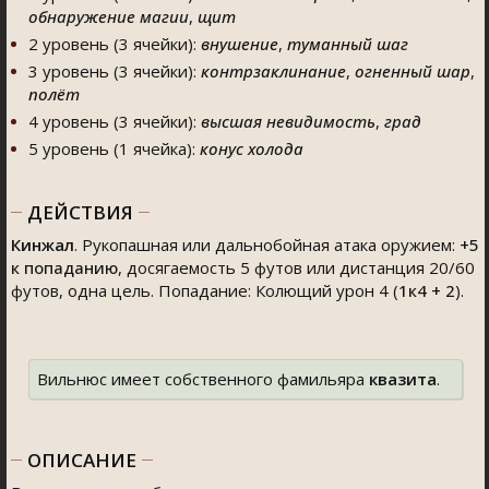
обнаружение магии
,
щит
2 уровень (3 ячейки):
внушение
,
туманный шаг
3 уровень (3 ячейки):
контрзаклинание
,
огненный шар
,
полёт
4 уровень (3 ячейки):
высшая невидимость
,
град
5 уровень (1 ячейка):
конус холода
ДЕЙСТВИЯ
Кинжал
. Рукопашная или дальнобойная атака оружием:
+5
к попаданию
, досягаемость 5 футов или дистанция 20/60
футов, одна цель. Попадание: Колющий урон 4 (
1к4 + 2
).
Вильнюс имеет собственного фамильяра
квазита
.
ОПИСАНИЕ