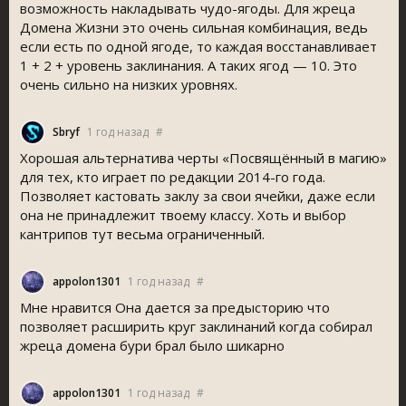
возможность накладывать чудо-ягоды. Для жреца
Домена Жизни это очень сильная комбинация, ведь
если есть по одной ягоде, то каждая восстанавливает
1 + 2 + уровень заклинания. А таких ягод — 10. Это
очень сильно на низких уровнях.
Sbryf
1 год назад
#
Хорошая альтернатива черты «Посвящённый в магию»
для тех, кто играет по редакции 2014-го года.
Позволяет кастовать заклу за свои ячейки, даже если
она не принадлежит твоему классу. Хоть и выбор
кантрипов тут весьма ограниченный.
appolon1301
1 год назад
#
Мне нравится Она дается за предысторию что
позволяет расширить круг заклинаний когда собирал
жреца домена бури брал было шикарно
appolon1301
1 год назад
#