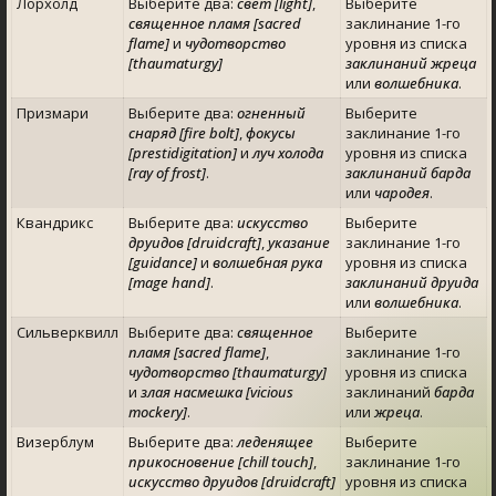
Лорхолд
Выберите два:
свет [light]
,
Выберите
священное пламя [sacred
заклинание 1-го
flame]
и
чудотворство
уровня из списка
[thaumaturgy]
заклинаний жреца
или
волшебника
.
Призмари
Выберите два:
огненный
Выберите
снаряд [fire bolt]
,
фокусы
заклинание 1-го
[prestidigitation]
и
луч холода
уровня из списка
[ray of frost]
.
заклинаний барда
или
чародея
.
Квандрикс
Выберите два:
искусство
Выберите
друидов [druidcraft]
,
указание
заклинание 1-го
[guidance]
и
волшебная рука
уровня из списка
[mage hand]
.
заклинаний друида
или
волшебника
.
Сильверквилл
Выберите два:
священное
Выберите
пламя [sacred flame]
,
заклинание 1-го
чудотворство [thaumaturgy]
уровня из списка
и
злая насмешка [viciou
заклинаний
барда
mockery]
.
или
жреца
.
Визерблум
Выберите два:
леденящее
Выберите
прикосновение [chill touch]
,
заклинание 1-го
искусство друидов [druidcraft]
уровня из списка