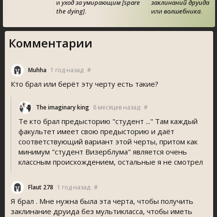
и
уход за умирающим [spare
заклинаний друида
the dying]
.
или
волшебника
.
Комментарии
Muhha
1 год назад
#
Кто брал или берёт эту черту есть такие?
The imaginary king
8 месяцев назад
#
Те кто брал предысторию "студент ..." Там каждый
факультет имеет свою предысторию и даёт
соответствующий вариант этой черты, притом как
минимум "студент Визерблума" является очень
классным происхождением, остальные я не смотрел
Flaut 278
1 год назад
#
Я брал . Мне нужна была эта черта, чтобы получить
заклинание друида без мультикласса, чтобы иметь