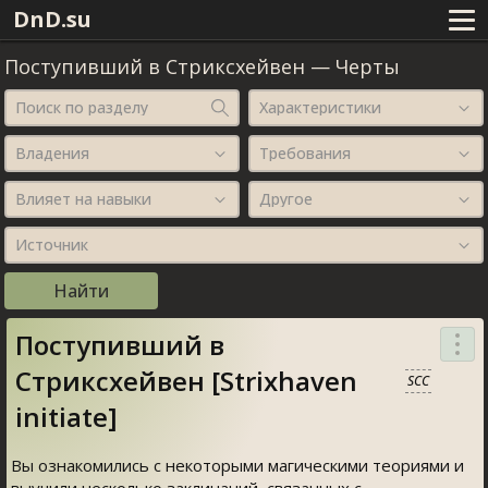
DnD.su
Поступивший в Стриксхейвен
—
Черты
Поиск по разделу
Характеристики
Владения
Требования
Влияет на навыки
Другое
Источник
Поступивший в
Стриксхейвен [Strixhaven
SCC
initiate]
Вы ознакомились с некоторыми магическими теориями и