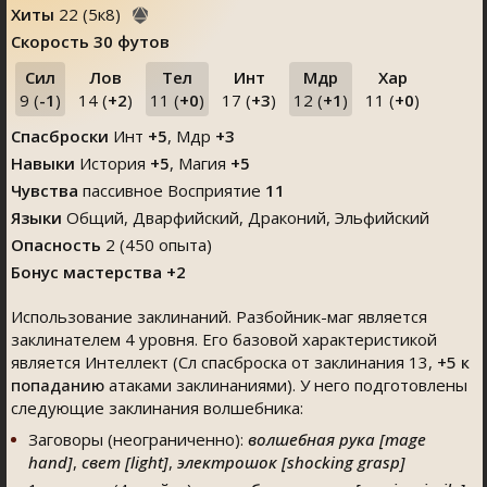
Хиты
22
(
5
к
8
)
Скорость
30 футов
Сил
Лов
Тел
Инт
Мдр
Хар
9 (
-1
)
14 (
+2
)
11 (
+0
)
17 (
+3
)
12 (
+1
)
11 (
+0
)
Спасброски
Инт
+5
, Мдр
+3
Навыки
История
+5
,
Магия
+5
Чувства
пассивное Восприятие
11
Языки
Общий, Дварфийский, Драконий, Эльфийский
Опасность
2 (450 опыта)
Бонус мастерства +2
Использование заклинаний. Разбойник-маг является
заклинателем 4 уровня. Его базовой характеристикой
является Интеллект (Сл спасброска от заклинания 13,
+5
к
попаданию
атаками заклинаниями). У него подготовлены
следующие заклинания волшебника:
Заговоры (неограниченно):
волшебная рука [mage
hand]
,
свет [light]
,
электрошок [shocking grasp]