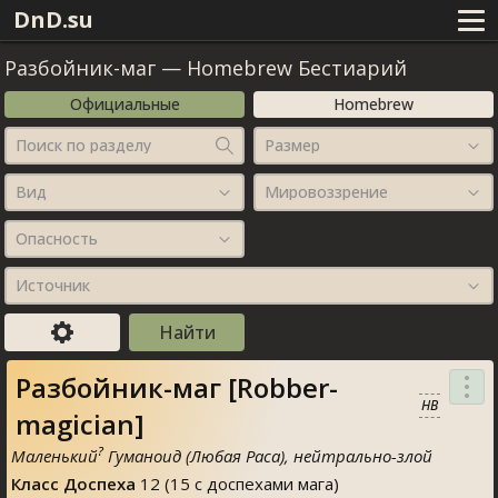
DnD.su
Разбойник-маг
—
Homebrew Бестиарий
Официальные
Homebrew
Поиск по разделу
Размер
Вид
Мировоззрение
Опасность
Источник
Разбойник-маг [Robber-
HB
magician]
?
Маленький
Гуманоид (Любая Раса), нейтрально-злой
Класс Доспеха
12 (15 с доспехами мага)