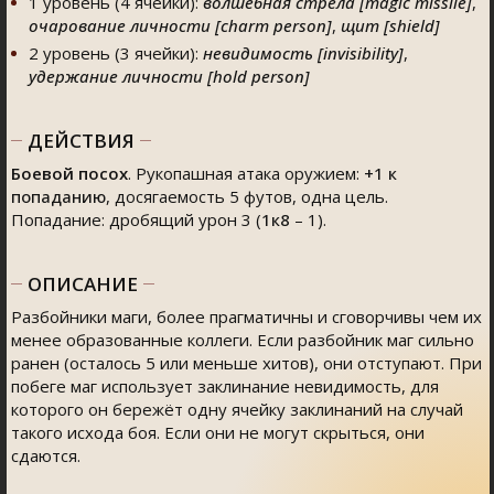
1 уровень (4 ячейки):
волшебная стрела [magic missile]
,
очарование личности [charm person]
,
щит [shield]
2 уровень (3 ячейки):
невидимость [invisibility]
,
удержание личности [hold person]
ДЕЙСТВИЯ
Боевой посох
. Рукопашная атака оружием:
+1
к
попаданию
, досягаемость 5 футов, одна цель.
Попадание: дробящий урон 3 (
1к8
– 1).
ОПИСАНИЕ
Разбойники маги, более прагматичны и сговорчивы чем их
менее образованные коллеги. Если разбойник маг сильно
ранен (осталось 5 или меньше хитов), они отступают. При
побеге маг использует заклинание невидимость, для
которого он бережёт одну ячейку заклинаний на случай
такого исхода боя. Если они не могут скрыться, они
сдаются.