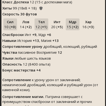
Класс Доспеха
12 (15 с доспехами мага)
Хиты
99
(
18
к
8
+
18
)
Скорость
30 футов
Сил
Лов
Тел
Инт
Мдр
Хар
10 (
+0
)
14 (
+2
)
12 (
+1
)
20 (
+5
)
15 (
+2
)
16 (
+3
)
Спасброски
Инт
+9
, Мдр
+6
Навыки
История
+13
,
Магия
+13
Сопротивление урону
дробящий, колющий, рубящий
Чувства
пассивное Восприятие
12
Языки
любые шесть языков
Опасность
12 (8400 опыта)
Бонус мастерства +4
Сопротивление
к урону урон от заклинаний;
немагический дробящий, колющий и рубящий урон (от
каменной кожи).
Сопротивление магии.
Патрина совершает с
преимуществом спасброски от заклинаний и прочих