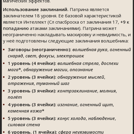
магических эффектов.
Использование заклинаний.
Патрина является
заклинателем 18 уровня. Её базовой характеристикой
является Интеллект (Сл спасброска от заклинания 17,
+9
к
попаданию
атаками заклинаниями). Патрина может
неограниченно накладывать маскировку и невидимость, и
у неё подготовлены следующие заклинания волшебника:
Заговоры (неограниченно)
:
волшебная рука
,
огненный
снаряд
,
свет
,
фокусы
,
электрошок
1 уровень (4 ячейки)
:
волшебная стрела
,
доспехи
мага
*
,
обнаружение магии
,
опознание
2 уровень (3 ячейки):
обнаружение мыслей
,
отражения
,
туманный шаг
3 уровень (3 ячейки):
контрзаклинание
,
молния
,
полёт
4 уровень (3 ячейки):
изгнание
,
огненный щит
,
каменная кожа
*
5 уровень (3 ячейки):
конус холода
,
наблюдение
,
силовая стена
6 уровень. (1 ячейка):
сфера неуязвимости