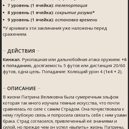
7 уровень (1 ячейка):
телепортация
8 уровень (1 ячейка):
сокрытие разума
*
9 уровень (1 ячейка):
остановка времени
*У архимага эти заклинания уже наложены перед
сражением.
ДЕЙСТВИЯ
Кинжал.
Рукопашная или дальнобойная атака оружием:
+6
к попаданию
, досягаемость 5 футов или дистанция 20/60
футов, одна цель. Попадание: Колющий урон 4 (
1к4 + 2
).
ОПИСАНИЕ
В жизни Патрина Великовна была сумеречным эльфом
которая так много изучала темные искусства, что почти
сравнялась по силе с самим Страдом. Она почувствовала к
нему глубокую связь и попросила связать себя с ним узами
брака. Страд согласился, привлеченный её знаниями и
силой, но прежде чем он успел «выпить» жизнь Патрины,