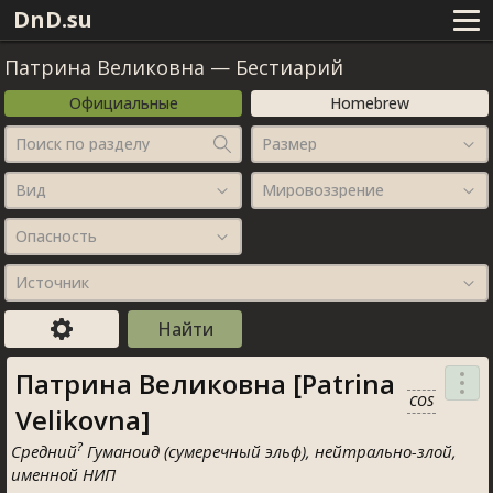
DnD.su
Патрина Великовна
—
Бестиарий
Официальные
Homebrew
Поиск по разделу
Размер
Вид
Мировоззрение
Опасность
Источник
Патрина Великовна [Patrina
COS
Velikovna]
?
Средний
Гуманоид (сумеречный эльф), нейтрально-злой,
именной НИП