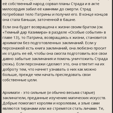
её собственный народ сорвал планы Страда и в акте
милосердия забил её камнями до смерти. Страд
потребовал тело Патрины и получил его. В конце концов
она стала баньши, заточенной в башне.
Если она будет возвращена к жизни своим братом (см.
«Темный дар Казимира» в разделе «Особые события» в
главе 13), то Патрина, возвращаясь к жизни, становится
архимагом без подготовленных заклинаний. Если у
персонажей есть книга заклинаний, она любезно просит
их отдать ее ей, чтобы она смогла подготовить все свои
давно забытые заклинания и помочь уничтожить Страда
(ложь). Если персонажи сделают это, она ответит на их
доброту тем, что начнет узнавать о них как можно
больше, прежде чем начать преследовать свои
собственные цели.
Архимаги - это сильные (и обычно весьма старые)
заклинатели, преданные изучению магических искусств.
Добрые помогают королям и королевам, а злые сами
являются тиранами или же стремятся стать личами. Те,