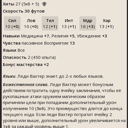
Хиты
27
(
5
к
8
+
5
)
Скорость
30 футов
Сил
Лов
Тел
Инт
Мдр
Хар
10 (
+0
)
10 (
+0
)
12 (
+1
)
13 (
+1
)
16 (
+3
)
13 (
+1
)
Навыки
Медицина
+7
,
Религия
+5
,
Убеждение
+3
Чувства
пассивное Восприятие
13
Языки
Все
Опасность
2 (450 опыта)
Бонус мастерства +2
Языки
. Леди Вахтер знает до 2-х любых языков.
Божественная слава.
Леди Вахтер может бонусным
действием потратить одну ячейку заклинания, чтобы её
рукопашные атаки оружием магическим образом
причиняли цели при попадании дополнительный урон
излучением 10 (
3к6
). Это преимущество длится до конца
текущего хода. Если леди Вахтер потратит ячейку 2
уровня или выше, дополнительный урон увеличивается на
1к6
за каждый уровень выше 1.