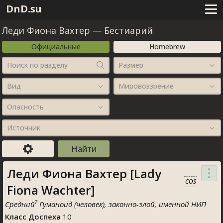
DnD.su
Леди Фиона Вахтер
—
Бестиарий
Официальные
Homebrew
Поиск по разделу
Размер
Вид
Мировоззрение
Опасность
Источник
Леди Фиона Вахтер [Lady
COS
Fiona Wachter]
?
Средний
Гуманоид (человек), законно-злой, именной НИП
Класс Доспеха
10