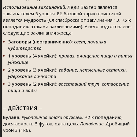
Использование заклинаний
. Леди Вахтер является
заклинателем 5 уровня. Её базовой характеристикой
является Мудрость (Сл спасброска от заклинания 13,
+5
к
попаданию
атаками заклинаниями). У него подготовлены
следующие заклинания жреца:
Заговоры (неограниченно):
свет
,
починка
,
чудотворство
1 уровень (4 ячейки):
приказ
,
очищение пищи и питья
,
убежище
2 уровень (3 ячейки):
гадание
,
нетленные останки
,
удержание личности
3 уровень (2 ячейки)
:
восставший труп
,
сотворение
пищи и воды
ДЕЙСТВИЯ
Булава
.
Рукопашная атака оружием:
+2
к попаданию
,
досягаемость 5 футов, одна цель.
Попадание
: Дробящий
урон 3 (
1к6
).