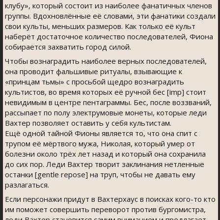
клубу», который состоит из наиболее фанатичных членов
группы. Вдохновлённые её словами, эти фанатики создали
свои культы, меньших размеров. Как только её культ
наберёт достаточное количество последователей, Фиона
собирается захватить город силой.
Чтобы вознаградить наиболее верных последователей,
она проводит фальшивые ритуалы, взывающие к
«принцам тьмы» с просьбой щедро вознаградить
культистов, во время которых её ручной бес [imp] стоит
невидимым в центре пентаграммы. Бес, после воззваний,
рассыпает по полу электрумовые монеты, которые леди
Вахтер позволяет оставить у себя культистам.
Ещё одной тайной Фионы является то, что она спит с
трупом её мёртвого мужа, Николая, который умер от
болезни около трёх лет назад и который она сохранила
до сих пор. Леди Вахтер творит заклинания нетленные
останки [gentle repose] на труп, чтобы не давать ему
разлагаться.
Если персонажи придут в Вахтерхаус в поисках кого-то кто
им поможет совершить переворот против бургомистра,
леди Вахтер становится самим вниманием и предлагает