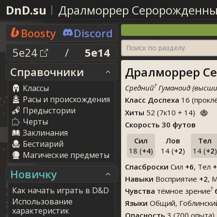
DnD.su
Дралморрер Серорожденн
Boosty
Discord
Поиск по разделу
5e24
/
5e14
Дралморрер Се
Справочники
?
Классы
Средний
Гуманоид (высши
Расы и происхождения
Класс Доспеха
16 (прокл
Предыстории
Хиты
52
(
7
к
10
+
14
)
Черты
Скорость
30 футов
Заклинания
Сил
Лов
Тел
Бестиарий
18 (
+4
)
14 (
+2
)
14 (
+2
)
Магические предметы
Спасброски
Сил
+6
, Тел
+
Новичку
Навыки
Восприятие
+2
,
М
Как начать играть в D&D
?
Чувства
тёмное зрение
Использование
Языки
Общий, Гоблинский
характеристик
Опасность
3 (700 опыта)