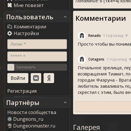
Попадание
: 6 (
1к4+4
) кол
Мне повезёт
Пользователь
Комментарии
Комментарии
Настройки
Renado
1 год назад
#
Просто чтобы вы понимали
Логин *
***** *
Cotagen
1 год назад
Запомнить
Печальное зрелище, пер
возвращения Тиамат, по 
городах Фаэруна - Врата
любитель заваливать по
Регистрация
скрестил с этим, было ве
Партнёры
Новости сообщества
Dungeons_ru
Галерея
Dungeonmaster.ru