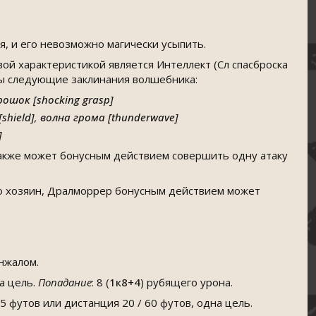
, и его невозможно магически усыпить.
вой характеристикой является Интеллект (Сл спасброска
ны следующие заклинания волшебника:
ошок [shocking grasp]
shield]
,
волна грома [thunderwave]
]
также может бонусным действием совершить одну атаку
го хозяин, Дралморрер бонусным действием может
нжалом.
на цель.
Попадание
: 8 (
1к8+4
) рубящего урона.
 5 футов или дистанция 20 / 60 футов, одна цель.