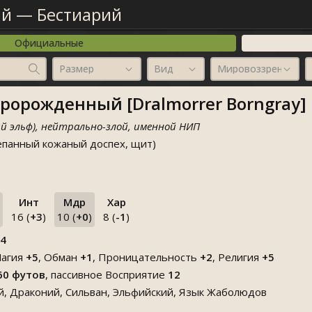
ый
—
Бестиарий
Официальные
Размер
Вид
Мировоззрение
ророжденный [Dralmorrer Borngray]
й эльф), нейтрально-злой, именной НИП
ёпанный кожаный доспех, щит)
Инт
Мдр
Хар
16 (
+3
)
10 (
+0
)
8 (
-1
)
4
агия
+5
,
Обман
+1
,
Проницательность
+2
,
Религия
+5
60 футов
, пассивное Восприятие
12
, Драконий, Сильван, Эльфийский, Язык Жаболюдов