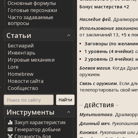
Основные формулы
Бонус мастерства +2
Готовые персонажи
Часто задаваемые
Наследие фей.
Дралморрер
вопросы
Использование заклинан
Статьи
от заклинаний 13,
+5
к п
Заговоры (по желани
Бестиарий
1 уровень (4 ячейки)
:
с
Инвентарь
2 уровень (3 ячейки)
:
м
Игровые механики
Lore
Боевая магия.
Когда Драл
Homebrew
оружием.
Новости сайта
Связь с оружием.
Если дл
Сообщество
телепортировать свой меч 
ДЕЙСТВИЯ
Инструменты
Мультиатака
.
Дралморре
Закуп характеристик
Длинный меч.
Рукопашная
Генератор добычи
Кинжал
.
Рукопашная или 
Сложность боя