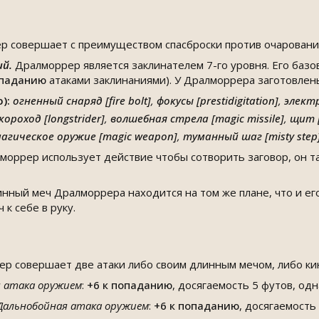
 совершает с преимуществом спасброски против очарования
ий.
Дралморрер является заклинателем 7-го уровня. Его базо
опаданию
атаками заклинаниями). У Дралморрера заготовле
ю):
огненный снаряд [fire bolt]
,
фокусы [prestidigitation]
,
электр
короход [longstrider]
,
волшебная стрела [magic missile]
,
щит [
агическое оружие [magic weapon]
,
туманный шаг [misty step
моррер использует действие чтобы сотворить заговор, он 
инный меч Дралморрера находится на том же плане, что и е
к себе в руку.
р совершает две атаки либо своим длинным мечом, либо ки
 атака оружием
:
+6
к попаданию
, досягаемость 5 футов, од
Дальнобойная атака оружием
:
+6
к попаданию
, досягаемость