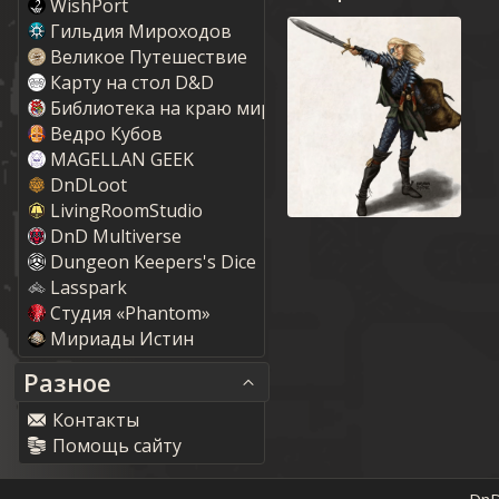
WishPort
Гильдия Мироходов
Великое Путешествие
Карту на стол D&D
Библиотека на краю мира
Ведро Кубов
MAGELLAN GEEK
DnDLoot
LivingRoomStudio
DnD Multiverse
Dungeon Keepers's Dice
Lasspark
Студия «Phantom»
Мириады Истин
Разное
Контакты
Помощь сайту