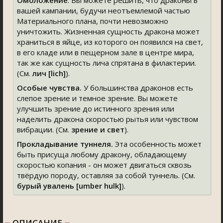
Омоложение
. Вы можете решить, что драконы в
вашей кампании, будучи неотъемлемой частью
Материального плана, почти невозможно
уничтожить. Жизненная сущность дракона может
храниться в яйце, из которого он появился на свет,
в его кладе или в пещерном зале в центре мира,
так же как сущность лича спрятана в филактерии.
(См.
лич [lich]
).
Особые чувства.
У большинства драконов есть
слепое зрение и темное зрение. Вы можете
улучшить зрение до истинного зрения или
наделить дракона скоростью рытья или чувством
вибрации. (См.
зрение и свет
).
Прокладывание туннеля.
Эта особенность может
быть присуща любому дракону, обладающему
скоростью копания - он может двигаться сквозь
твёрдую породу, оставляя за собой туннель. (См.
бурый увалень [umber hulk]
).
ОПИСАНИЕ