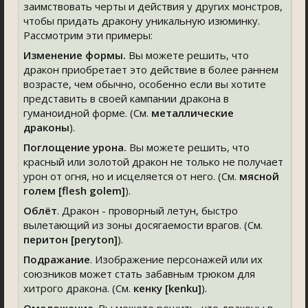
заимствовать черты и действия у других монстров,
чтобы придать дракону уникальную изюминку.
Рассмотрим эти примеры:
Изменение формы.
Вы можете решить, что
дракон приобретает это действие в более раннем
возрасте, чем обычно, особенно если вы хотите
представить в своей кампании дракона в
гуманоидной форме. (См.
металлические
драконы
).
Поглощение урона.
Вы можете решить, что
красный или золотой дракон не только не получает
урон от огня, но и исцеляется от него. (См.
мясной
голем [flesh golem]
).
Облёт
. Дракон - проворный летун, быстро
вылетающий из зоны досягаемости врагов. (См.
перитон [peryton]
).
Подражание
. Изображение персонажей или их
союзников может стать забавным трюком для
хитрого дракона. (См.
кенку [kenku]
).