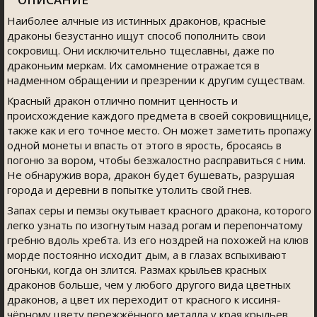
Наиболее алчные из истинных драконов, красные
драконы безустанно ищут способ пополнить свои
сокровищ. Они исключительно тщеславны, даже по
драконьим меркам. Их самомнение отражается в
надменном обращении и презрении к другим существам.
Красный дракон отлично помнит ценность и
происхождение каждого предмета в своей сокровищнице,
также как и его точное место. Он может заметить пропажу
одной монеты и впасть от этого в ярость, бросаясь в
погоню за вором, чтобы безжалостно расправиться с ним.
Не обнаружив вора, дракон будет бушевать, разрушая
города и деревни в попытке утолить свой гнев.
Запах серы и пемзы окутывает красного дракона, которого
легко узнать по изогнутым назад рогам и перепончатому
гребню вдоль хребта. Из его ноздрей на похожей на клюв
морде постоянно исходит дым, а в глазах вспыхивают
огоньки, когда он злится. Размах крыльев красных
драконов больше, чем у любого другого вида цветных
драконов, а цвет их переходит от красного к иссиня-
чёрному цвету пережжённого металла у края крыльев.