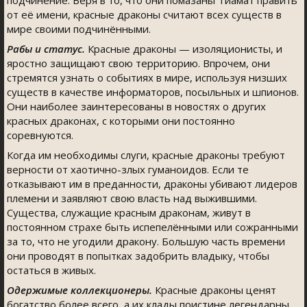
подчинение. Веря в то, что они помазаны Тиамат править
от её имени, красные драконы считают всех существ в
мире своими подчинёнными.
Рабы и статус.
Красные драконы — изоляционисты, и
яростно защищают свою территорию. Впрочем, они
стремятся узнать о событиях в мире, используя низших
существ в качестве информаторов, посыльных и шпионов.
Они наиболее заинтересованы в новостях о других
красных драконах, с которыми они постоянно
соревнуются.
Когда им необходимы слуги, красные драконы требуют
верности от хаотично-злых гуманоидов. Если те
отказывают им в преданности, драконы убивают лидеров
племени и заявляют свою власть над выжившими.
Существа, служащие красным драконам, живут в
постоянном страхе быть испепелёнными или сожранными
за то, что не угодили дракону. Большую часть времени
они проводят в попытках задобрить владыку, чтобы
остаться в живых.
Одержимые коллекционеры.
Красные драконы ценят
богатство более всего, а их клады поистине легендарны.