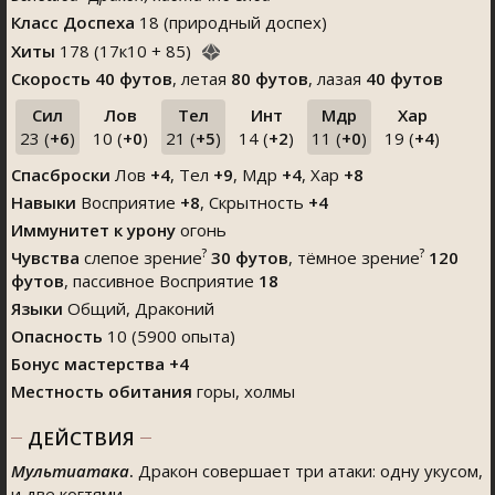
Класс Доспеха
18 (природный доспех)
Хиты
178
(
17
к
10
+
85
)
Скорость
40 футов
, летая
80 футов
, лазая
40 футов
Сил
Лов
Тел
Инт
Мдр
Хар
23 (
+6
)
10 (
+0
)
21 (
+5
)
14 (
+2
)
11 (
+0
)
19 (
+4
)
Спасброски
Лов
+4
, Тел
+9
, Мдр
+4
, Хар
+8
Навыки
Восприятие
+8
,
Скрытность
+4
Иммунитет к урону
огонь
?
?
Чувства
слепое зрение
30 футов
, тёмное зрение
120
футов
, пассивное Восприятие
18
Языки
Общий, Драконий
Опасность
10 (5900 опыта)
Бонус мастерства +4
Местность обитания
горы, холмы
ДЕЙСТВИЯ
Мультиатака
.
Дракон совершает три атаки: одну укусом,
и две когтями.