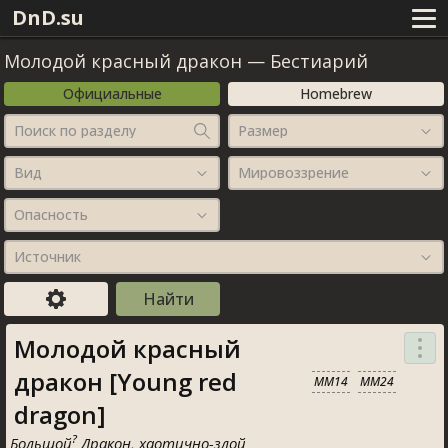
DnD.su
Молодой красный дракон
—
Бестиарий
Официальные
Homebrew
Поиск по разделу
Размер
Вид
Мировоззрение
Опасность
Источник
Молодой красный
дракон [Young red
MM14
MM24
dragon]
?
Большой
Дракон, хаотично-злой