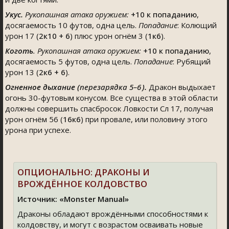
Укус.
Рукопашная атака оружием:
+10
к попаданию
,
досягаемость 10 футов, одна цель.
Попадание
: Колющий
урон 17 (
2к10 + 6
) плюс урон огнём 3 (
1к6
).
Коготь
. Рукопашная атака оружием:
+10
к попаданию
,
досягаемость 5 футов, одна цель.
Попадание
: Рубящий
урон 13 (
2к6 + 6
).
Огненное дыхание (
перезарядка 5–6
).
Дракон выдыхает
огонь 30-футовым конусом. Все существа в этой области
должны совершить спасбросок Ловкости Сл 17, получая
урон огнём 56 (
16к6
) при провале, или половину этого
урона при успехе.
ОПЦИОНАЛЬНО: ДРАКОНЫ И
ВРОЖДЁННОЕ КОЛДОВСТВО
Источник: «Monster Manual»
Драконы обладают врождёнными способностями к
колдовству, и могут с возрастом осваивать новые