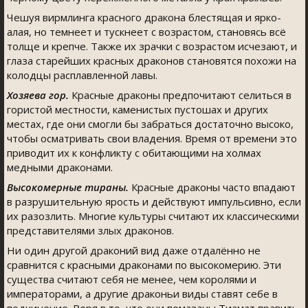
Чешуя вирмлинга красного дракона блестящая и ярко-
алая, но темнеет и тускнеет с возрастом, становясь всё
толще и крепче. Также их зрачки с возрастом исчезают, и
глаза старейших красных драконов становятся похожи на
колодцы расплавленной лавы.
Хозяева гор.
Красные драконы предпочитают селиться в
гористой местности, каменистых пустошах и других
местах, где они смогли бы забраться достаточно высоко,
чтобы осматривать свои владения. Время от времени это
приводит их к конфликту с обитающими на холмах
медными драконами.
Высокомерные тираны.
Красные драконы часто впадают
в разрушительную ярость и действуют импульсивно, если
их разозлить. Многие культуры считают их классическими
представителями злых драконов.
Ни один другой драконий вид даже отдалённо не
сравнится с красными драконами по высокомерию. Эти
существа считают себя не менее, чем королями и
императорами, а другие драконьи виды ставят себе в