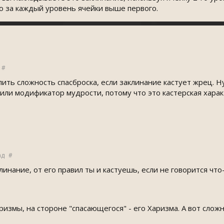
 за каждый уровень ячейки выше первого.
#
лить сложность спасброска, если заклинание кастует жрец. 
 или модификатор мудрости, потому что это кастерская хара
ад
#
клинание, от его правил ты и кастуешь, если не говорится что
ризмы, на стороне "спасающегося" - его Харизма. А вот слож