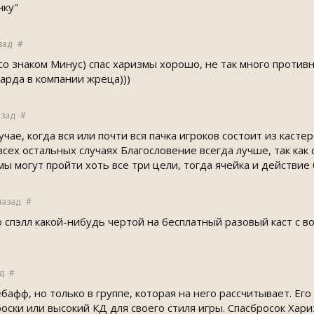
чку"
зад
#
 со знаком Минус) спас харизмы хорошо, не так много проти
арда в компании жреца)))
азад
#
учае, когда вся или почти вся пачка игроков состоит из касте
 всех остальных случаях Благословение всегда лучше, так как
ы могут пройти хоть все три цели, тогда ячейка и действие
назад
#
о спэлл какой-нибудь чертой на бесплатный разовый каст с 
д
#
афф, но только в группе, которая на него рассчитывает. Ег
оски или высокий КД для своего стиля игры. Спасбросок Хар