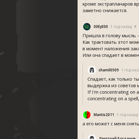
кроме экстрапланаров вр
заметно снижается.
00EyE00
1 год назад
#
Пришла в голову мысль -
Как трактовать этот мом
в момент наложения зак
Или она спадает в момен
hamil0509
1 год наз
Спадает, как только 
выдержка из советов 
If I'm concentrating on 
concentrating on a spell
Mantis2011
1 год назад
а его может с меня снят
Дмитрий Богданов