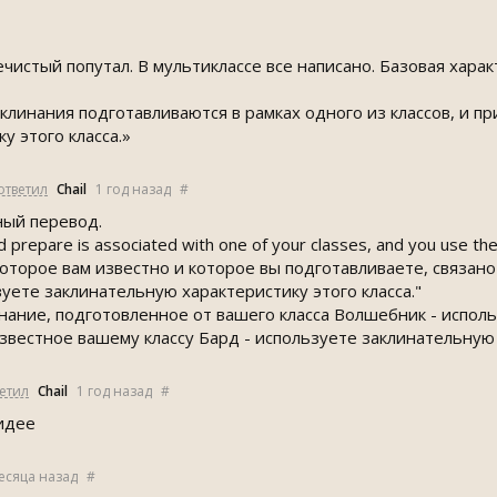
чистый попутал. В мультиклассе все написано. Базовая харак
клинания подготавливаются в рамках одного из классов, и п
у этого класса.»
ответил
Chail
1 год назад
#
ный перевод.
 prepare is associated with one of your classes, and you use the s
оторое вам известно и которое вы подготавливаете, связано 
уете заклинательную характеристику этого класса."
инание, подготовленное от вашего класса Волшебник - испол
звестное вашему классу Бард - используете заклинательную
етил
Chail
1 год назад
#
 идее
есяца назад
#