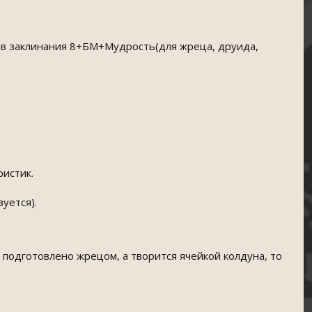
тов заклинания 8+БМ+Мудрость(для жреца, друида,
ристик.
уется).
но подготовлено жрецом, а творится ячейкой колдуна, то