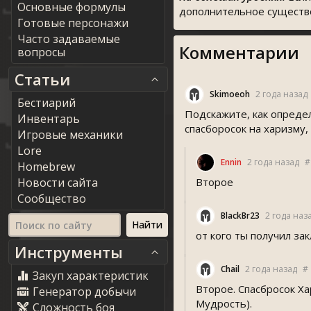
Основные формулы
дополнительное существо
Готовые персонажи
Часто задаваемые
Комментарии
вопросы
Статьи
Skimoeoh
2 года назад
Бестиарий
Подскажите, как опреде
Инвентарь
спасборосок на харизму,
Игровые механики
Lore
Ennin
2 года назад
#
Homebrew
Новости сайта
Второе
Сообщество
BlackBr23
2 года наз
от кого ты получил за
Инструменты
Chail
2 года назад
#
Закуп характеристик
Второе. Спасбросок Ха
Генератор добычи
Мудрость).
Сложность боя