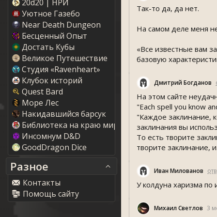
20d20 | НРИ
Так-то да, да нет.
Уютное Газебо
Near Death Dungeon
На самом деле меня не
Бесценный Опыт
Достать Кубы
«Все известные вам за
Великое Путешествие
базовую характеристик
Студия «Ravenheart»
Клубок историй
Дмитрий Богданов
Quest Bard
На этом сайте неудач
Море Лес
"Each spell you know and
Накидавшийся барсук
"Каждое заклинание, к
Библиотека на краю мира
заклинания вы использ
Инсомнум D&D
То есть творите закл
GoodDragon Dice
творите заклинание, и
Разное
Иван Милованов
отв
Контакты
У колдуна харизма по
Помощь сайту
Михаил Светлов
3 м