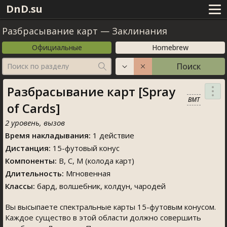
DnD.su
Разбрасывание карт
—
Заклинания
Официальные
Homebrew
Поиск
Поиск по разделу
Разбрасывание карт [Spray
BMT
of Cards]
2 уровень, вызов
Время накладывания:
1 действие
Дистанция:
15-футовый конус
Компоненты:
В, С, М (колода карт)
Длительность:
Мгновенная
Классы:
бард, волшебник, колдун, чародей
Вы высыпаете спектральные карты 15-футовым конусом.
Каждое существо в этой области должно совершить