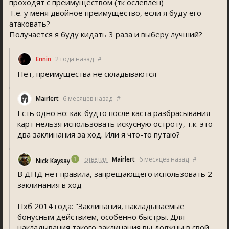
проходят с преимуществом (тк ослеплен)
Т.е. у меня двойное преимущество, если я буду его
атаковать?
Получается я буду кидать 3 раза и выберу лучший?
Ennin
2 года назад
#
Нет, преимущества не складываются
Mairlert
6 месяцев назад
#
Есть одно но: как-будто после каста разбрасывания
карт нельзя использовать искусную остроту, т.к. это
два заклинания за ход. Или я что-то путаю?
ответил
Mairlert
6 месяцев назад
#
Nick Kaysay
В ДНД нет правила, запрещающего использовать 2
заклинания в ход
Пхб 2014 года: "Заклинания, накладываемые
бонусным действием, особенно быстры. Для
накладывания такого заклинания вы должны в свой