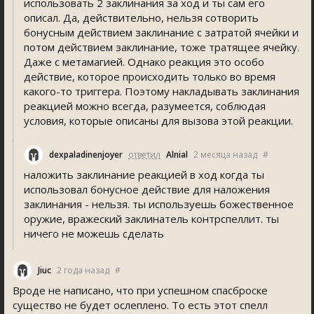
использовать 2 заклинания за ход и ты сам его
описал. Да, действительно, нельзя сотворить
бонусным действием заклинание с затратой ячейки и
потом действием заклинание, тоже тратящее ячейку.
Даже с метамагией. Однако реакция это особо
действие, которое происходить только во время
какого-то триггера. Поэтому накладывать заклинания
реакцией можно всегда, разумеется, соблюдая
условия, которые описаны для вызова этой реакции.
dexpaladinenjoyer
ответил
Alnial
2 месяца назад
#
наложить заклинание реакцией в ход когда ты
использовал бонусное действие для наложения
заклинания - нельзя. ты используешь божественное
оружие, вражеский заклинатель контрспеллит. ты
ничего не можешь сделать
Jiuc
2 года назад
#
Вроде не написано, что при успешном спасброске
существо не будет ослеплено. То есть этот спелл