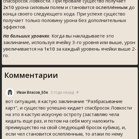
спасбросок Ловкости. При провале существо получает
2к10
урона силовым полем и становится
ослеплённым
до
конца своего следующего хода. При успехе существо
получает только половину урона без дополнительных
эффектов.
На больших уровнях
. Когда вы накладываете это
заклинание, используя ячейку 3-го уровня или выше, урон
увеличивается на
1к10
за каждый уровень ячейки выше 2-
го.
Комментарии
Иван Власов_b5e
2 года назад
#
вот ситуация, я кастую заклинание "Разбрасывание
карт", и существо успешно кидает спасбросок Ловкости
на это я кастую искусную остроту (заставляю чела
кидать еще раз, и потом на себя могу наложить
преимущество на свой следующий бросок кубика), и,
если чел становится ослепленным, то атаки по нему