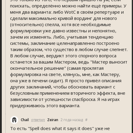
поискать, определённо можно найти ещё примеры. У
меня два варианта: либо WotC в своём репертуаре и
сделали максимально кривой вординг для нового
(относительно) спелла, хотя все необходимые
формулировки уже давно известны и непонятно,
зачем их изменять. Либо, учитывая тенденцию
системы, заклинание целенаправленно построено
таким образом, что существо в любом случае слепнет.
В любом случае, вердикт этого спорного вопроса
останется за вашим Мастером, ведь "Мастер выносит
окончательное решение" (самая проклятая
формулировка на свете, клянусь, мне, как Мастеру,
она уже в печени сидит). Я просто привёл описания
других заклинаний, чтобы обосновать вариант с
безусловным применением вторичного эффекта, вне
зависимости от успешности спасброска. Я на играх
придерживаюсь этого варианта.
Chail
ответил
Zeiran
2 года назад
#
То есть "Spell does what it says it does" уже не