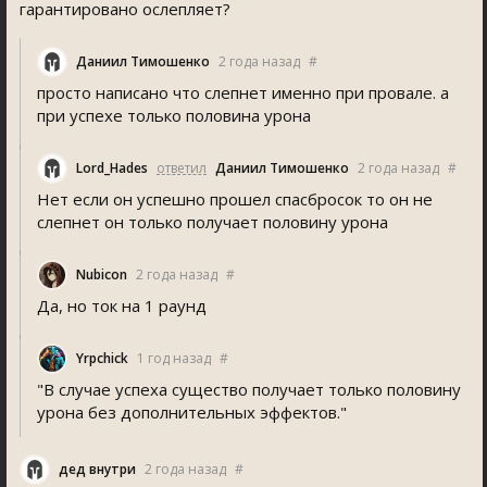
гарантировано ослепляет?
Даниил Тимошенко
2 года назад
#
просто написано что слепнет именно при провале. а
при успехе только половина урона
Lord_Hade
ответил
Даниил Тимошенко
2 года назад
#
Нет если он успешно прошел спасбросок то он не
слепнет он только получает половину урона
Nubicon
2 года назад
#
Да, но ток на 1 раунд
Yrpchick
1 год назад
#
"В случае успеха существо получает только половину
урона без дополнительных эффектов."
дед внутри
2 года назад
#