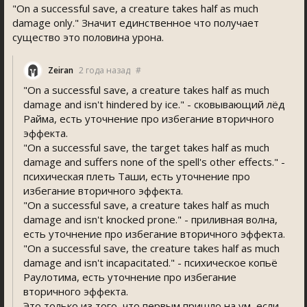
"On a successful save, a creature takes half as much
damage only." Значит единственное что получает
существо это половина урона.
Zeiran
2 года назад
#
"On a successful save, a creature takes half as much
damage and isn't hindered by ice." - сковывающий лёд
Райма, есть уточнение про избегание вторичного
эффекта.
"On a successful save, the target takes half as much
damage and suffers none of the spell's other effects." -
психическая плеть Таши, есть уточнение про
избегание вторичного эффекта.
"On a successful save, a creature takes half as much
damage and isn't knocked prone." - приливная волна,
есть уточнение про избегание вторичного эффекта.
"On a successful save, the creature takes half as much
damage and isn't incapacitated." - психическое копьё
Раулотима, есть уточнение про избегание
вторичного эффекта.
Это только из того, что первым пришло на ум, если