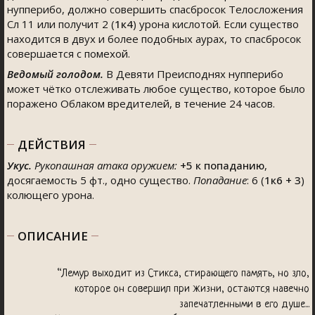
нупперибо, должно совершить спасбросок Телосложения
Сл 11 или получит 2 (
1к4
) урона кислотой. Если существо
находится в двух и более подобных аурах, то спасбросок
совершается с помехой.
Ведомый голодом.
В Девяти Преисподнях нупперибо
может чётко отслеживать любое существо, которое было
поражено Облаком вредителей, в течение 24 часов.
ДЕЙСТВИЯ
Укус.
Рукопашная атака оружием:
+5
к попаданию
,
досягаемость 5 фт., одно существо.
Попадание
: 6 (
1к6 + 3
)
колющего урона.
ОПИСАНИЕ
“Лемур выходит из Стикса, стирающего память, но зло,
которое он совершил при жизни, остаются навечно
запечатленными в его душе...