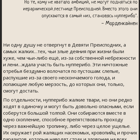
Но те, кому не хватало амбиций, не могут подняться по
иерархической лестнице Преисподней. Вместо этого они
опускаются в самый низ, становясь нупперибо".
- Морденкайнен
Ни одну душу не отвергнут в Девяти Преисподних, а
самых жалких…тех, чьи злые деяния при жизни были
хуже, чем чьи-либо ещё, из-за собственной небрежности
и лени…ждала участь быть нупперибо. Эти ничтожные
отребья бездумно волочатся по пустошам: слепые,
распухшие из-за своего нескончаемого голода, и
лопающие любую мерзость, до которых они, только,
смогут достать.
По отдельности, нупперибо жалкие твари, но они редко
ходят в одиночку и могут быть довольно опасными, если
соберутся большой толпой. Они собираются вместе в
одно скопление, способное препятствовать проходу
через важнейшую тропинку, либо через целое ущелье.
Их окружает рой жалящих насекомых, кровопийц и прочих
паразитов, которые наводят страх и зловоние на всех