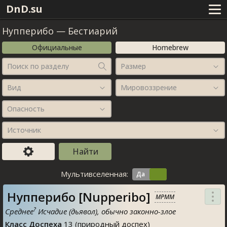
DnD.su
Нупперибо
—
Бестиарий
Официальные
Homebrew
Поиск по разделу
Размер
Вид
Мировоззрение
Опасность
Источник
Мультивселенная:
Нупперибо [Nupperibo]
MPMM
?
Среднее
Исчадие (дьявол), обычно законно-злое
Класс Доспеха
13 (природный доспех)