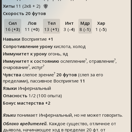
Хиты
11
(
2
к
8
+
2
)
Скорость
20 футов
Сил
Лов
Тел
Инт
Мдр
Хар
16 (
+3
)
11 (
+0
)
13 (
+1
)
3 (
-4
)
8 (
-1
)
1 (
-5
)
Навыки
Восприятие
+1
Сопротивление урону
кислота, холод
Иммунитет к урону
огонь, яд
?
?
Иммунитет к состоянию
ослепление
, отравление
,
?
?
очарование
, испуг
?
Чувства
слепое зрение
20 футов
(слеп за его
пределами), пассивное Восприятие
11
Языки
Инфернальный
Опасность
1/2 (100 опыта)
Бонус мастерства +2
Языки
понимает Инфернальный, но не может говорить.
Облако вредителей.
Каждое существо, отличное от
дьявола, начинающее ход в пределах 20 фт. от