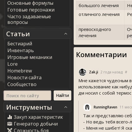
Основные формулы
большого лечения
Н
Готовые персонажи
отличного лечения
Р
Часто задаваемые
вопросы
превосходного
О
Статьи
лечения
р
Бестиарий
Инвентарь
Комментарии
Игровые механики
Lore
Homebrew
Zak.ji
2 года назад
#
Новости сайта
Мне кажется чудесным в 
Сообщество
использование как нибуд
дм носил с собой термос
Инструменты
RunningRaven
11 мес
Так и представляю себ
Закуп характеристик
- Но ведь тебя всего-
Генератор добычи
- Меня не шибет! Я ск
Сложность боя