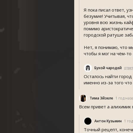
Я пока писал ответ, у
безумие! Учитывая, ч
уровня всю жизнь кайф
помимо аристократичес
городской ратуше заб
Нет, я понимаю, что м
чтобы я мог на чём-то
Бухой чародей
отве
Осталось найти город
именно из-за того что
Тима Эйзеле
1 год наз
Всем привет а алихимик
Антон Кузьмин
1 го
Точный рецепт, конечн