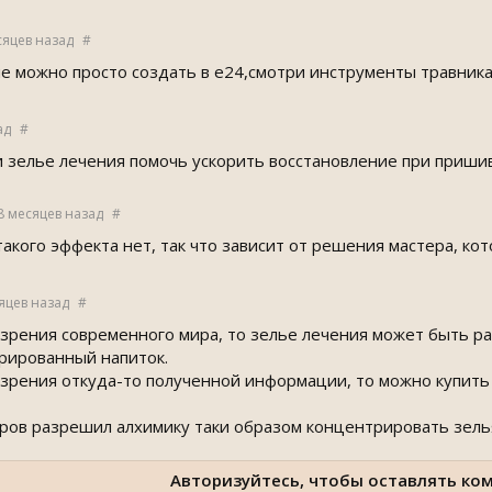
сяцев назад
#
е можно просто создать в е24,смотри инструменты травник
ад
#
ли зелье лечения помочь ускорить восстановление при приши
8 месяцев назад
#
акого эффекта нет, так что зависит от решения мастера, кот
яцев назад
#
 зрения современного мира, то зелье лечения может быть ра
рированный напиток.
 зрения откуда-то полученной информации, то можно купить 
ров разрешил алхимику таки образом концентрировать зелья,
Авторизуйтесь, чтобы оставлять ко