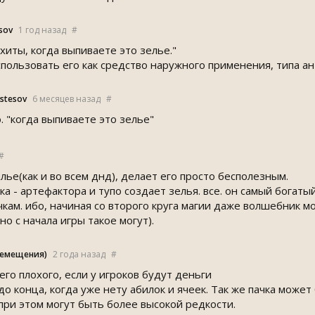
sov
1 год назад
#
хиты, когда выпиваете это зелье."
спользовать его как средство наружного применения, типа а
tesov
6 месяцев назад
#
о. "когда выпиваете это зелье"
#
лье(как и во всем днд), делает его просто бесполезным.
а - артефактора и тупо создает зелья. все. он самый богатый 
чкам. ибо, начиная со второго круга магии даже волшебник мо
о с начала игры такое могут).
ремещения)
2 года назад
#
его плохого, если у игроков будут деньги
 до конца, когда уже нету абилок и ячеек. Так же пачка может
 при этом могут быть более высокой редкости.