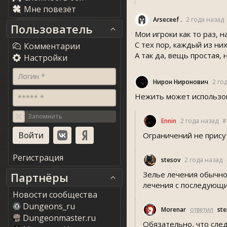
Мне повезёт
Arseceef .
2 года назад
Пользователь
Мои игроки как то раз, н
С тех пор, каждый из ни
Комментарии
А так да, вещь простая, 
Настройки
Логин *
Нирон Ниронович
2 го
Нежить может использо
***** *
Запомнить
Ennin
2 года назад
#
Ограничений не прису
Регистрация
tesov
2 года назад
Зелье лечения обычно
Партнёры
лечения с последующи
Новости сообщества
Dungeons_ru
Morenar
ответил
te
Dungeonmaster.ru
Обязательно, что след