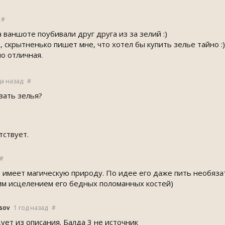
#
а ваншоте поубивали друг друга из за зелий :)
х, скрытненько пишет мне, что хотел бы купить зелье тайно :)
но отличная.
да назад
#
вать зелья?
тствует.
#
 имеет магическую природу. По идее его даже пить необяза
м исцелением его бедных поломанных костей)
sov
1 год назад
#
ует из описания. Балда 3 не источник