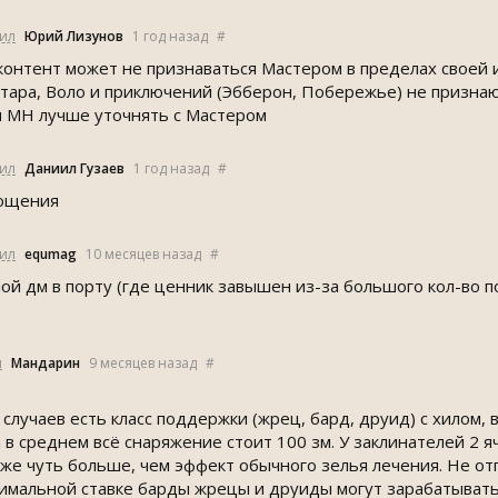
тил
Юрий Лизунов
1 год назад
#
онтент может не признаваться Мастером в пределах своей иг
тара, Воло и приключений (Эбберон, Побережье) не признаю т
и MH лучше уточнять с Мастером
тил
Даниил Гузаев
1 год назад
#
рощения
тил
equmag
10 месяцев назад
#
мой дм в порту (где ценник завышен из-за большого кол-во 
л
Мандарин
9 месяцев назад
#
 случаев есть класс поддержки (жрец, бард, друид) с хилом,
 в среднем всё снаряжение стоит 100 зм. У заклинателей 2 я
 уже чуть больше, чем эффект обычного зелья лечения. Не от
мальной ставке барды жрецы и друиды могут зарабатывать п