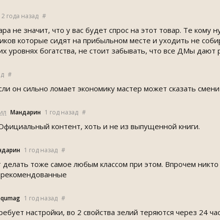
2 года назад
#
ра не значит, что у вас будет спрос на этот товар. Те кому 
иков которые сидят на прибыльном месте и уходить не соби
х уровнях богатства, не стоит забывать, что все ДМы дают 
ад
#
сли он сильно ломает экономику мастер может сказать смени
ил
Мандарин
1 год назад
#
. Официальный контент, хоть и не из выпущенной книги.
ндарин
1 год назад
#
 делать тоже самое любым классом при этом. Впрочем никто
 рекомендованные
equmag
1 год назад
#
ребует настройки, во 2 свойства зелий теряются через 24 ча