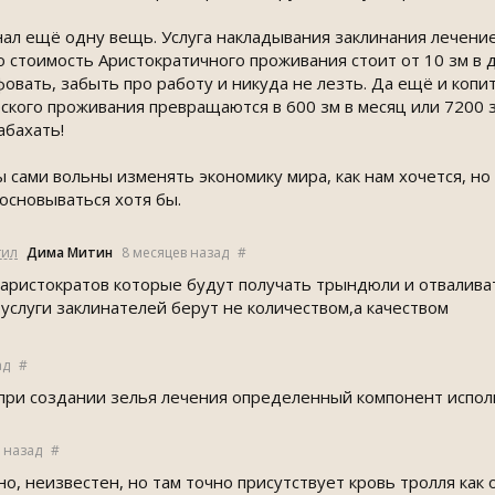
знал ещё одну вещь. Услуга накладывания заклинания лечение
то стоимость Аристократичного проживания стоит от 10 зм в
овать, забыть про работу и никуда не лезть. Да ещё и копит
кого проживания превращаются в 600 зм в месяц или 7200 зм
абахать!
ы сами вольны изменять экономику мира, как нам хочется, но
 основываться хотя бы.
тил
Дима Митин
8 месяцев назад
#
 аристократов которые будут получать трындюли и отваливат
 услуги заклинателей берут не количеством,а качеством
ад
#
 при создании зелья лечения определенный компонент испол
д назад
#
о, неизвестен, но там точно присутствует кровь тролля ка