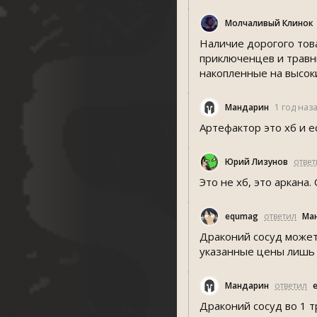
Молчаливый Клинок
Наличие дорогого това
приключенцев и травн
накопленные на высоки
Мандарин
1 год наз
Артефактор это хб и е
Юрий Лизунов
ответ
Это не хб, это аркана
equmag
ответил
Ма
Драконий сосуд может
указанные цены лишь
Мандарин
ответил
Драконий сосуд во 1 т