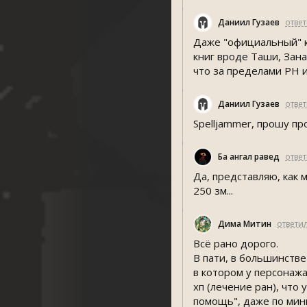
Даниил Гузаев
отве
Даже "официальный" к
книг вроде Таши, Зана
что за пределами PH 
Даниил Гузаев
отве
Spelljammer, прошу п
Ба ҷангал равед
отве
Да, представляю, как 
250 зм...
Дима Митин
ответи
Всё рано дорого.
В пати, в большинстве
в котором у персонажа
хп (лечение ран), что
помощь", даже по мини