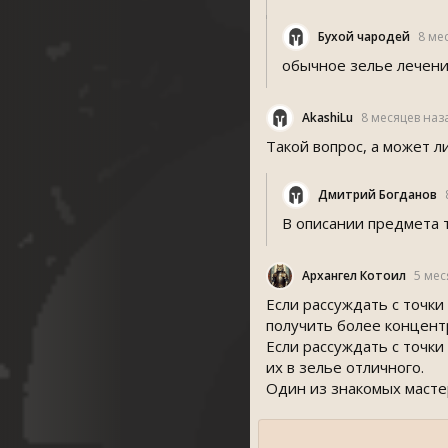
Бухой чародей
8 ме
обычное зелье лечени
AkashiLu
8 месяцев наз
Такой вопрос, а может 
Дмитрий Богданов
В описании предмета т
Архангел Котоил
5 мес
Если рассуждать с точки
получить более концент
Если рассуждать с точки
их в зелье отличного.
Один из знакомых масте