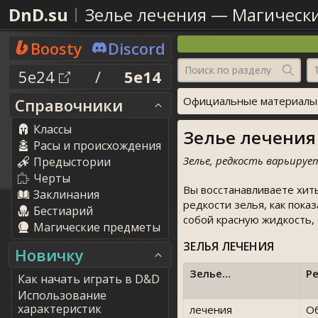
DnD.su
Зелье лечения
—
Магическ
Boosty
Discord
Поиск по разделу
5e24
/
5e14
Официальные материалы о
Справочники
Классы
Зелье лечения [
Расы и происхождения
Зелье, редкость варьирует
Предыстории
Черты
Вы восстанавливаете хиты
Заклинания
редкости зелья, как пока
Бестиарий
собой красную жидкость,
Магические предметы
ЗЕЛЬЯ ЛЕЧЕНИЯ
Новичку
Зелье...
Р
Как начать играть в D&D
Использование
характеристик
лечения
О