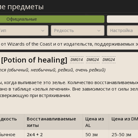
ие предметы
Официальные
Тип
Редкость
Настройка
т Wizards of the Coast и от издательств, поддерживаемых э
Potion of healing]
DMG14
DMG24
DMG24
ся (обычный, необычный, редкий, очень редкий)
, когда выпиваете это зелье. Количество восстанавливаемых
зано в таблице «зелья лечения». Вне зависимости от силы зе
 сверкающую при встряхивании.
едкость
Восстанавливаемые
Цена из
Цена из
D
хиты
AL
бычное
2к4 + 2
50 зм
25-50 зм