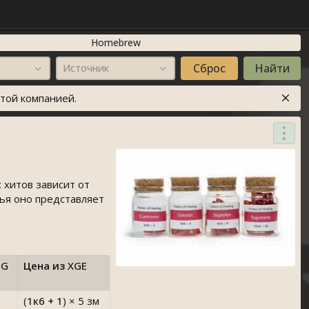
Homebrew
Источник
той компанией.
 хитов зависит от
лья оно представляет
MG
Цена из
XGE
(
1к6 + 1
)
× 5 зм