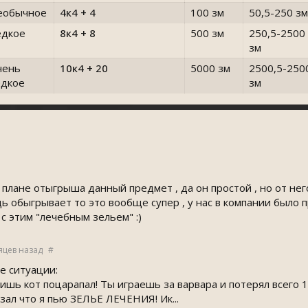
еобычное
4к4 + 4
100 зм
50,5-250 зм
едкое
8к4 + 8
500 зм
250,5-2500
зм
чень
10к4 + 20
5000 зм
2500,5-250
едкое
зм
плане отыгрыша данный предмет , да он простой , но от него
ь обыгрывает то это вообще супер , у нас в компании было 
 с этим "лечебным зельем" :)
яцев назад
#
е ситуации:
лишь кот поцарапал! Ты играешь за варвара и потерял всего 1 
азал что я пью ЗЕЛЬЕ ЛЕЧЕНИЯ! Ик...