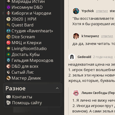
Мириады Истин
Инсомнум D&D
Yrpchick
ответил
te
Киборги и Чародеи
"Вы восстанавливаете 
20d20 | НРИ
Хотя я бы разрешил и
Quest Bard
Студия «Ravenheart»
Dice Scream
k1merpwnz
ответил
МФЦ и Клерки
да-да, зачем читать т
LivingRoomStudio
Достать Кубы
Gedevald
2 года назад
Гильдия Мироходов
неадекватная цена на зе
D&D для всех
1. игрок берет волшебник
Сытый Лис
2. зелья эти нужны нови
Мастер Демик
жреца, которые, буквальн
Разное
Лишен Свободы (Пе
Контакты
1. Я лично не вижу нич
Помощь сайту
2. Иногда игроки прут
воином). А сами зелья