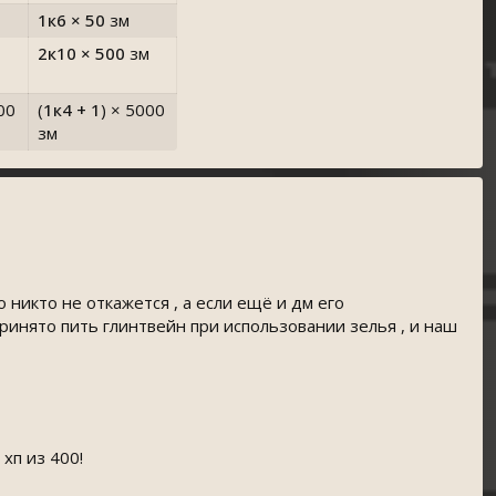
1к6 × 50
зм
2к10 × 500
зм
00
(
1к4 + 1
)
× 5000
зм
 никто не откажется , а если ещё и дм его
принято пить глинтвейн при использовании зелья , и наш
хп из 400!