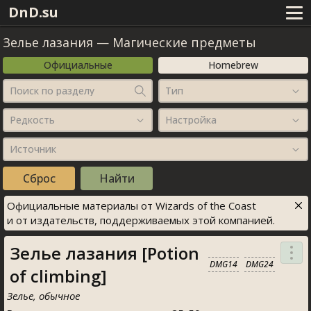
DnD.su
Зелье лазания
—
Магические предметы
Официальные
Homebrew
Поиск по разделу
Тип
Редкость
Настройка
Источник
Официальные материалы от Wizards of the Coast
и от издательств, поддерживаемых этой компанией.
Зелье лазания [Potion
DMG14
DMG24
of climbing]
Зелье, обычное