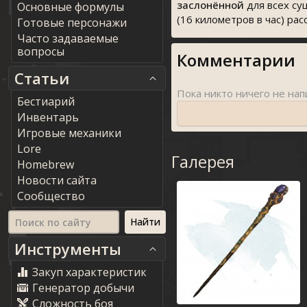
заслонённой
для всех су
Основные формулы
(16 километров в час) ра
Готовые персонажи
Часто задаваемые
вопросы
Комментарии
Статьи
Бестиарий
Инвентарь
Игровые механики
Lore
Галерея
Homebrew
Новости сайта
Сообщество
Инструменты
Закуп характеристик
Генератор добычи
Сложность боя