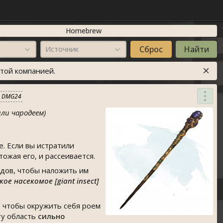
Homebrew
Источник
той компанией.
DMG24
ли чародеем)
е. Если вы истратили
ожая его, и рассеивается.
ядов, чтобы наложить им
ое насекомое [giant insect]
, чтобы окружить себя роем
ту область
сильно