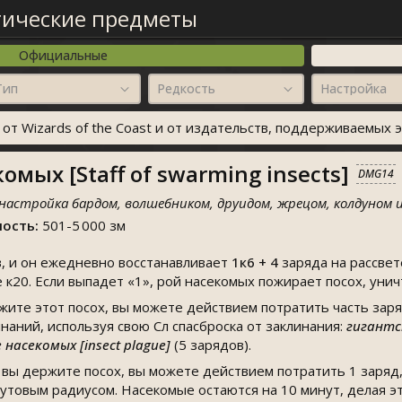
ические предметы
Официальные
Тип
Редкость
Настройка
т Wizards of the Coast и от издательств, поддерживаемых э
омых [Staff of swarming insects]
DMG14
 настройка бардом, волшебником, друидом, жрецом, колдуном и
ость:
501-5 000 зм
в, и он ежедневно восстанавливает
1к6 + 4
заряда на рассвет
 к20. Если выпадет «1», рой насекомых пожирает посох, уничт
жите этот посох, вы можете действием потратить часть зар
аний, используя свою Сл спасброска от заклинания:
гигантск
насекомых [insect plague]
(5 зарядов).
 вы держите посох, вы можете действием потратить 1 заряд
футовым радиусом. Насекомые остаются на 10 минут, делая э