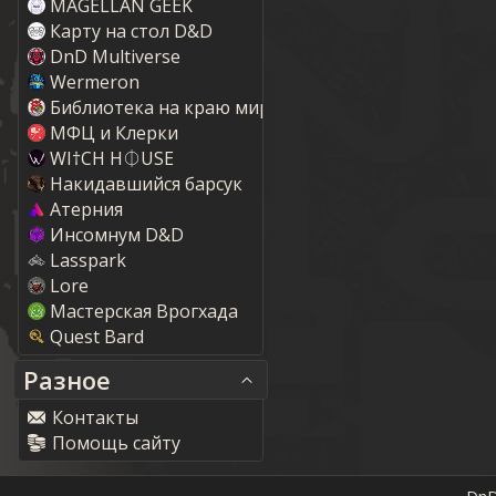
MAGELLAN GEEK
Карту на стол D&D
DnD Multiverse
Wermeron
Библиотека на краю мира
МФЦ и Клерки
WI†CH H⏀USE
Накидавшийся барсук
Атерния
Инсомнум D&D
Lasspark
Lore
Мастерская Врогхада
Quest Bard
Разное
Контакты
Помощь сайту