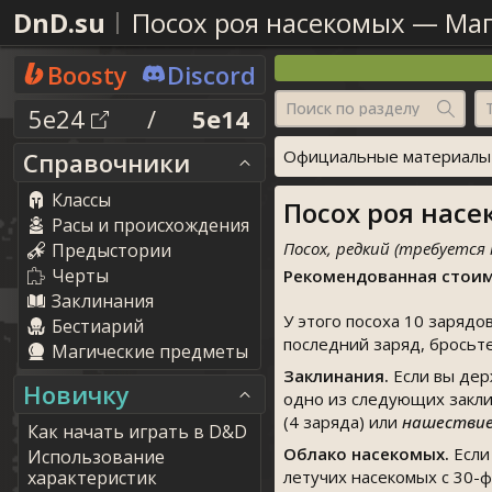
DnD.su
Посох роя насекомых
—
Маг
Boosty
Discord
Поиск по разделу
5e24
/
5e14
Официальные материалы о
Справочники
Классы
Посох роя насек
Расы и происхождения
Посох, редкий (требуется
Предыстории
Черты
Рекомендованная стоим
Заклинания
У этого посоха 10 зарядо
Бестиарий
последний заряд, бросьте
Магические предметы
Заклинания.
Если вы дер
Новичку
одно из следующих заклин
(4 заряда) или
нашествие 
Как начать играть в D&D
Облако насекомых.
Если
Использование
характеристик
летучих насекомых с 30-