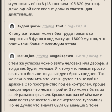
и умножить её на 8 (48 тонн или 105 820 фунтов).
Даже одной ноги вполне должно хватить для
диактивации.
Андрей Ерохин
ответил
Chief
1 год назад
#
К тому-же тиамат может без труда толкать со
скоростью 5 футов в ход массу до 18000 фунтов, что
опять-таки больше максимума жезла.
BOPOH_b0e
ответил
Андрей Ерохин
3 месяца назад
#
с тем же успехом можно взять человека или дворфа, и
тогда вес будет меньше. Я к тому что нельзя просто
взять что больше тогда следует брать среднее. Так
же важно помнить что 20*20 футов это не куб из
дракона. Это пространство под её контролем, проще
говоря через что нельзя пройти. Это может быть из-
за её размаха крыльев. Крылья как раз объёмные и
мало весят (относительно её чертового туловища).
Но не думаю что тиамат была бы меньше 5 тонн