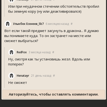
Или при неудачном стечении обстоятельств пробил
бы земную кору (ну или деактивировался)
Улыкбек Есенеев_5b7
6 месяцев назад
#
Вот если такой предмет засунуть в дракона... Я думаю
вы понимаете куда. То он застранет на месте или
сможет выбраться?
RedFox
3 месяца назад
#
Ну, смотря как ты установишь жезл. Вдоль или
поперек?
Henatayr
21 день назад
#
Не сможет
Авторизуйтесь, чтобы оставлять комментарии.