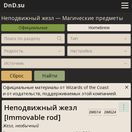
DnD.su
Неподвижный жезл
—
Магические предметы
Официальные
Homebrew
Поиск по разделу
Тип
Редкость
Настройка
Источник
Официальные материалы от Wizards of the Coast
и от издательств, поддерживаемых этой компанией.
Неподвижный жезл
DMG14
DMG24
[Immovable rod]
Жезл, необычный