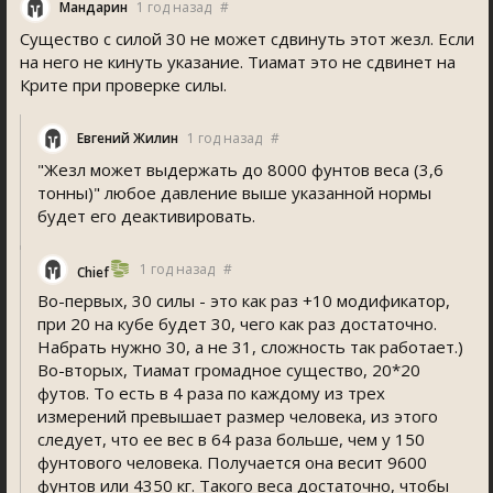
Мандарин
1 год назад
#
Существо с силой 30 не может сдвинуть этот жезл. Если
на него не кинуть указание. Тиамат это не сдвинет на
Крите при проверке силы.
Евгений Жилин
1 год назад
#
"Жезл может выдержать до 8000 фунтов веса (3,6
тонны)" любое давление выше указанной нормы
будет его деактивировать.
1 год назад
#
Chief
Во-первых, 30 силы - это как раз +10 модификатор,
при 20 на кубе будет 30, чего как раз достаточно.
Набрать нужно 30, а не 31, сложность так работает.)
Во-вторых, Тиамат громадное существо, 20*20
футов. То есть в 4 раза по каждому из трех
измерений превышает размер человека, из этого
следует, что ее вес в 64 раза больше, чем у 150
фунтового человека. Получается она весит 9600
фунтов или 4350 кг. Такого веса достаточно, чтобы