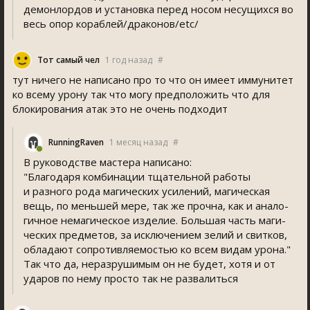
демонлордов и установка перед носом несущихся во
весь опор кораблей/драконов/etc/
Тот самый чел
1 год назад
#
тут ничего не написано про то что он имеет иммунитет
ко всему урону так что могу предположить что для
блокирования атак это не очень подходит
RunningRaven
1 месяц назад
#
В руководстве мастера написано:
"Благодаря комбинации тщательной работы
и разного рода магических усилений, магическая
вещь, по меньшей мере, так же прочна, как и анало-
гичное немагическое изделие. Большая часть маги-
ческих предметов, за исключением зелий и свитков,
обладают сопротивляемостью ко всем видам урона."
Так что да, неразрушимым он не будет, хотя и от
ударов по нему просто так не развалиться