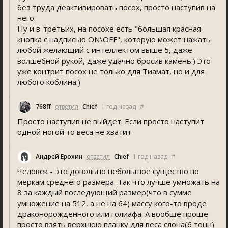
без труда деактивировать посох, просто наступив на
него.
Ну и в-третьих, на посохе есть "большая красная
кнопка с надписью ON\OFF", которую может нажать
любой желающий с интеллектом выше 5, даже
волшебной рукой, даже удачно бросив камень.) Это
уже контрит посох не только для Тиамат, но и для
любого коблина.)
768ff
ответил
Chief
1 год назад
#
Просто наступив не выйдет. Если просто наступит
одной ногой то веса не хватит
Андрей Ерохин
ответил
Chief
1 год назад
#
Человек - это довольно небольшое существо по
меркам среднего размера. Так что лучше умножать на
8 за каждый последующий размер(что в сумме
умножение на 512, а не на 64) массу кого-то вроде
драконорождённого или голиафа. А вообще проще
просто взять верхнюю планку для веса слона(6 тонн)