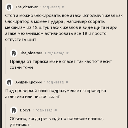
The_observer
1 год назад
#
Стоп а можно блокировать все атаки используя жезл как
блокиратор в момент удара , например собрать
механизм из 18 штук таких жезлов в виде щита и ари
атаке механизмом активировать все 18 и просто
отпустить щит
The_observer
1 год назад
#
Правда от тараска мб не спасёт так как тот весит
сотни тонн
Андрей Ерохин
1 год назад
#
Под проверкой силы подразумевается проверка
атлетики или чистая сила?
DocVa
1 год назад
#
Обычно, когда речь идёт о проверке навыка,
уточняют.