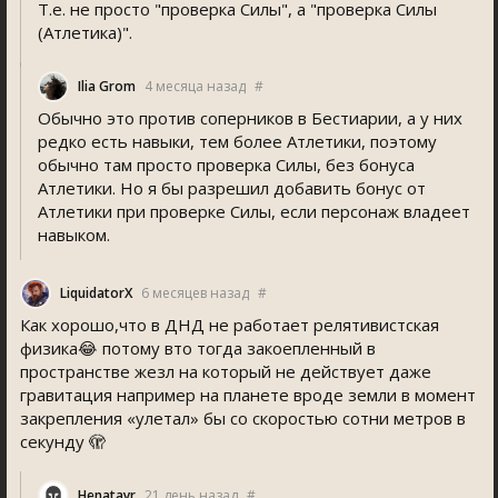
Т.е. не просто "проверка Силы", а "проверка Силы
(Атлетика)".
Ilia Grom
4 месяца назад
#
Обычно это против соперников в Бестиарии, а у них
редко есть навыки, тем более Атлетики, поэтому
обычно там просто проверка Силы, без бонуса
Атлетики. Но я бы разрешил добавить бонус от
Атлетики при проверке Силы, если персонаж владеет
навыком.
LiquidatorX
6 месяцев назад
#
Как хорошо,что в ДНД не работает релятивистская
физика😂 потому вто тогда закоепленный в
пространстве жезл на который не действует даже
гравитация например на планете вроде земли в момент
закрепления «улетал» бы со скоростью сотни метров в
секунду 🫣
Henatayr
21 день назад
#