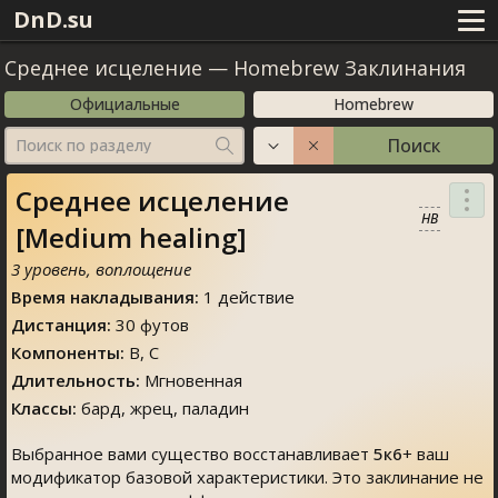
DnD.su
Среднее исцеление
—
Homebrew Заклинания
Официальные
Homebrew
Поиск
Поиск по разделу
Среднее исцеление
HB
[Medium healing]
3 уровень, воплощение
Время накладывания:
1 действие
Дистанция:
30 футов
Компоненты:
В, С
Длительность:
Мгновенная
Классы:
бард, жрец, паладин
Выбранное вами существо восстанавливает
5к6
+ ваш
модификатор базовой характеристики. Это заклинание не