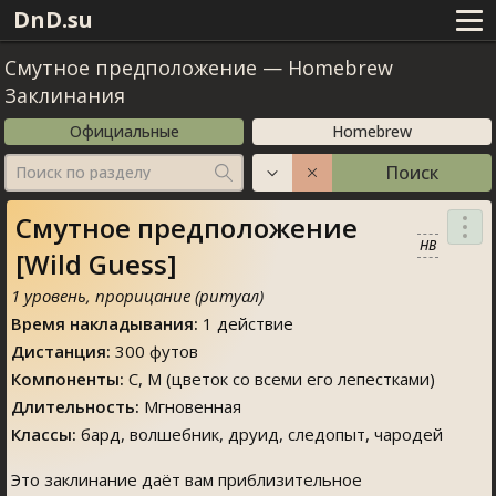
DnD.su
Смутное предположение
—
Homebrew
Заклинания
Официальные
Homebrew
Поиск
Поиск по разделу
Смутное предположение
HB
[Wild Guess]
1 уровень, прорицание (ритуал)
Время накладывания:
1 действие
Дистанция:
300 футов
Компоненты:
С, М (цветок со всеми его лепестками)
Длительность:
Мгновенная
Классы:
бард, волшебник, друид, следопыт, чародей
Это заклинание даёт вам приблизительное