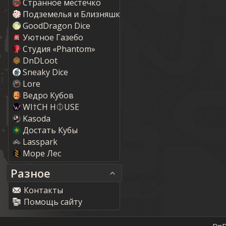
Странное местечко
Подземелья и Близняшки
GoodDragon Dice
Уютное Газебо
Студия «Phantom»
DnDLoot
Sneaky Dice
Lore
Ведро Кубов
WI†CH H⏀USE
Kasoda
Достать Кубы
Lasspark
Море Лес
Разное
Контакты
Помощь сайту