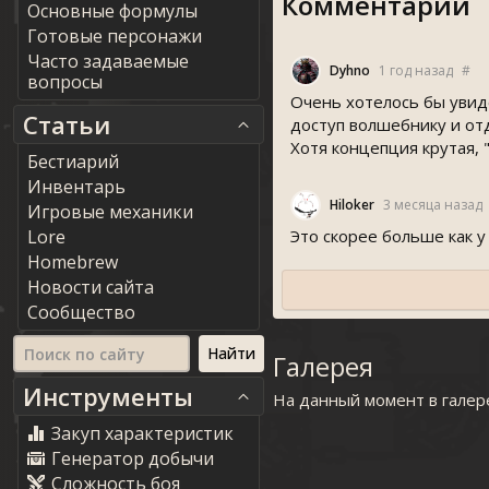
Комментарии
Основные формулы
Готовые персонажи
Часто задаваемые
Dyhno
1 год назад
#
вопросы
Очень хотелось бы увид
Статьи
доступ волшебнику и от
Хотя концепция крутая, 
Бестиарий
Инвентарь
Hiloker
3 месяца назад
Игровые механики
Lore
Это скорее больше как 
Homebrew
Новости сайта
Сообщество
Галерея
Инструменты
На данный момент в галер
Закуп характеристик
Генератор добычи
Сложность боя