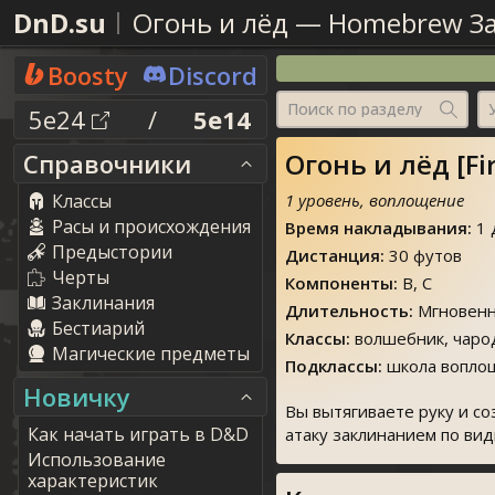
DnD.su
Огонь и лёд
—
Homebrew З
Boosty
Discord
Поиск по разделу
5e24
/
5e14
Огонь и лёд [Fi
Справочники
Классы
1 уровень, воплощение
Расы и происхождения
Время накладывания:
1 
Предыстории
Дистанция:
30 футов
Черты
Компоненты:
В, С
Заклинания
Длительность:
Мгновенн
Бестиарий
Классы:
волшебник, чаро
Магические предметы
Подклассы:
школа воплощ
Новичку
Вы вытягиваете руку и с
Как начать играть в D&D
атаку заклинанием по ви
Использование
характеристик