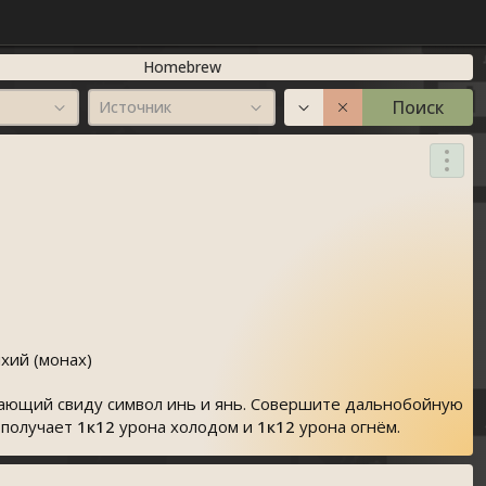
Homebrew
Поиск
Источник
хий (монах)
инающий свиду символ инь и янь. Совершите дальнобойную
 получает
1к12
урона холодом и
1к12
урона огнëм.