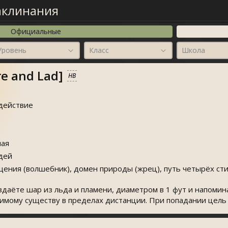
аклинания
Официальные
Уровень
Класс
Школа
re and Lad]
HB
действие
ая
дей
ения (волшебник), домен природы (жрец), путь четырёх сти
оздаëте шар из льда и пламени, диаметром в 1 фут и напом
димому существу в пределах дистанции. При попадании цель