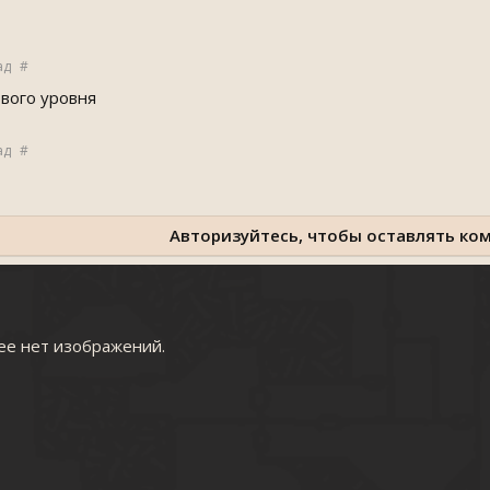
ад
#
вого уровня
ад
#
Авторизуйтесь, чтобы оставлять ко
ее нет изображений.