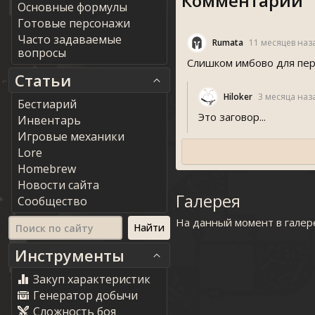
Комментарии
Основные формулы
Готовые персонажи
Часто задаваемые
Rumata
11 месяцев наз
вопросы
Слишком имбово для пер
Статьи
Hiloker
3 месяца наз
Бестиарий
Это заговор...
Инвентарь
Игровые механики
Lore
Homebrew
Новости сайта
Галерея
Сообщество
На данный момент в галер
Инструменты
Закуп характеристик
Генератор добычи
Сложность боя