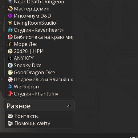
Near Death Dungeon
Мастер Демик
Инсомнум D&D
LivingRoomStudio
Студия «Ravenheart»
Библиотека на краю мира
Море Лес
20d20 | НРИ
ANY KEY
Sneaky Dice
GoodDragon Dice
Подземелья и Близняшки
Wermeron
Студия «Phantom»
Разное
Контакты
Помощь сайту