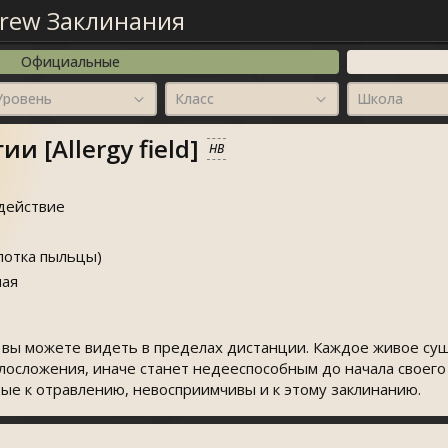
rew Заклинания
Официальные
Уровень
Класс
Школа
и [Allergy field]
HB
действие
потка пыльцы)
ая
 вы можете видеть в пределах дистанции. Каждое живое сущ
лосложения, иначе станет недееспособным до начала своего
ые к отравлению, невосприимчивы и к этому заклинанию.