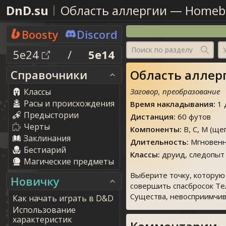
DnD.su
Область аллергии
—
Homeb
Boosty
Discord
Поиск по разделу
5e24
/
5e14
Область аллерги
Справочники
Классы
Заговор, преобразование
Расы и происхождения
Время накладывания:
1 
Предыстории
Дистанция:
60 футов
Черты
Компоненты:
В, С, М (ще
Заклинания
Длительность:
Мгновенн
Бестиарий
Классы:
друид, следопыт
Магические предметы
Выберите точку, которую
Новичку
совершить спасбросок Те
Существа, невосприимчив
Как начать играть в D&D
Использование
характеристик