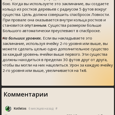
бою.
Когда вы используете это заклинание, вы создаете
кольцо из ростков деревьев с радиусом 5 футов вокруг
существа. Цель должна совершить спасбросок Ловкости.
При провале она оказывается внутри кольца ростков и
становится
опутанным
. Существа размером больше
Большого автоматически преуспевают в спасброске.
На больших уровнях.
Если вы накладываете это
заклинание, используя ячейку 2-го уровня или выше, вы
можете сделать целью одно дополнительное существо
за каждый уровень ячейки выше первого. Эти существа
должны находиться в пределах 30 футов друг от друга,
чтобы вы могли на них нацелиться. Урон за каждую ячейку
2-го уровня или выше, увеличивается на
1к6
.
Комментарии
Kotleto
6 месяцев назад
#