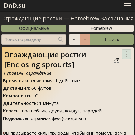
DnD.su
Ограждающие ростки
—
Homebrew Заклинания
Официальные
Homebrew
Поиск
Поиск по разделу
Ограждающие ростки
HB
[Enclosing sprourts]
1 уровень, ограждение
Время накладывания:
1 действие
Дистанция:
60 футов
Компоненты:
С
Длительность:
1 минута
Классы:
волшебник, друид, колдун, чародей
Подклассы:
странник фей (следопыт)
Вы призываете силы природы, чтобы они помогли вам в