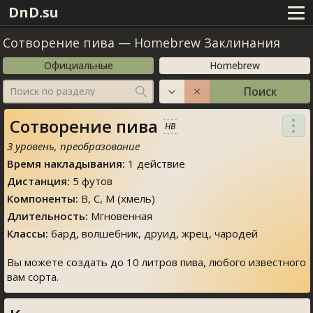
DnD.su
Сотворение пива
—
Homebrew Заклинания
Официальные
Homebrew
Поиск
Поиск по разделу
Сотворение пива
HB
3 уровень, преобразование
Время накладывания:
1 действие
Дистанция:
5 футов
Компоненты:
В, С, М (хмель)
Длительность:
Мгновенная
Классы:
бард, волшебник, друид, жрец, чародей
Вы можете создать до 10 литров пива, любого известного
вам сорта.