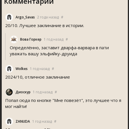
Комментарии
Argo_Sava
2 года назад
#
20/10. Лучшее заклинание в истории.
Вова Горкер
1 год назад
#
Определённо, заставит дварфа-варвара в пати
уважать вашу эльфийку-друида
Wolke
1 год назад
#
2024/10, отличное заклинание
Диоскур
1 год назад
#
Попал сюда по кнопке "Мне повезёт", это лучшее что я
мог найти!
ZANUDA
1 год назад
#