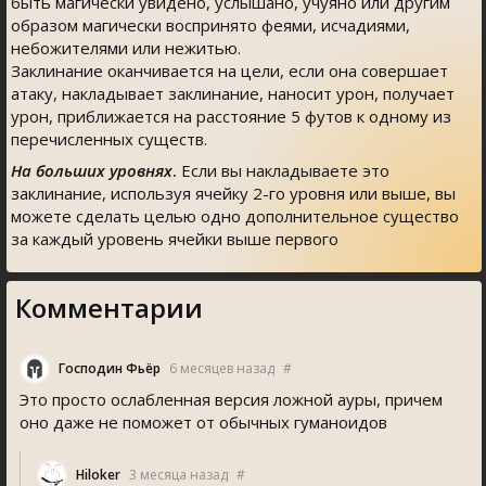
быть магически увидено, услышано, учуяно или другим
образом магически воспринято феями, исчадиями,
небожителями или нежитью.
Заклинание оканчивается на цели, если она совершает
атаку, накладывает заклинание, наносит урон, получает
урон, приближается на расстояние 5 футов к одному из
перечисленных существ.
На больших уровнях
.
Если вы накладываете это
заклинание, используя ячейку 2-го уровня или выше, вы
можете сделать целью одно дополнительное существо
за каждый уровень ячейки выше первого
Комментарии
Господин Фьёр
6 месяцев назад
#
Это просто ослабленная версия ложной ауры, причем
оно даже не поможет от обычных гуманоидов
Hiloker
3 месяца назад
#