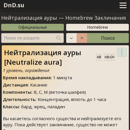
DnD.su
Нейтрализация ауры
—
Homebrew Заклинания
Официальные
Homebrew
Поиск
Поиск по разделу
Нейтрализация ауры
HB
HB:GH
[Neutralize aura]
1 уровень, ограждение
Время накладывания:
1 минута
Дистанция:
Касание
Компоненты:
В, С, М (веточка шалфея)
Длительность:
Концентрация, вплоть до 1 часа
Классы:
бард, жрец, паладин
Вы касаетесь согласного существа и нейтрализуете его
ауру. Пока действует заклинание, существо не может