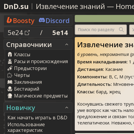
DnD.su
Извлечение знаний
—
Home
Boosty
Discord
Поиск по разделу
5e24
/
5e14
Извлечение зна
Справочники
Классы
6 уровень, некромантия (
Расы и происхождения
Время накладывания:
1 
Предыстории
Дистанция:
Касание
Черты
Компоненты:
В, С, М (пу
Заклинания
Длительность:
Мгновенн
Бестиарий
Классы:
бард, жрец
Магические предметы
Коснувшись свежего труп
Новичку
уме вопрос как часть нал
предложение и связан тол
Как начать играть в D&D
телепатически. Неважно, 
Использование
характеристик