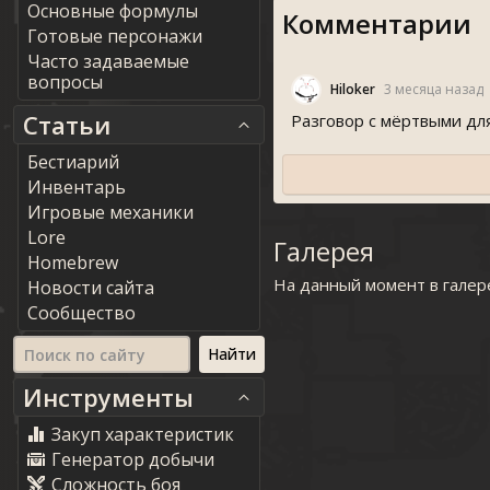
Основные формулы
Комментарии
Готовые персонажи
Часто задаваемые
вопросы
Hiloker
3 месяца назад
Статьи
Разговор с мëртвыми дл
Бестиарий
Инвентарь
Игровые механики
Lore
Галерея
Homebrew
На данный момент в галер
Новости сайта
Сообщество
Инструменты
Закуп характеристик
Генератор добычи
Сложность боя