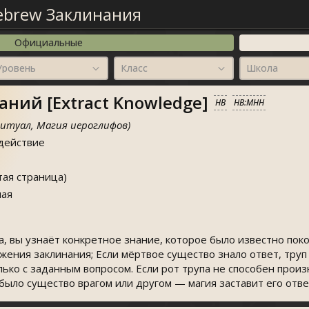
brew Заклинания
Официальные
Уровень
Класс
Школа
ний [Extract Knowledge]
HB
HB:MHH
ритуал, Магия иероглифов)
действие
стая страница)
ая
а, вы узнаёт конкретное знание, которое было известно по
ожения заклинания; Если мёртвое существо знало ответ, тру
ько с задан­ным вопросом. Если рот трупа не способен прои
было существо врагом или другом — магия заставит его отве