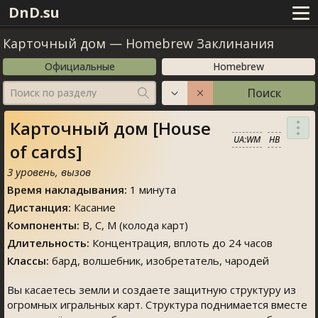
DnD.su
Карточный дом
—
Homebrew Заклинания
Официальные
Homebrew
Поиск
Поиск по разделу
Карточный дом [House
UA:WM
HB
of cards]
3 уровень, вызов
Время накладывания:
1 минута
Дистанция:
Касание
Компоненты:
В, С, М (колода карт)
Длительность:
Концентрация, вплоть до 24 часов
Классы:
бард, волшебник, изобретатель, чародей
Вы касаетесь земли и создаете защитную структуру из
огромных игральных карт. Структура поднимается вместе