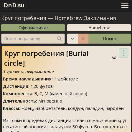
DnD.su
Круг погребения
—
Homebrew Заклинания
Официальные
Homebrew
Поиск
Поиск по разделу
Круг погребения [Burial
HB
circle]
3 уровень, некромантия
Время накладывания:
1 действие
Дистанция:
120 футов
Компоненты:
В, С, М (каменный пепел)
Длительность:
Мгновенно
Классы:
жрец, изобретатель, колдун, паладин, чародей
Из точки в пределах дистанции стелется магический круг
негативной энергии с радиусом 30 футов. Все существа в