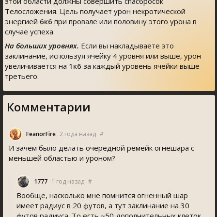
этой области должны совершить спасбросок
Телосложения. Цель получает урон некротической
энергией
6к6
при провале или половину этого урона в
случае успеха.
На больших уровнях.
Если вы накладываете это
заклинание, используя ячейку 4 уровня или выше, урон
увеличивается на
1к6
за каждый уровень ячейки выше
третьего.
Комментарии
FeanorFire
2 года назад
#
И зачем было делать очередной ремейк огнешара с
меньшей областью и уроном?
1777
1 год назад
#
Вообще, насколько мне помнится огненный шар
имеет радиус в 20 футов, а тут заклинание на 30
футов радиуса. То есть ~50 дополнительных клеток