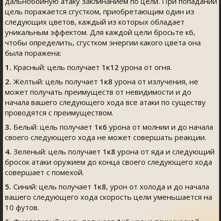
дальнобойную атаку заклинанием по цели. При попадании
цель поражается сгустком, приобретающим один из
следующих цветов, каждый из которых обладает
уникальным эффектом. Для каждой цели бросьте к6,
чтобы определить, сгустком энергии какого цвета она
была поражена:
1.
Красный: цель получает
1к12
урона от огня.
2.
Желтый: цель получает
1к8
урона от излучения, не
может получать преимуществ от невидимости и до
начала вашего следующего хода все атаки по существу
проводятся с преимуществом.
3.
Белый: цель получает
1к6
урона от молнии и до начала
своего следующего хода не может совершать реакции.
4.
Зеленый: цель получает
1к8
урона от яда и следующий
бросок атаки оружием до конца своего следующего хода
совершает с помехой.
5.
Синий: цель получает
1к8
, урон от холода и до начала
вашего следующего хода скорость цели уменьшается на
10 футов.