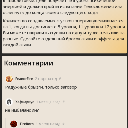
6.
Фиолетовый: цель получает
1к6
урона психической
энергией и должна пройти испытание Телосложения или
ослепнуть до конца своего следующего хода.
Количество создаваемых сгустков энергии увеличивается
на 1, когда вы достигаете 5 уровня, 11 уровня и 17 уровня.
Вы можете направить сгустки на одну и ту же цель или на
разные. Сделайте отдельный бросок атаки и эффекта для
каждой атаки.
Комментарии
FeanorFire
2 года назад
#
Радужные брызги, только заговор
Хефнариус
1 месяц назад
#
не имбаланс ли?
FireBorn
1 месяц назад
#