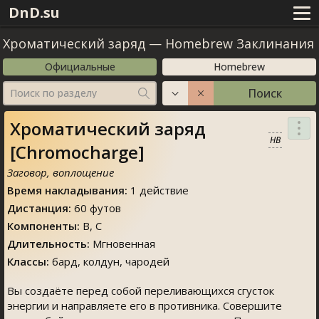
DnD.su
Хроматический заряд
—
Homebrew Заклинания
Официальные
Homebrew
Поиск
Поиск по разделу
Хроматический заряд
HB
[Chromocharge]
Заговор, воплощение
Время накладывания:
1 действие
Дистанция:
60 футов
Компоненты:
В, С
Длительность:
Мгновенная
Классы:
бард, колдун, чародей
Вы создаёте перед собой переливающихся сгусток
энергии и направляете его в противника. Совершите