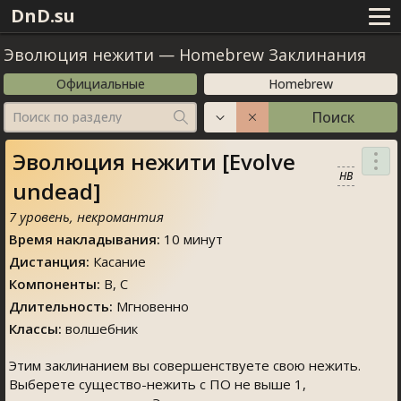
DnD.su
Эволюция нежити
—
Homebrew Заклинания
Официальные
Homebrew
Поиск
Поиск по разделу
Эволюция нежити [Evolve
HB
undead]
7 уровень, некромантия
Время накладывания:
10 минут
Дистанция:
Касание
Компоненты:
В, С
Длительность:
Мгновенно
Классы:
волшебник
Этим заклинанием вы совершенствуете свою нежить.
Выберете существо-нежить с ПО не выше 1,