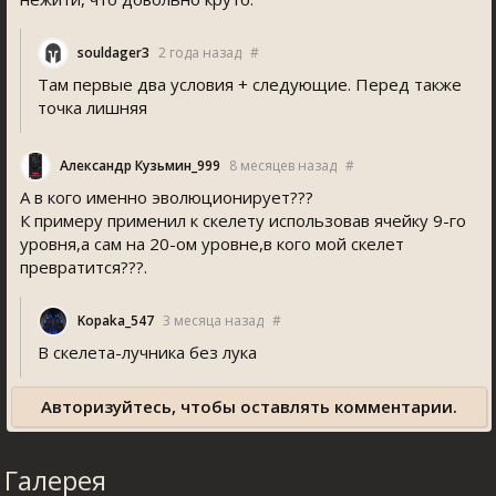
ouldager3
2 года назад
#
Там первые два условия + следующие. Перед также
точка лишняя
Александр Кузьмин_999
8 месяцев назад
#
А в кого именно эволюционирует???
К примеру применил к скелету использовав ячейку 9-го
уровня,а сам на 20-ом уровне,в кого мой скелет
превратится???.
Kopaka_547
3 месяца назад
#
В скелета-лучника без лука
Авторизуйтесь, чтобы оставлять комментарии.
Галерея