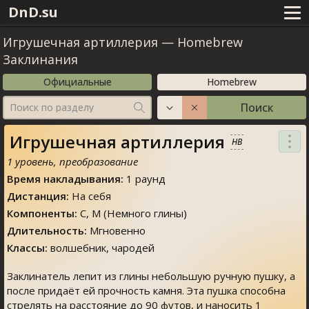
DnD.su
Игрушечная артиллерия
—
Homebrew
Заклинания
Официальные
Homebrew
Поиск
Поиск по разделу
Игрушечная артиллерия
HB
1 уровень, преобразование
Время накладывания:
1 раунд
Дистанция:
На себя
Компоненты:
С, М (Немного глины)
Длительность:
Мгновенно
Классы:
волшебник, чародей
Заклинатель лепит из глины небольшую ручную пушку, а
после придаёт ей прочность камня. Эта пушка способна
стрелять на расстояние до 90 футов, и наносить 1