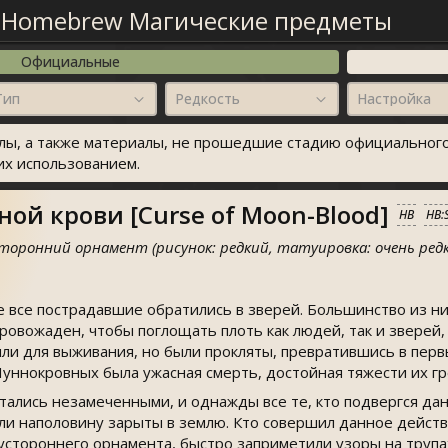
—
Homebrew Магические предметы
Официальные
Тип
Редкость
Настройка
ы, а также материалы, не прошедшие стадию официального
их использованием.
ой крови [Curse of Moon-Blood]
HB
HB:
оронний орнамент (рисунок: редкий, татуировка: очень редк
 все пострадавшие обратились в зверей. Большинство из ни
кровожаден, чтобы поглощать плоть как людей, так и зверей,
ли для выживания, но были прокляты, превратившись в перв
уннокровных была ужасная смерть, достойная тяжести их гр
тались незамеченными, и однажды все те, кто подвергся да
и наполовину зарыты в землю. Кто совершил данное действо
устороннего орнамента, быстро заприметили узоры на трупа