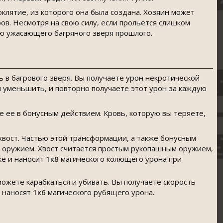
оклятие, из которого она была создана. Хозяин может
в. Несмотря на свою силу, если прольется слишком
лю ужасающего багряного зверя прошлого.
в багрового зверя. Вы получаете урон некротической
я уменьшить, и повторно получаете этот урон за каждую
е ее в бонусным действием. Кровь, которую вы теряете,
хвост. Частью этой трансформации, а также бонусным
 оружием. Хвост считается простым рукопашным оружием,
же и наносит
1к8
магического колющего урона при
можете карабкаться и убивать. Вы получаете скорость
о наносят
1к6
магического рубящего урона.