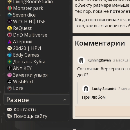
LivingRoomStudio
объекту размера меньше, 
Monster park
тех пор, пока не
потеряе
Seven dice
Когда оно оканчивается, 
WI†CH H⏀USE
того, как вы становитесь
ReQuest
DnD Multiverse
Комментарии
Атерния
20d20 | НРИ
Eddy Game
RunningRaven
3 месяца
Достать Кубы
ANY KEY
Состояние берсерка от 
Заметки упыря
до 0?
WishPort
Lore
Lucky Satanist
2 меся
При любом.
Разное
Контакты
Помощь сайту