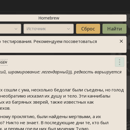
Homebrew
Источник
 тестирования. Рекомендуем посоветоваться
SGEH
ий, шрамирование: легендарный))), редкость варьируется
х сошли с ума, несколько бедолаг были съедены, но голод
 необратимо исказил их душу и тело. Эти каннибалы
ых из багряных зверей, также известных как
ехов.
нному проклятию, были найдены мертвыми, а их
? Никто не знает. В последующие дни те, кто был
х, и первым среди них был мученик Тулио.