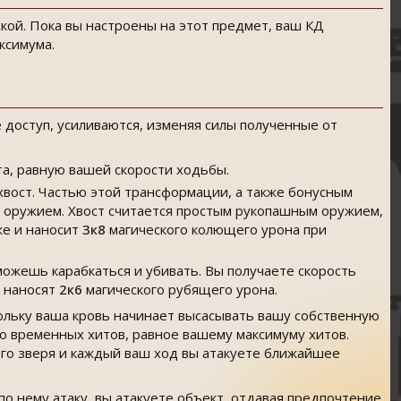
кой. Пока вы настроены на этот предмет, ваш КД
аксимума
.
 доступ, усиливаются, изменяя силы полученные от
ёта, равную вашей скорости ходьбы.
хвост. Частью этой трансформации, а также бонусным
 оружием. Хвост считается простым рукопашным оружием,
 же и наносит
3к8
магического колющего урона при
 можешь карабкаться и убивать. Вы получаете скорость
о наносят
2к6
магического рубящего урона.
кольку ваша кровь начинает высасывать вашу собственную
во временных хитов, равное вашему максимуму хитов.
ого зверя и каждый ваш ход вы атакуете ближайшее
по нему атаку, вы атакуете объект, отдавая предпочтение