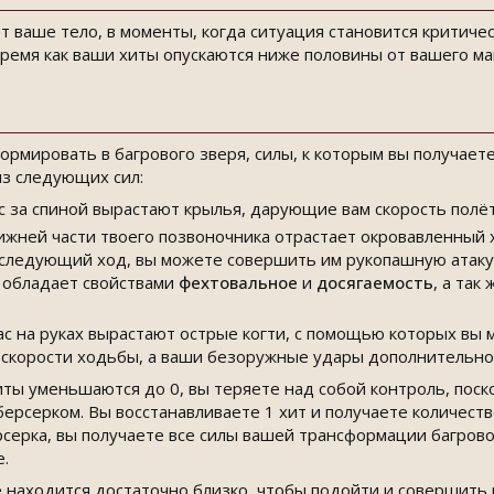
 ваше тело, в моменты, когда ситуация становится критичес
 время как ваши хиты опускаются ниже половины от вашего м
рмировать в багрового зверя, силы, к которым вы получаете
из следующих сил:
вас за спиной вырастают крылья, дарующие вам скорость пол
нижней части твоего позвоночника отрастает окровавленный 
следующий ход, вы можете совершить им рукопашную атаку
 обладает свойствами
фехтовальное
и
досягаемость
, а так
вас на руках вырастают острые когти, с помощью которых вы
 скорости ходьбы, а ваши безоружные удары дополнительн
хиты уменьшаются до 0, вы теряете над собой контроль, пос
берсерком. Вы восстанавливаете 1 хит и получаете количест
рсерка, вы получаете все силы вашей трансформации багров
е.
 находится достаточно близко, чтобы подойти и совершить 