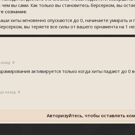
чем вы сами. Как только вы становитесь берсерком, вы оста
те сознание
.
ваши хиты мгновенно опускаются до 0, начинаете умирать и 
 берсерком, вы теряете все силы от вашего орнамента на 1 н
 назад
#
шрамирования активируется только когда хиты падают до 0 
ца назад
#
Авторизуйтесь, чтобы оставлять ко