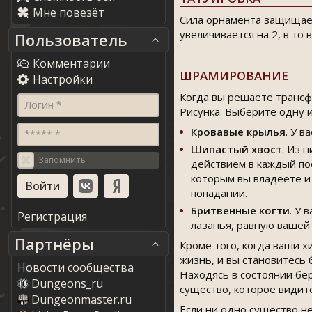
Мне повезёт
Сила орнамента защищает
увеличивается на 2, в то
Пользователь
Комментарии
ШРАМИРОВАНИЕ
Настройки
Когда вы решаете трансфо
Логин *
Рисунка. Выберите одну 
Кровавые крылья
. У 
***** *
Шипастый хвост
. Из 
Запомнить
действием в каждый по
которым вы владеете и
попадании.
Бритвенные когти
. У 
Регистрация
лазанья, равную вашей
Партнёры
Кроме того, когда ваши 
жизнь, и вы становитесь 
Новости сообщества
Находясь в состоянии бе
Dungeons_ru
существо, которое видит
Dungeonmaster.ru
Если ни одно существо не