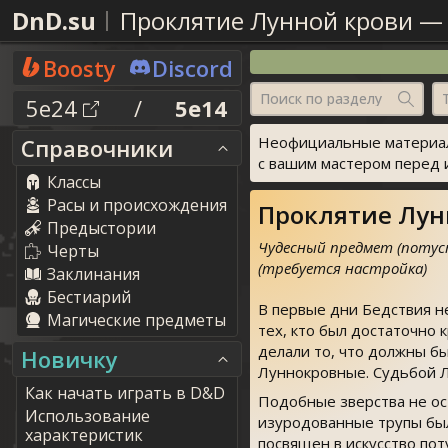
DnD.su
Проклятие Лунной крови
Boosty
Discord
Поиск по разделу
5e24
/
5e14
Неофициальные материал
Справочники
с вашим мастером перед 
Классы
Расы и происхождения
Проклятие Лунн
Предыстории
Чудесный предмет (потуст
Черты
(требуется настройка)
Заклинания
Бестиарий
В первые дни Бедствия не
Магические предметы
тех, кто был достаточно 
делали то, что должны бы
Новичку
Луннокровные. Судьбой Л
Как начать играть в D&D
Подобные зверства не ос
Использование
изуродованные трупы был
характеристик
посвящен в искусство пот