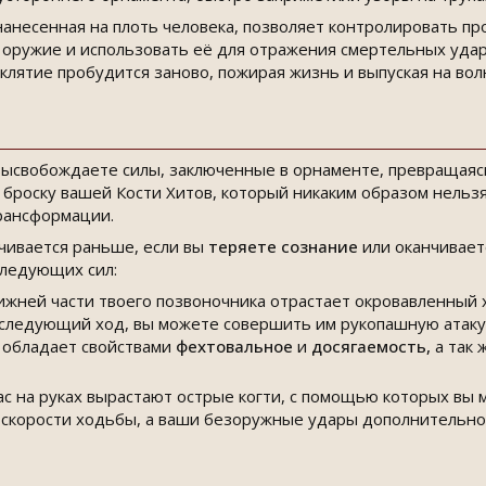
нанесенная на плоть человека, позволяет контролировать пр
 оружие и использовать её для отражения смертельных ударо
оклятие пробудится заново, пожирая жизнь и выпуская на во
ысвобождаете силы, заключенные в орнаменте, превращаясь 
 броску вашей Кости Хитов, который никаким образом нельз
рансформации.
чивается раньше, если вы
теряете сознание
или оканчивает
следующих сил:
нижней части твоего позвоночника отрастает окровавленный 
следующий ход, вы можете совершить им рукопашную атаку
 обладает свойствами
фехтовальное
и
досягаемость,
а так 
вас на руках вырастают острые когти, с помощью которых вы 
 скорости ходьбы, а ваши безоружные удары дополнительн