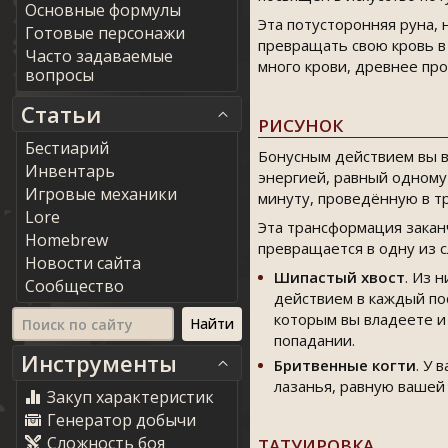
Основные формулы
Эта потусторонняя руна, 
Готовые персонажи
превращать свою кровь в
Часто задаваемые
много крови, древнее пр
вопросы
Статьи
РИСУНОК
Бестиарий
Бонусным действием вы в
Инвентарь
энергией, равный одному
Игровые механики
минуту, проведённую в т
Lore
Эта трансформация закан
Homebrew
превращается в одну из 
Новости сайта
Шипастый хвост
. Из 
Сообщество
действием в каждый по
которым вы владеете и
попадании.
Инструменты
Бритвенные когти
. У 
лазанья, равную вашей
Закуп характеристик
Генератор добычи
Сложность боя
ТАТУИРОВКА