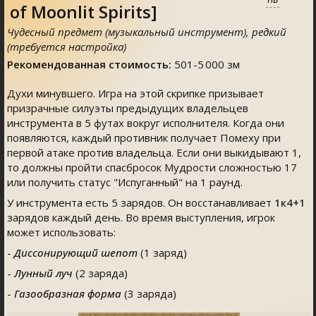
of Moonlit Spirits]
Чудесный предмет (музыкальный инструмент), редкий
(требуется настройка)
Рекомендованная стоимость:
501-5 000 зм
Духи минувшего. Игра на этой скрипке призывает
призрачные силуэты предыдущих владельцев
инструмента в 5 футах вокруг исполнителя. Когда они
появляются, каждый противник получает Помеху при
первой атаке против владельца. Если они выкидывают 1,
то должны пройти спасбросок Мудрости сложностью 17
или получить статус "Испуганный" на 1 раунд.
У инструмента есть 5 зарядов. Он восстанавливает
1к4+1
зарядов каждый день. Во время выступления, игрок
может использовать:
-
Диссонирующий шепот
(1 заряд)
-
Лунный луч
(2 заряда)
-
Газообразная форма
(3 заряда)