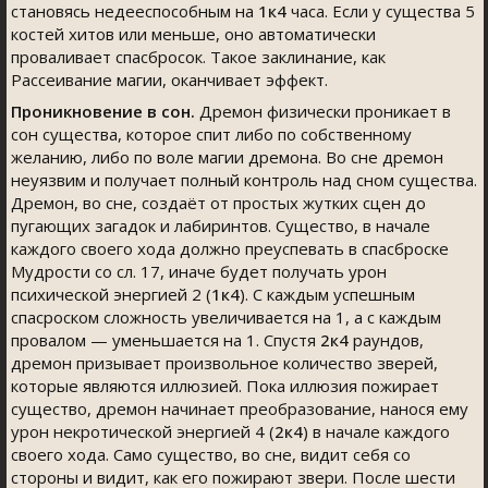
становясь недееспособным на
1к4
часа. Если у существа 5
костей хитов или меньше, оно автоматически
проваливает спасбросок. Такое заклинание, как
Рассеивание магии, оканчивает эффект.
Проникновение в сон.
Дремон физически проникает в
сон существа, которое спит либо по собственному
желанию, либо по воле магии дремона. Во сне дремон
неуязвим и получает полный контроль над сном существа.
Дремон, во сне, создаёт от простых жутких сцен до
пугающих загадок и лабиринтов. Существо, в начале
каждого своего хода должно преуспевать в спасброске
Мудрости со сл. 17, иначе будет получать урон
психической энергией 2 (
1к4
). С каждым успешным
спасроском сложность увеличивается на 1, а с каждым
провалом — уменьшается на 1. Спустя
2к4
раундов,
дремон призывает произвольное количество зверей,
которые являются иллюзией. Пока иллюзия пожирает
существо, дремон начинает преобразование, нанося ему
урон некротической энергией 4 (
2к4
) в начале каждого
своего хода. Само существо, во сне, видит себя со
стороны и видит, как его пожирают звери. После шести