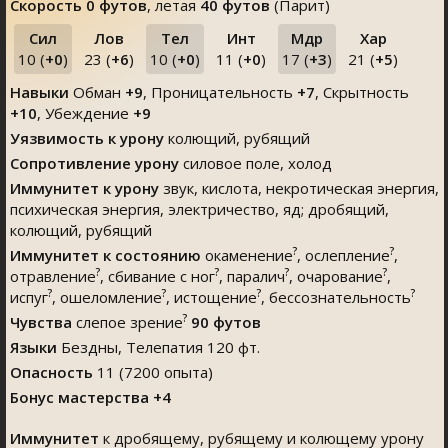
Скорость
0 футов
, летая
40 футов
(Парит)
Сил
Лов
Тел
Инт
Мдр
Хар
10 (
+0
)
23 (
+6
)
10 (
+0
)
11 (
+0
)
17 (
+3
)
21 (
+5
)
Навыки
Обман
+9
,
Проницательность
+7
,
Скрытность
+10
,
Убеждение
+9
Уязвимость к урону
колющий, рубящий
Сопротивление урону
силовое поле, холод
Иммунитет к урону
звук, кислота, некротическая энергия,
психическая энергия, электричество, яд; дробящий,
колющий, рубящий
?
?
Иммунитет к состоянию
окаменение
, ослепление
,
?
?
?
?
отравление
, сбивание с ног
, паралич
, очарование
,
?
?
?
?
испуг
, ошеломление
, истощение
, бессознательность
?
Чувства
слепое зрение
90 футов
Языки
Бездны, Телепатия 120 фт.
Опасность
11 (7200 опыта)
Бонус мастерства +4
Иммунитет
к дробящему, рубящему и колющему урону