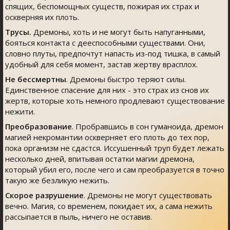
спящих, беспомощных существ, пожирая их страх и
оскверняя их плоть.
Трусы.
Дремоны, хоть и не могут быть напуганными,
бояться контакта с дееспособными существами. Они,
словно плуты, предпочтут напасть из-под тишка, в самый
удобный для себя момент, застав жертву врасплох.
Не бессмертны
. Дремоны быстро теряют силы.
Единственное спасение для них - это страх из снов их
жертв, которые хоть немного продлевают существование
нежити.
Преобразование
. Пробравшись в сон гуманоида, дремон
магией некромантии оскверняет его плоть до тех пор,
пока организм не сдастся. Иссушенный труп будет лежать
несколько дней, впитывая остатки магии дремона,
который убил его, после чего и сам преобразуется в точно
такую же безликую нежить.
Скорое разрушение
. Дремоны не могут существовать
вечно. Магия, со временем, покидает их, а сама нежить
рассыпается в пыль, ничего не оставив.