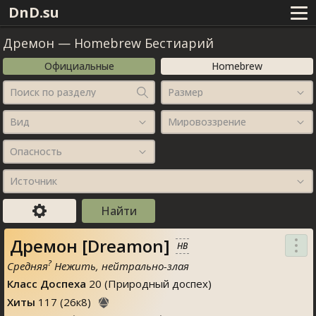
DnD.su
Дремон
—
Homebrew Бестиарий
Официальные
Homebrew
Поиск по разделу
Размер
Вид
Мировоззрение
Опасность
Источник
Дремон [Dreamon]
HB
?
Средняя
Нежить, нейтрально-злая
Класс Доспеха
20 (Природный доспех)
Хиты
117
(
26
к
8
)