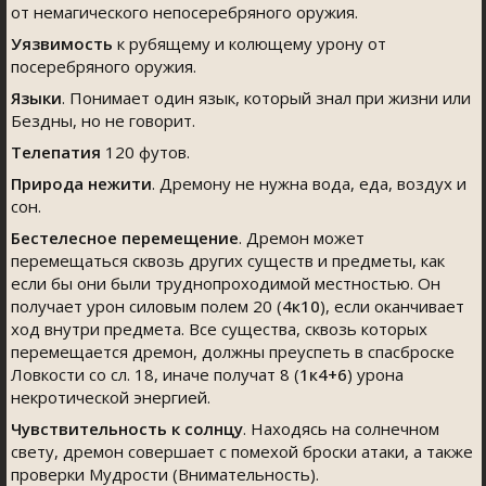
от немагического непосеребряного оружия.
Уязвимость
к рубящему и колющему урону от
посеребряного оружия.
Языки
. Понимает один язык, который знал при жизни или
Бездны, но не говорит.
Телепатия
120 футов.
Природа н
ежити
. Дремону не нужна вода, еда, воздух и
сон.
Бестелесное
перемещение
. Дремон может
перемещаться сквозь других существ и предметы, как
если бы они были труднопроходимой местностью. Он
получает урон силовым полем 20 (
4к10
), если оканчивает
ход внутри предмета. Все существа, сквозь которых
перемещается дремон, должны преуспеть в спасброске
Ловкости со сл. 18, иначе получат 8 (
1к4+6
) урона
некротической энергией.
Чувствительность к
солнцу
. Находясь на солнечном
свету, дремон совершает с помехой броски атаки, а также
проверки Мудрости (Внимательность).