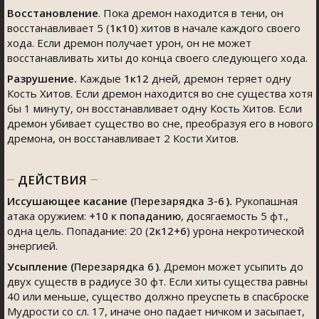
Восстановление
. Пока дремон находится в тени, он
восстанавливает 5 (
1к10
) хитов в начале каждого своего
хода. Если дремон получает урон, он не может
восстанавливать хиты до конца своего следующего хода.
Разрушение.
Каждые
1к12
дней, дремон теряет одну
Кость Хитов. Если дремон находится во сне существа хотя
бы 1 минуту, он восстанавливает одну Кость Хитов. Если
дремон убивает существо во сне, преобразуя его в нового
дремона, он восстанавливает 2 Кости Хитов.
ДЕЙСТВИЯ
Иссушающее касание (
Перезарядка 3-6
).
Рукопашная
атака оружием:
+10
к попаданию
, досягаемость 5 фт.,
одна цель. Попадание: 20 (
2к12+6
) урона некротической
энергией.
Усыпление (
Перезарядка 6
)
. Дремон может усыпить до
двух существ в радиусе 30 фт. Если хиты существа равны
40 или меньше, существо должно преуспеть в спасброске
Мудрости со сл. 17, иначе оно падает ничком и засыпает,