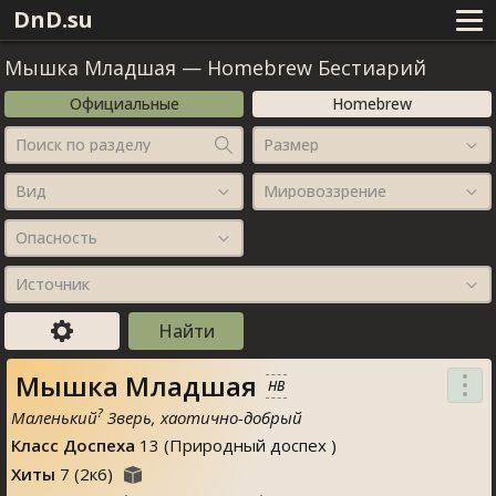
DnD.su
Мышка Младшая
—
Homebrew Бестиарий
Официальные
Homebrew
Поиск по разделу
Размер
Вид
Мировоззрение
Опасность
Источник
Мышка Младшая
HB
?
Маленький
Зверь, хаотично-добрый
Класс Доспеха
13 (Природный доспех )
Хиты
7
(
2
к
6
)