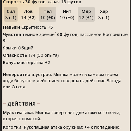
Скорость
30 футов
, лазая
15 футов
Сил
Лов
Тел
Инт
Мдр
Хар
8 (
-1
)
14 (
+2
)
10 (
+0
)
10 (
+0
)
12 (
+1
)
8 (
-1
)
Навыки
Скрытность
+5
?
Чувства
тёмное зрение
60 футов
, пассивное Восприятие
9
Языки
Общий
Опасность
1/4 (50 опыта)
Бонус мастерства +2
Невероятно шустрая.
Мышка может в каждом своем
ходу бонусным действием совершать действие Засада
или Отход.
ДЕЙСТВИЯ
Мультиатака.
Мышка совершает две атаки коготками,
вторая с помехой.
Коготки.
Рукопашная атака оружием:
+4
к попаданию
,