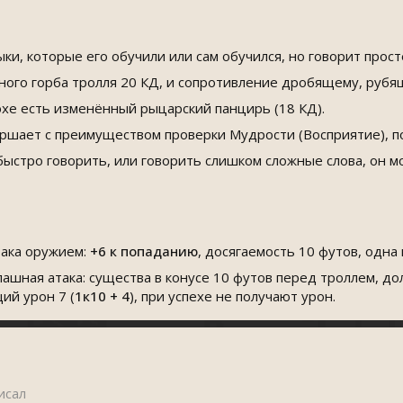
ыки, которые его обучили или сам обучился, но говорит про
ного горба тролля 20 КД, и сопротивление дробящему, руб
юхе есть изменённый рыцарский панцирь (18 КД).
ршает с преимуществом проверки Мудрости (Восприятие), п
быстро говорить, или говорить слишком сложные слова, он мо
така оружием:
+6
к попаданию
, досягаемость 10 футов, одна 
пашная атака: существа в конусе 10 футов перед троллем, до
ий урон 7 (
1к10 + 4
), при успехе не получают урон.