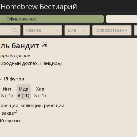
—
Homebrew Бестиарий
Официальные
Размер
Вид
Мировоззрение
ль бандит
HB
мировоззрение
риродный доспех, Панцирь)
ая
15 футов
Инт
Мдр
Хар
8 (
-1
)
8 (
-1
)
8 (
-1
)
обящий, колющий, рубящий
?
ю
захват
60 футов