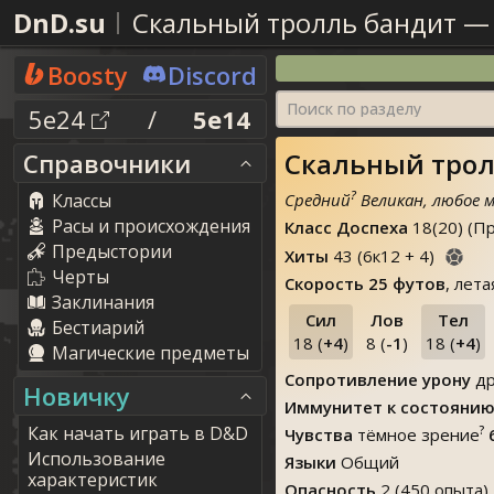
DnD.su
Скальный тролль бандит
Boosty
Discord
Поиск по разделу
5e24
/
5e14
Скальный трол
Справочники
?
Классы
Средний
Великан, любое 
Расы и происхождения
Класс Доспеха
18(20) (П
Предыстории
Хиты
43
(
6
к
12
+
4
)
Черты
Скорость
25 футов
, лет
Заклинания
Сил
Лов
Тел
Бестиарий
18 (
+4
)
8 (
-1
)
18 (
+4
)
Магические предметы
Сопротивление урону
др
Новичку
Иммунитет к состояни
Как начать играть в D&D
?
Чувства
тёмное зрение
Использование
Языки
Общий
характеристик
Опасность
2 (450 опыта)