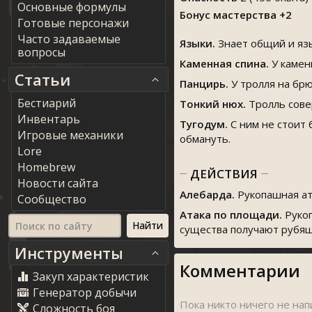
Основные формулы
Бонус мастерства +2
Готовые персонажи
Часто задаваемые
Языки.
Знает общий и яз
вопросы
Каменная спина.
У камен
Статьи
Панцирь.
У тролля на бр
Бестиарий
Тонкий нюх.
Тролль сове
Инвентарь
Тугодум.
С ним не стоит 
Игровые механики
обмануть.
Lore
Homebrew
ДЕЙСТВИЯ
Новости сайта
Алебарда.
Рукопашная а
Сообщество
Атака по площади.
Руко
существа получают рубящ
Инструменты
Комментарии
Закуп характеристик
Генератор добычи
Сложность боя