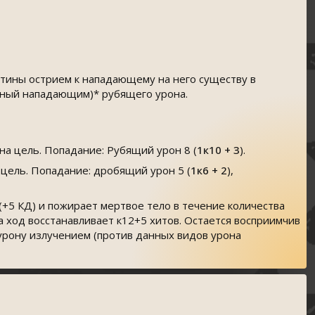
стины острием к нападающему на него существу в
нный нападающим)* рубящего урона.
дна цель. Попадание: Рубящий урон 8 (
1к10 + 3
).
а цель. Попадание: дробящий урон 5 (
1к6 + 2
),
(+5 КД) и пожирает мертвое тело в течение количества
За ход восстанавливает к12+5 хитов. Остается восприимчив
 урону излучением (против данных видов урона