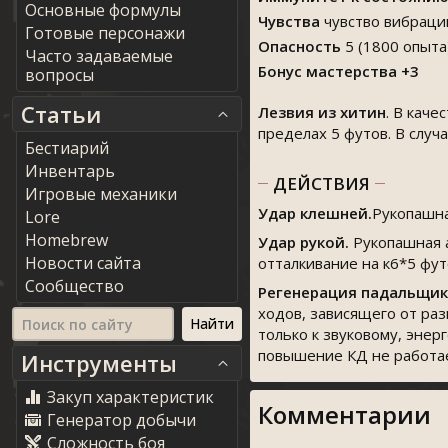
Основные формулы
Чувства
чувство вибраци
Готовые персонажи
Опасность
5 (1800 опыта
Часто задаваемые
Бонус мастерства +3
вопросы
Статьи
Лезвия из хитин
. В кач
пределах 5 футов. В слу
Бестиарий
Инвентарь
ДЕЙСТВИЯ
Игровые механики
Удар клешней.
Рукопашна
Lore
Homebrew
Удар рукой.
Рукопашная 
Новости сайта
отталкивание на к6*5 фут
Сообщество
Регенерация падальщик
ходов, зависящего от раз
только к звуковому, энер
повышение КД не работае
Инструменты
Закуп характеристик
Комментарии
Генератор добычи
Сложность боя