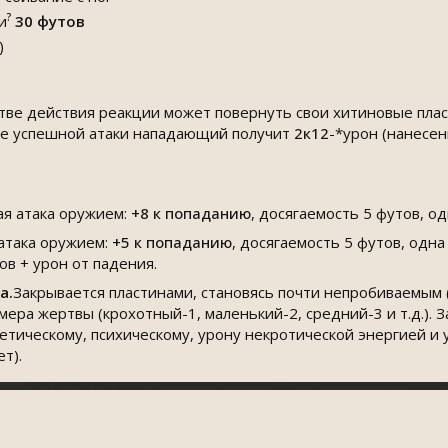
?
и
30 футов
)
естве действия реакции может повернуть свои хитиновые пла
чае успешной атаки нападающий получит
2к12
-*урон (нанесе
я атака оружием:
+8
к попаданию
, досягаемость 5 футов, о
атака оружием:
+5
к попаданию
, досягаемость 5 футов, одн
ов + урон от падения.
а.
Закрывается пластинами, становясь почти непробиваемым 
мера жертвы (крохотный-1, маленький-2, средний-3 и т.д.). 
гетическому, психическому, урону некротической энергией и
т).