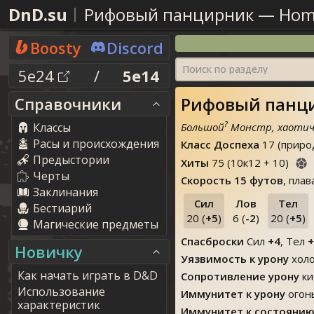
DnD.su
Рифовый панцирник
—
Hom
Boosty
Discord
Поиск по разделу
5e24
/
5e14
Рифовый панц
Справочники
?
Классы
Большой
Монстр, хаотич
Расы и происхождения
Класс Доспеха
17 (приро
Предыстории
Хиты
75
(
10
к
12
+
10
)
Черты
Скорость
15 футов
, пла
Заклинания
Сил
Лов
Тел
Бестиарий
20 (
+5
)
6 (
-2
)
20 (
+5
)
Магические предметы
Спасброски
Сил
+4
, Тел
+
Новичку
Уязвимость к урону
хол
Как начать играть в D&D
Сопротивление урону
ки
Использование
Иммунитет к урону
огон
характеристик
Иммунитет к состояни