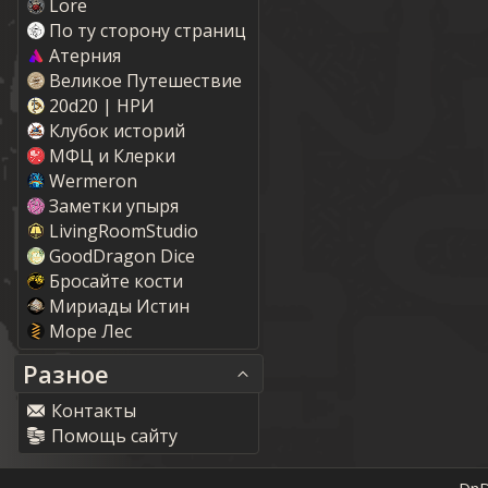
Lore
По ту сторону страниц
Атерния
Великое Путешествие
20d20 | НРИ
Клубок историй
МФЦ и Клерки
Wermeron
Заметки упыря
LivingRoomStudio
GoodDragon Dice
Бросайте кости
Мириады Истин
Море Лес
Разное
Контакты
Помощь сайту