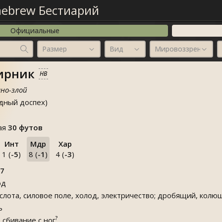
ebrew Бестиарий
Официальные
Размер
Вид
Мировоззрение
ирник
HB
но-злой
дный доспех)
вая
30 футов
Инт
Мдр
Хар
1 (
-5
)
8 (
-1
)
4 (
-3
)
7
од
слота, силовое поле, холод, электричество; дробящий, кол
ь
?
ю
сбивание с ног