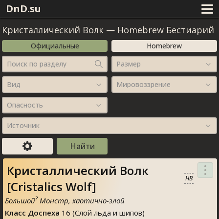
DnD.su
Кристаллический Волк
—
Homebrew Бестиарий
Официальные
Homebrew
Поиск по разделу
Размер
Вид
Мировоззрение
Опасность
Источник
Кристаллический Волк
HB
[Cristalics Wolf]
?
Большой
Монстр, хаотично-злой
Класс Доспеха
16 (Слой льда и шипов)