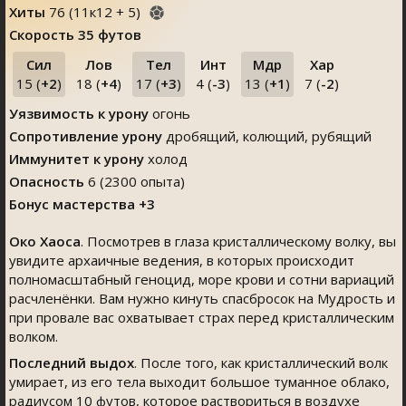
Хиты
76
(
11
к
12
+
5
)
Скорость
35 футов
Сил
Лов
Тел
Инт
Мдр
Хар
15 (
+2
)
18 (
+4
)
17 (
+3
)
4 (
-3
)
13 (
+1
)
7 (
-2
)
Уязвимость к урону
огонь
Сопротивление урону
дробящий, колющий, рубящий
Иммунитет к урону
холод
Опасность
6 (2300 опыта)
Бонус мастерства +3
Око Хаоса
. Посмотрев в глаза кристаллическому волку, вы
увидите архаичные ведения, в которых происходит
полномасштабный геноцид, море крови и сотни вариаций
расчленёнки. Вам нужно кинуть спасбросок на Мудрость и
при провале вас охватывает страх перед кристаллическим
волком.
Последний выдох
. После того, как кристаллический волк
умирает, из его тела выходит большое туманное облако,
радиусом 10 футов, которое раствориться в воздухе