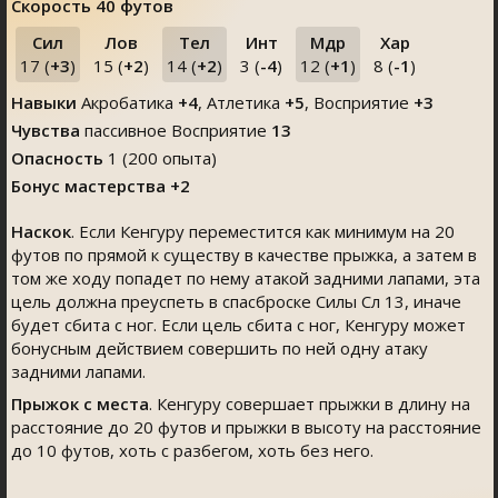
Скорость
40 футов
Сил
Лов
Тел
Инт
Мдр
Хар
17 (
+3
)
15 (
+2
)
14 (
+2
)
3 (
-4
)
12 (
+1
)
8 (
-1
)
Навыки
Акробатика
+4
,
Атлетика
+5
,
Восприятие
+3
Чувства
пассивное Восприятие
13
Опасность
1 (200 опыта)
Бонус мастерства +2
Наскок
. Если Кенгуру переместится как минимум на 20
футов по прямой к существу в качестве прыжка, а затем в
том же ходу попадет по нему атакой задними лапами, эта
цель должна преуспеть в спасброске Силы Сл 13, иначе
будет сбита с ног. Если цель сбита с ног, Кенгуру может
бонусным действием совершить по ней одну атаку
задними лапами.
Прыжок с места
. Кенгуру совершает прыжки в длину на
расстояние до 20 футов и прыжки в высоту на расстояние
до 10 футов, хоть с разбегом, хоть без него.