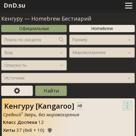
DnD.su
Кенгуру
—
Homebrew Бестиарий
Официальные
Homebrew
Поиск по разделу
Размер
Вид
Мировоззрение
Опасность
Источник
Кенгуру [Kangaroo]
HB
?
Средний
Зверь, без мировоззрения
Класс Доспеха
12
Хиты
37
(
6
к
8
+
10
)