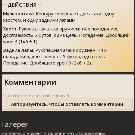
ДЕЙСТВИЯ
Мультиатака
. Кенгуру совершает две атаки: одну
хвостом, и одну задними лапами.
Хвост
. Рукопашная атака оружием:
+4
к попаданию
,
досягаемость 5 футов, одна цель. Попадание: Дробящий
урон 4 (
1к6 + 1
).
Задние лапы
. Рукопашная атака оружием:
+4
к
попаданию
, досягаемость 5 футов, одна цель.
Попадание: Дробящего урон 9 (
2к6 + 2
).
Комментарии
Авторизуйтесь, чтобы оставлять комментарии.
Галерея
На данный момент в галерее нет изображений.