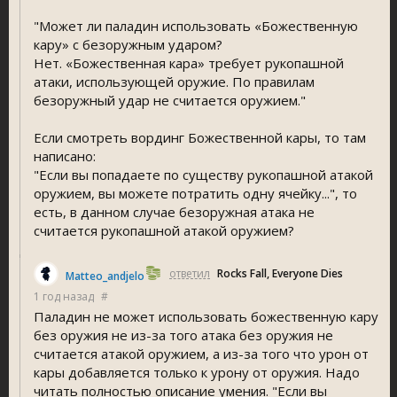
"Может ли паладин использовать «Божественную
кару» с безоружным ударом?
Нет. «Божественная кара» требует рукопашной
атаки, использующей оружие. По правилам
безоружный удар не считается оружием."
Если смотреть вординг Божественной кары, то там
написано:
"Если вы попадаете по существу рукопашной атакой
оружием, вы можете потратить одну ячейку...", то
есть, в данном случае безоружная атака не
считается рукопашной атакой оружием?
ответил
Rocks Fall, Everyone Die
Matteo_andjelo
1 год назад
#
Паладин не может использовать божественную кару
без оружия не из-за того атака без оружия не
считается атакой оружием, а из-за того что урон от
кары добавляется только к урону от оружия. Надо
читать полностью описание умения. "Если вы