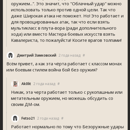
оружием...". Это значит, что "Облачный удар" можно
использовать только против одной цели. Так что
даже Широкая атака не поможет. Но! Это работает и
для провоцированных атак, так что если взять
мультикласс в плута-вора (ради дополнительного
хода) или вместо Мастера боевых искусств взять
Кавалериста, то пожалуйста! Косите врагов толпами!
Дмитрий Замковский
2 года назад
#
Всём привет, а как эта чёрта работает с классом монах
или боевым стилем война бой без оружия?
Ak0lit
2 года назад
#
Никак, эта черта работает только с рукопашным или
метательным оружием, но можешь обсудить со
своим ДМ-ом.
Fetso21
2 года назад
#
Работает нормально по тому что Безоружные удары