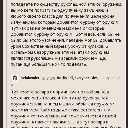
попадаете по существу рукопашной атакой оружием,
вы можете потратить одну ячейку заклинаний
любого своего класса для причинения цели урона
излучением, который добавится к урону от оружия".
Тут как раз не очевидный момент с "который
добавится к урону от оружия". Вот и все, если бы не
было бы этого уточнения, паладин мог бы добавлять
урон божественный кары к урону от кулаков. В
остальном безоружные атаки и атаки оружием
являются рукопашными атаками оружием. Да,
путаница большая, но что поделать.
Veinbender
ответил
Rocks Fall, Everyone Die
1 год назад
#
Тут просто запара с вордингом, но глобально в
механике есть только 4 типа атак: рукопашная
оружием/заклинанием и дальнобойная оружием/
заклинанием. Так что даже атака естественным
оружием(когтями/клыками) тоже считается атакой
оружием. А насчёт паладина........да тут запара в
приписке, но не вижу реальных причин почему бы не