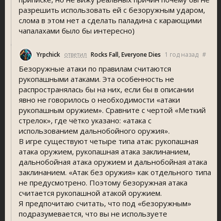
разрешить использовать ей с безоружным ударом,
слома в этом нет а сделать паладина с карающими
чапалахами было бы интересно)
Yrpchick
ответил
Rocks Fall, Everyone Die
1 год назад
#
Безоружные атаки по правилам считаются
рукопашными атаками. Эта особенность не
распространялась бы на них, если бы в описании
явно не говорилось о необходимости «атаки
рукопашным оружием». Сравните с чертой «Меткий
стрелок», где чётко указано: «атака с
использованием дальнобойного оружия».
В игре существуют четыре типа атак: рукопашная
атака оружием, рукопашная атака заклинанием,
дальнобойная атака оружием и дальнобойная атака
заклинанием. «Атак без оружия» как отдельного типа
не предусмотрено. Поэтому безоружная атака
считается рукопашной атакой оружием.
Я предпочитаю считать, что под «безоружным»
подразумевается, что вы не используете