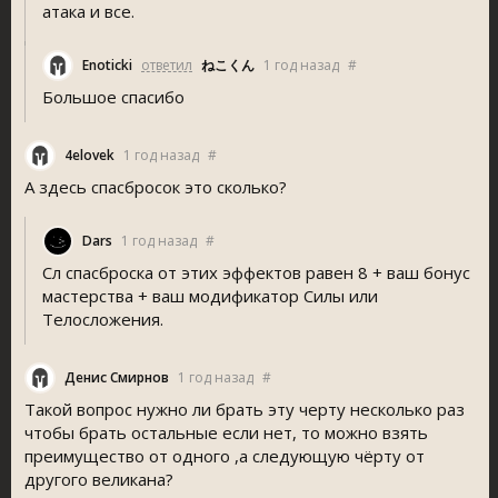
атака и все.
Enoticki
ответил
ねこくん
1 год назад
#
Большое спасибо
4elovek
1 год назад
#
А здесь спасбросок это сколько?
Dar
1 год назад
#
Сл спасброска от этих эффектов равен 8 + ваш бонус
мастерства + ваш модификатор Силы или
Телосложения.
Денис Смирнов
1 год назад
#
Такой вопрос нужно ли брать эту черту несколько раз
чтобы брать остальные если нет, то можно взять
преимущество от одного ,а следующую чёрту от
другого великана?