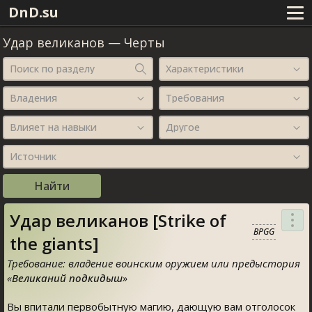
DnD.su
Удар великанов
—
Черты
Поиск по разделу
Характеристики
Владения
Требования
Влияет на навыки
Другое
Источник
Удар великанов [Strike of
BPGG
the giants]
Требование: владение воинским оружием или предыстория
«
Великаний подкидыш
»
Вы впитали первобытную магию, дающую вам отголосок