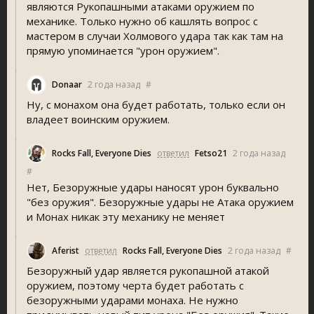
являются Рукопашными атаками оружием по
механике. Только нужно об кашлять вопрос с
мастером в случаи Холмового удара так как там на
прямую упоминается "урон оружием".
Donaar
2 года назад
#
Ну, с монахом она будет работать, только если он
владеет воинским оружием.
Rocks Fall, Everyone Die
ответил
Fetso21
2 года назад
#
Нет, Безоружные удары наносят урон буквально
"без оружия". Безоружные удары не Атака оружием
и Монах никак эту механику не меняет
Aferist
ответил
Rocks Fall, Everyone Die
2 года назад
#
Безоружный удар является рукопашной атакой
оружием, поэтому черта будет работать с
безоружными ударами монаха. Не нужно