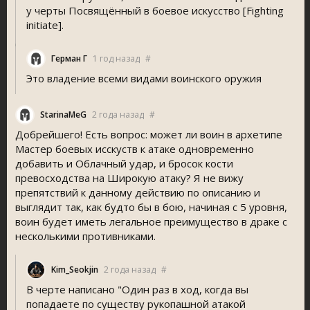
у черты Посвящённый в боевое искусство [Fighting
initiate].
Герман Г
1 год назад
#
Это владение всеми видами воинского оружия
StarinaMeG
2 года назад
#
Добрейшего! Есть вопрос: может ли воин в архетипе
Мастер боевых исскуств к атаке одновременно
добавить и Облачный удар, и бросок кости
превосходства на Широкую атаку? Я не вижу
препятствий к данному действию по описанию и
выглядит так, как будто бы в бою, начиная с 5 уровня,
воин будет иметь легальное преимущество в драке с
несколькими противниками.
Kim_Seokjin
2 года назад
#
В черте написано "Один раз в ход, когда вы
попадаете по существу рукопашной атакой