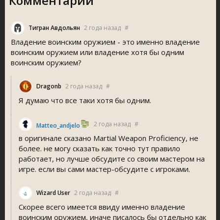
Комментарии
Тигран Авдольян
2 года назад
#
Владение воинским оружием - это именно владение
воинским оружием или владение хотя бы одним
воинским оружием?
Dragonb
2 года назад
#
Я думаю что все таки хотя бы одним.
2 года назад
#
Matteo_andjelo
в оригинале сказано Martial Weapon Proficiency, не
более. не могу сказать как точно тут правило
работает, но лучше обсудите со своим мастером на
игре. если вы сами мастер-обсудите с игроками.
Wizard User
2 года назад
#
Скорее всего имеется ввиду именно владение
воинским оружием, иначе писалось бы отдельно как