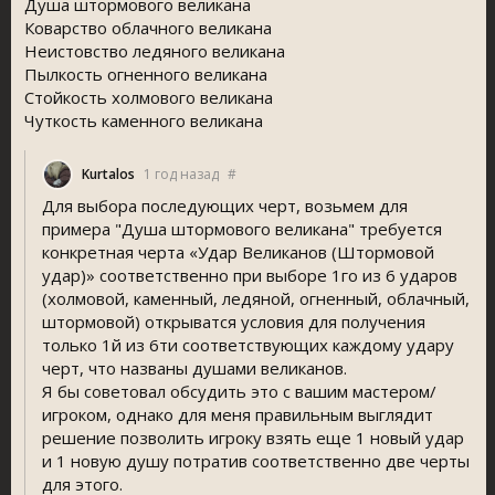
Душа штормового великана
Коварство облачного великана
Неистовство ледяного великана
Пылкость огненного великана
Стойкость холмового великана
Чуткость каменного великана
Kurtalo
1 год назад
#
Для выбора последующих черт, возьмем для
примера "Душа штормового великана" требуется
конкретная черта «Удар Великанов (Штормовой
удар)» соответственно при выборе 1го из 6 ударов
(холмовой, каменный, ледяной, огненный, облачный,
штормовой) открыватся условия для получения
только 1й из 6ти соответствующих каждому удару
черт, что названы душами великанов.
Я бы советовал обсудить это с вашим мастером/
игроком, однако для меня правильным выглядит
решение позволить игроку взять еще 1 новый удар
и 1 новую душу потратив соответственно две черты
для этого.