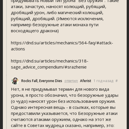
придумывать новый тип урона "Без оружия". Такие
атаки, зачастую, наносят колющий, рубящий,
дробящий урон, либо магический колющий,
рубящий, дробящий. (Имеются исключения,
например безоружные атаки монаха пути
восходящего дракона)
https://dnd.su/articles/mechanics/564-faq/#attack-
action
https://dnd.su/articles/mechanics/318-
age_advice_compendium/#srazhenie
Rocks Fall, Everyone Die
ответил
Aferist
1 год назад
#
Нет, я не придумывал термин для нового вида
урона, я просто обозначил, что безоружные удары
(о чудо) наносят урон без использования оружия.
Однако интересная вещь - в ссылках, которые вы
предоставили указывается, что Безоружные атаки
считаются атаками оружием, однако на этот же
сайте в Советах мудреца сказано, например, это: