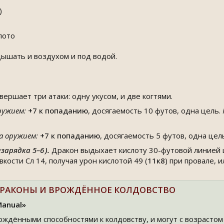
)
лото
ышать и воздухом и под водой.
ершает три атаки: одну укусом, и две когтями.
ружием:
+7
к попаданию
, досягаемость 10 футов, одна цель.
а оружием:
+7
к попаданию
, досягаемость 5 футов, одна цел
зарядка 5–6
).
Дракон выдыхает кислоту 30-футовой линией 
кости Сл 14, получая урон кислотой 49 (
11к8
) при провале, 
РАКОНЫ И ВРОЖДЁННОЕ КОЛДОВСТВО
Manual»
ждёнными способностями к колдовству, и могут с возрастом