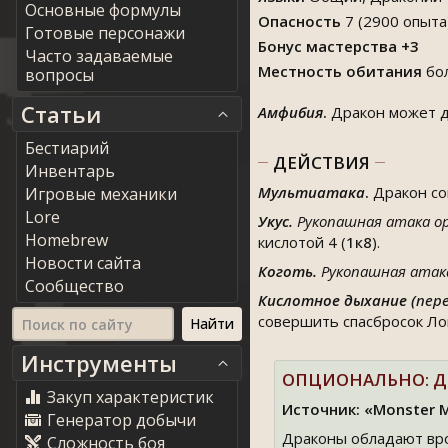
Основные формулы
Опасность
7 (2900 опыта
Готовые персонажи
Бонус мастерства +3
Часто задаваемые
Местность обитания
бо
вопросы
Статьи
Амфибия
.
Дракон может д
Бестиарий
ДЕЙСТВИЯ
Инвентарь
Мультиатака
.
Дракон сов
Игровые механики
Lore
Укус.
Рукопашная атака о
Homebrew
кислотой 4 (
1к8
).
Новости сайта
Коготь.
Рукопашная атак
Сообщество
Кислотное дыхание (
пере
совершить спасбросок Лов
Инструменты
ОПЦИОНАЛЬНО: Д
Закуп характеристик
Источник: «Monster 
Генератор добычи
Драконы обладают вро
Сложность боя