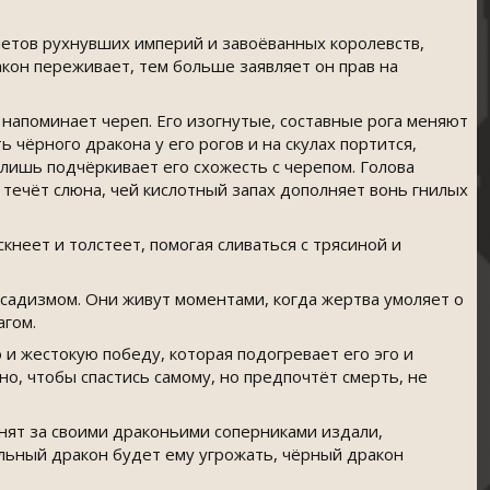
етов рухнувших империй и завоёванных королевств,
кон переживает, тем больше заявляет он прав на
напоминает череп. Его изогнутые, составные рога меняют
ь чёрного дракона у его рогов и на скулах портится,
 лишь подчёркивает его схожесть с черепом. Голова
а течёт слюна, чей кислотный запах дополняет вонь гнилых
кнеет и толстеет, помогая сливаться с трясиной и
садизмом. Они живут моментами, когда жертва умоляет о
агом.
и жестокую победу, которая подогревает его эго и
о, чтобы спастись самому, но предпочтёт смерть, не
нят за своими драконьими соперниками издали,
ильный дракон будет ему угрожать, чёрный дракон