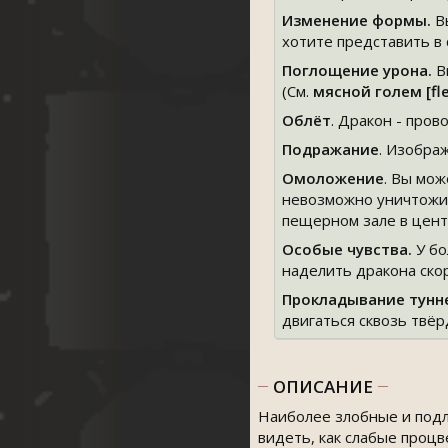
Изменение формы.
В
хотите представить в 
Поглощение урона.
Вы
(См.
мясной голем [fl
Облёт
. Дракон - про
Подражание
. Изобра
Омоложение
. Вы мо
невозможно уничтожить
пещерном зале в центр
Особые чувства.
У бо
наделить дракона ско
Прокладывание тунн
двигаться сквозь твёр
ОПИСАНИЕ
Наиболее злобные и подл
видеть, как слабые процв