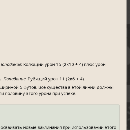
Попадание
: Колющий урон 15 (
2к10 + 4
) плюс урон
ь.
Попадание
: Рубящий урон 11 (
2к6 + 4
).
шириной 5 футов. Все существа в этой линии должны
или половину этого урона при успехе.
 осваивать новые заклинания при использовании этого