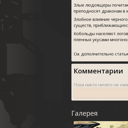
Злые людоящеры почитают
преподносят драконам в к
Злобное влияние чёрного
существ, приближающихся
Кобольды населяют логова
пленных укусами многоно
См. дополнительно статью
Комментарии
Галерея