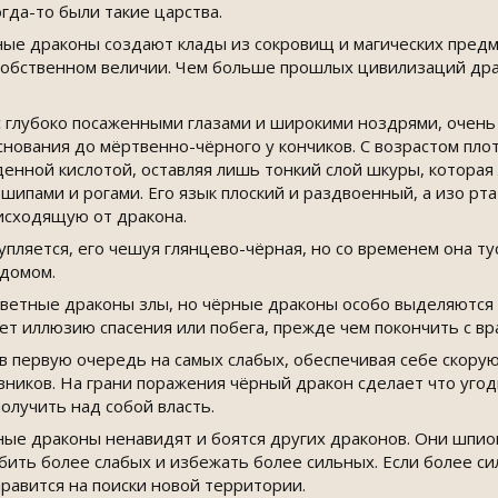
огда-то были такие царства.
ые драконы создают клады из сокровищ и магических предм
собственном величии. Чем больше прошлых цивилизаций дра
с глубоко посаженными глазами и широкими ноздрями, очень 
основания до мёртвенно-чёрного у кончиков. С возрастом плот
енной кислотой, оставляя лишь тонкий слой шкуры, которая
шипами и рогами. Его язык плоский и раздвоенный, а изо рт
 исходящую от дракона.
пляется, его чешуя глянцево-чёрная, но со временем она тус
 домом.
цветные драконы злы, но чёрные драконы особо выделяются 
ет иллюзию спасения или побега, прежде чем покончить с вр
 первую очередь на самых слабых, обеспечивая себе скорую 
ников. На грани поражения чёрный дракон сделает что угодн
олучить над собой власть.
ые драконы ненавидят и боятся других драконов. Они шпио
бить более слабых и избежать более сильных. Если более с
правится на поиски новой территории.