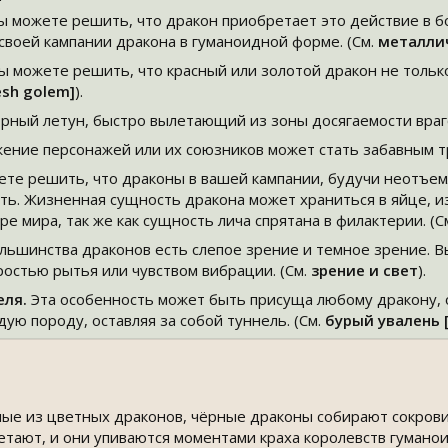
ы можете решить, что дракон приобретает это действие в б
своей кампании дракона в гуманоидной форме. (См.
металли
 можете решить, что красный или золотой дракон не только 
esh golem]
).
ворный летун, быстро вылетающий из зоны досягаемости враго
жение персонажей или их союзников может стать забавным т
жете решить, что драконы в вашей кампании, будучи неотъе
. Жизненная сущность дракона может храниться в яйце, из к
е мира, так же как сущность лича спрятана в филактерии. (С
льшинства драконов есть слепое зрение и темное зрение. В
ростью рытья или чувством вибрации. (См.
зрение и свет
).
еля.
Эта особенность может быть присуща любому дракону,
дую породу, оставляя за собой туннель. (См.
бурый увалень [
ые из цветных драконов, чёрные драконы собирают сокров
етают, и они упиваются моментами краха королевств гуманои