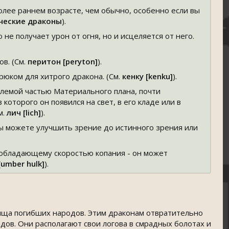
олее раннем возрасте, чем обычно, особенно если вы
ческие драконы
).
не получает урон от огня, но и исцеляется от него.
в. (См.
перитон [peryton]
).
рюком для хитрого дракона. (См.
кенку [kenku]
).
млемой частью Материального плана, почти
оторого он появился на свет, в его кладе или в
м.
лич [lich]
).
ы можете улучшить зрение до истинного зрения или
 обладающему скоростью копания - он может
umber hulk]
).
ища погибших народов. Этим драконам отвратительно
дов. Они располагают свои логова в смрадных болотах и