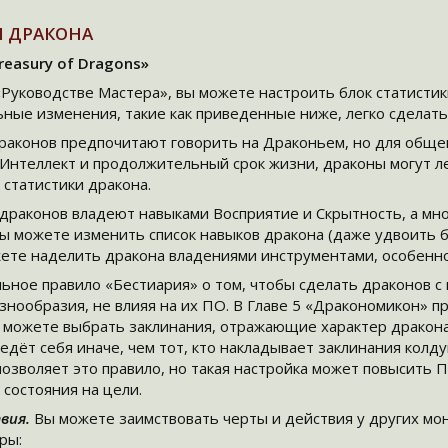
 ДРАКОНА
reasury of Dragons»
«Руководстве Мастера», вы можете настроить блок статисти
ные изменения, такие как приведенные ниже, легко сделать,
драконов предпочитают говорить на Драконьем, но для общ
 Интеллект и продолжительный срок жизни, драконы могут л
 статистики дракона.
 драконов владеют навыками Восприятие и Скрытность, а мн
 вы можете изменить список навыков дракона (даже удвоить 
жете наделить дракона владениями инструментами, особенно
льное правило «Бестиария» о том, чтобы сделать драконов 
знообразия, не влияя на их ПО. В Главе 5 «Дракономикон» п
е можете выбрать заклинания, отражающие характер дракона
едёт себя иначе, чем тот, кто накладывает заклинания колд
позволяет это правило, но такая настройка может повысить 
состояния на цели.
вия.
Вы можете заимствовать черты и действия у других мо
ры: