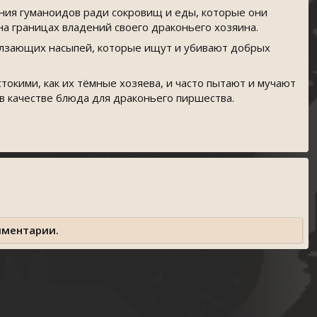
ния гуманоидов ради сокровищ и еды, которые они
на границах владений своего драконьего хозяина.
олзающих насыпей, которые ищут и убивают добрых
токими, как их тёмные хозяева, и часто пытают и мучают
в качестве блюда для драконьего пиршества.
мментарии.