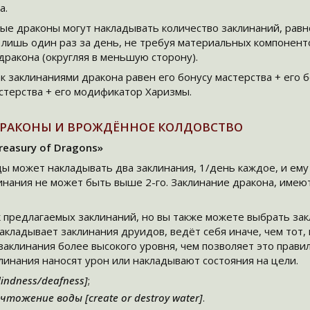
а.
ые драконы могут накладывать количество заклинаний, рав
лишь один раз за день, не требуя материальных компонент
дракона (округляя в меньшую сторону).
к заклинаниями дракона равен его бонусу мастерства + его 
астерства + его модификатор Харизмы.
РАКОНЫ И ВРОЖДЁННОЕ КОЛДОВСТВО
reasury of Dragons»
ды может накладывать два заклинания, 1/день каждое, и ем
нания не может быть выше 2-го. Заклинание дракона, имеют
 предлагаемых заклинаний, но вы также можете выбрать зак
кладывает заклинания друидов, ведёт себя иначе, чем тот, 
заклинания более высокого уровня, чем позволяет это прави
линания наносят урон или накладывают состояния на цели.
indness/deafness]
;
тожение воды [create or destroy water]
.