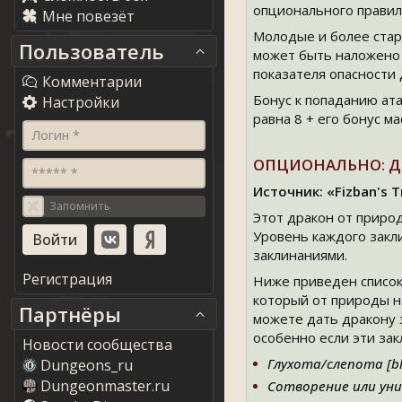
опционального правил
Мне повезёт
Молодые и более стар
Пользователь
может быть наложено 
показателя опасности 
Комментарии
Бонус к попаданию ата
Настройки
равна 8 + его бонус м
Логин *
ОПЦИОНАЛЬНО: Д
***** *
Источник: «Fizban's T
Запомнить
Этот дракон от приро
Уровень каждого закли
заклинаниями.
Регистрация
Ниже приведен список
который от природы на
Партнёры
можете дать дракону 
особенно если эти зак
Новости сообщества
Глухота/слепота [bl
Dungeons_ru
Dungeonmaster.ru
Сотворение или унич