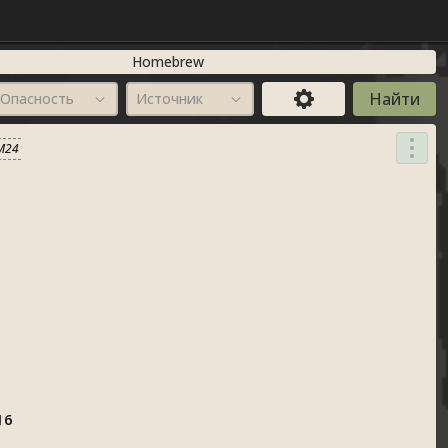
Homebrew
Опасность
Источник
M24
16