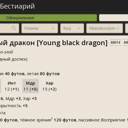
Бестиарий
Официальные
Размер
Вид
Мировоззрение
 дракон [Young black dragon]
MM14
M
о-злой
дный доспех)
вая
40 футов
, летая
80 футов
Инт
Мдр
Хар
12 (
+1
)
11 (
+0
)
15 (
+2
)
+6
, Мдр
+3
, Хар
+5
крытность
+5
ота
?
0 футов
, тёмное зрение
120 футов
, пассивное Восприятие