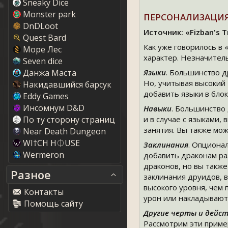
Sneaky Dice
Monster park
ПЕРСОНАЛИЗАЦИЯ
DnDLoot
Источник: «Fizban's T
Quest Bard
Как уже говорилось в 
Море Лес
характер. Незначитель
Seven dice
Данжа Маста
Языки
. Большинство 
Но, учитывая высокий
Накидавшийся барсук
добавить языки в блок
Eddy Game
Инсомнум D&D
Навыки
. Большинство
По ту сторону страниц
и в случае с языками,
занятия. Вы также мо
Near Death Dungeon
WI†CH H⏀USE
Заклинания
. Опциона
Wermeron
добавить драконам ра
драконов, но вы такж
Разное
заклинания друидов, в
высокого уровня, чем 
Контакты
урон или накладывают 
Помощь сайту
Другие черты и дейст
Рассмотрим эти приме