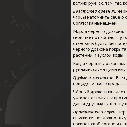
ветхих руинах, там, где к
Богатства древних.
Чёрн
чтобы напомнить себе о 
богатства нынешней.
Морда чёрного дракона, 
свой цвет от костного у 
становясь будто бы проед
чёрного дракона покрыта 
растений и тухлой воды,
Когда чёрный дракон вылу
руинами, служащими ему
Грубые и жестокие.
Все 
пощаде, и часто предлага
Чёрный дракон нападает в
ужасает остальных против
давая другому существу п
Противники и слуги.
Чёрн
выискивая возможность у
покинет своё логово и от