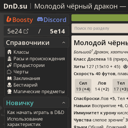
DnD.su
Молодой чёрный дракон
—
Boosty
Discord
Поиск по разделу
5e24
/
5e14
Молодой чёрный
Справочники
?
Классы
Большой
Дракон, хаотичн
Расы и происхождения
Класс Доспеха
18 (приро
Предыстории
Хиты
127
(
15
к
10
+
45
)
Черты
Скорость
40 футов
, пла
Заклинания
Сил
Лов
Тел
Бестиарий
19 (
+4
)
14 (
+2
)
17 (
+3
)
Магические предметы
Спасброски
Лов
+5
, Тел
Новичку
Навыки
Восприятие
+6
,
С
Как начать играть в D&D
Иммунитет к урону
кисл
Использование
?
Чувства
слепое зрение
3
характеристик
Языки
Общий, Драконий