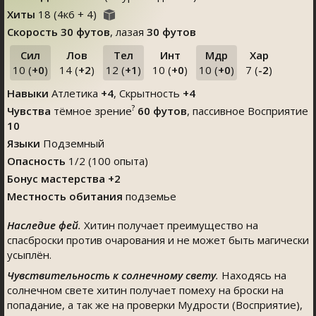
Хиты
18
(
4
к
6
+
4
)
Скорость
30 футов
, лазая
30 футов
Сил
Лов
Тел
Инт
Мдр
Хар
10 (
+0
)
14 (
+2
)
12 (
+1
)
10 (
+0
)
10 (
+0
)
7 (
-2
)
Навыки
Атлетика
+4
,
Скрытность
+4
?
Чувства
тёмное зрение
60 футов
, пассивное Восприятие
10
Языки
Подземный
Опасность
1/2 (100 опыта)
Бонус мастерства +2
Местность обитания
подземье
Наследие фей
.
Хитин получает преимущество на
спасброски против очарования и не может быть магически
усыплён.
Чувствительность к солнечному свету
.
Находясь на
солнечном свете хитин получает помеху на броски на
попадание, а так же на проверки Мудрости (Восприятие),