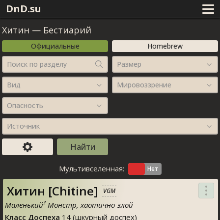
DnD.su
Хитин
—
Бестиарий
Официальные
Homebrew
Поиск по разделу
Размер
Вид
Мировоззрение
Опасность
Источник
Мультивселенная:
Хитин [Chitine]
VGM
?
Маленький
Монстр, хаотично-злой
Класс Доспеха
14 (шкурный доспех)