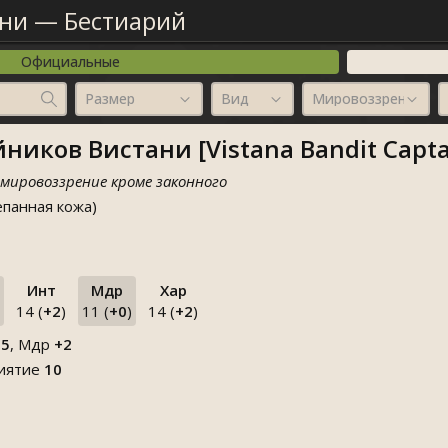
ани
—
Бестиарий
Официальные
Размер
Вид
Мировоззрение
ников Вистани [Vistana Bandit Capta
 мировоззрение кроме законного
епанная кожа)
Инт
Мдр
Хар
14 (
+2
)
11 (
+0
)
14 (
+2
)
+5
, Мдр
+2
риятие
10