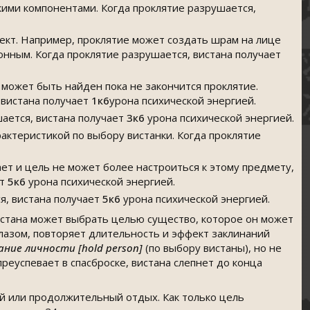
кими компонентами. Когда проклятие разрушается,
ект. Например, проклятие может создать шрам на лице
нным. Когда проклятие разрушается, вистана получает
 может быть найден пока не закончится проклятие.
 вистана получает
1к6
урона психической энергией.
шается, вистана получает
3к6
урона психической энергией.
рактеристикой по выбору вистанки. Когда проклятие
ет и цель не может более настроиться к этому предмету,
ет
5к6
урона психической энергией.
я, вистана получает
5к6
урона психической энергией.
стана может выбрать целью существо, которое он может
глазом, повторяет длительность и эффект заклинаний
ние личности [hold person]
(по выбору вистаны), но не
преуспевает в спасброске, вистана слепнет до конца
ий или продолжительный отдых. Как только цель