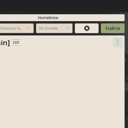
Homebrew
Опасность
Источник
in]
COS