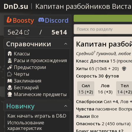
DnD.su
Капитан разбойников Вист
Boosty
Discord
Поиск по разделу
5e24
/
5e14
Капитан разбой
Справочники
?
Классы
Средний
Гуманоид, любое
Расы и происхождения
Класс Доспеха
15 (прокл
Предыстории
Хиты
65
(
10
к
8
+
20
)
Черты
Скорость
30 футов
Заклинания
Сил
Лов
Тел
Бестиарий
15 (
+2
)
16 (
+3
)
14 (
+2
)
Магические предметы
Спасброски
Сил
+4
, Лов
Новичку
Чувства
пассивное Восп
Как начать играть в D&D
Языки
Все
Использование
Опасность
2 (450 опыта)
характеристик
Бонус мастерства +2