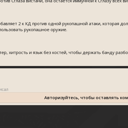
отив Сглаза вистани, она остаётся иммунной к Сглазу всех ви
обавляет 2 к КД против одной рукопашной атаки, которая до
пользовать рукопашное оружие.
ер, хитрость и язык без костей, чтобы держать банду разб
Авторизуйтесь, чтобы оставлять ко