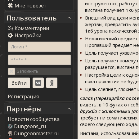
инструментах, работу с
Мне повезёт
вистана получает
1к6
ур
Пользователь
Внешний вид цели меня
жертвы, превратить зу
Комментарии
1к6
урона психической 
Настройки
Немагический предмет (
Пропавший предмет не 
Логин *
Цель получает уязвимос
***** *
Цель получает помеху н
разрушается, вистана 
Запомнить
Настройка цели к одном
пока проклятие не буд
Цель слепнет, глохнет
Регистрация
Сглаз (Перезарядка пос
видеть, в 10 футах от се
Партнёры
дружба с животными [anim
требует ни соматических,
Новости сообщества
своего следующего хода.
Dungeons_ru
Dungeonmaster.ru
Вистана, использовавший