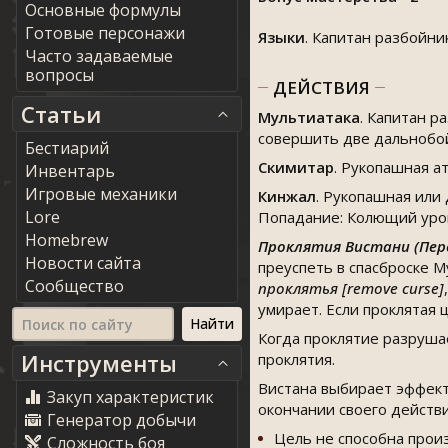
Основные формулы
Готовые персонажи
Языки
. Капитан разбойни
Часто задаваемые
вопросы
ДЕЙСТВИЯ
Статьи
Мультиатака
. Капитан р
совершить две дальнобой
Бестиарий
Скимитар
. Рукопашная а
Инвентарь
Игровые механики
Кинжал
. Рукопашная или
Lore
Попадание: Колющий урон
Homebrew
Проклятия Вистани (Пер
Новости сайта
преуспеть в спасброске М
Сообщество
проклятья [remove curse]
,
умирает. Если проклятая
Когда проклятие разрушае
Инструменты
проклятия.
Вистана выбирает эффект
Закуп характеристик
окончании своего действи
Генератор добычи
Цель не способна прои
Сложность боя