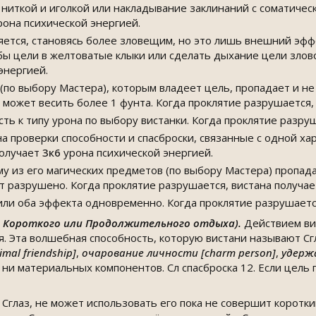
 ниткой и иголкой или накладывание заклинаний с соматичес
она психической энергией.
ется, становясь более зловещим, но это лишь внешний эфф
бы цели в желтоватые клыки или сделать дыхание цели злово
энергией.
по выбору Мастера), которым владеет цель, пропадает и не
может весить более 1 фунта. Когда проклятие разрушается,
ть к типу урона по выбору вистанки. Когда проклятие разру
а проверки способности и спасброски, связанные с одной ха
получает
3к6
урона психической энергией.
у из его магических предметов (по выбору Мастера) пропада
ет разрушено. Когда проклятие разрушается, вистана получа
 или оба эффекта одновременно. Когда проклятие разрушаетс
ле Короткого или Продолжительного отдыха).
Действием ви
бя. Эта волшебная способность, которую вистани называют С
al friendship]
,
очарование личности [charm person]
,
удержа
 ни материальных компонентов. Сл спасброска 12. Если цель 
 Сглаз, не может использовать его пока не совершит коротк