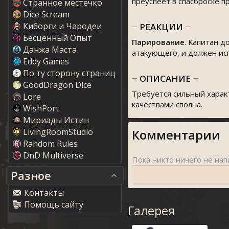
преуспеет в спасброске пр
Странное местечко
Dice Scream
Киборги и Чародеи
РЕАКЦИИ
Бесценный Опыт
Парирование
. Капитан д
Данжа Маста
атакующего, и должен ис
Eddy Game
По ту сторону страниц
ОПИСАНИЕ
GoodDragon Dice
Требуется сильный характ
Lore
качествами сполна.
WishPort
Мириады Истин
LivingRoomStudio
Комментарии
Random Rule
DnD Multiverse
Разное
Контакты
Помощь сайту
Галерея