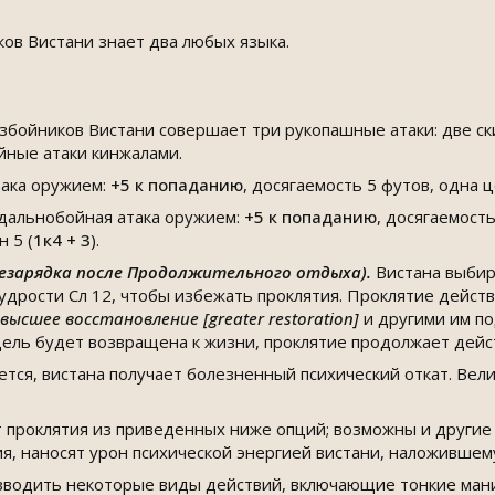
ков Вистани знает два любых языка.
азбойников Вистани совершает три рукопашные атаки: две ск
ные атаки кинжалами.
така оружием:
+5
к попаданию
, досягаемость 5 футов, одна 
 дальнобойная атака оружием:
+5
к попаданию
, досягаемост
 5 (
1к4 + 3
).
езарядка после Продолжительного отдыха).
Вистана выбир
удрости Сл 12, чтобы избежать проклятия. Проклятие действ
высшее восстановление [greater restoration]
и другими им по
 цель будет возвращена к жизни, проклятие продолжает дейс
тся, вистана получает болезненный психический откат. Вел
 проклятия из приведенных ниже опций; возможны и другие 
я, наносят урон психической энергией вистани, наложившему
зводить некоторые виды действий, включающие тонкие манип