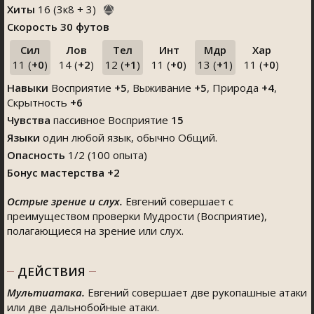
Хиты
16
(
3
к
8
+
3
)
Скорость
30 футов
Сил
Лов
Тел
Инт
Мдр
Хар
11 (
+0
)
14 (
+2
)
12 (
+1
)
11 (
+0
)
13 (
+1
)
11 (
+0
)
Навыки
Восприятие
+5
,
Выживание
+5
,
Природа
+4
,
Скрытность
+6
Чувства
пассивное Восприятие
15
Языки
один любой язык, обычно Общий.
Опасность
1/2 (100 опыта)
Бонус мастерства +2
Острые зрение и слух.
Евгений совершает с
преимуществом проверки Мудрости (Восприятие),
полагающиеся на зрение или слух.
ДЕЙСТВИЯ
Мультиатака.
Евгений совершает две рукопашные атаки
или две дальнобойные атаки.