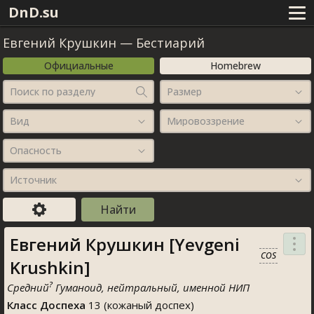
DnD.su
Евгений Крушкин
—
Бестиарий
Официальные
Homebrew
Поиск по разделу
Размер
Вид
Мировоззрение
Опасность
Источник
Евгений Крушкин [Yevgeni
COS
Krushkin]
?
Средний
Гуманоид, нейтральный, именной НИП
Класс Доспеха
13 (кожаный доспех)