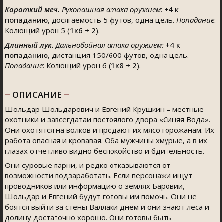
Короткий меч.
Рукопашная атака оружием
:
+4
к
попаданию
, досягаемость 5 футов, одна цель.
Попадание
:
Колющий урон 5 (
1к6 + 2
).
Длинный лук.
Дальнобойная атака оружием:
+4
к
попаданию
, дистанция 150/600 футов, одна цель.
Попадание
: Колющий урон 6 (
1к8 + 2
).
ОПИСАНИЕ
Шольдар Шольдарович и Евгений Крушкин – местные
охотники и завсегдатаи постоялого двора «Синяя Вода».
Они охотятся на волков и продают их мясо горожанам. Их
работа опасная и кровавая. Оба мужчины хмурые, а в их
глазах отчетливо видно беспокойство и бдительность.
Они суровые парни, и редко отказываются от
возможности подзаработать. Если персонажи ищут
проводников или информацию о землях Баровии,
Шольдар и Евгений будут готовы им помочь. Они не
боятся выйти за стены Валлаки днём и они знают леса и
долину достаточно хорошо. Они готовы быть