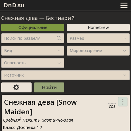
DnD.su
Снежная дева
—
Бестиарий
Официальные
Homebrew
Поиск по разделу
Размер
Вид
Мировоззрение
Опасность
Источник
Снежная дева [Snow
COS
Maiden]
?
Средняя
Нежить, хаотично-злая
Класс Доспеха
12