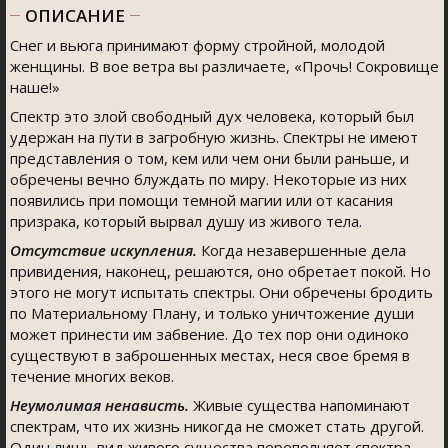
ОПИСАНИЕ
Снег и вьюга принимают форму стройной, молодой
женщины. В вое ветра вы различаете, «Прочь! Сокровище
наше!»
Спектр это злой свободный дух человека, который был
удержан на пути в загробную жизнь. Спектры не имеют
представления о том, кем или чем они были раньше, и
обречены вечно блуждать по миру. Некоторые из них
появились при помощи темной магии или от касания
призрака, который вырвал душу из живого тела.
Отсутствие искупления.
Когда незавершенные дела
привидения, наконец, решаются, оно обретает покой. Но
этого не могут испытать спектры. Они обречены бродить
по Материальному Плану, и только уничтожение души
может принести им забвение. До тех пор они одиноко
существуют в заброшенных местах, неся свое бремя в
течение многих веков.
Неумолимая ненависть.
Живые существа напоминают
спектрам, что их жизнь никогда не сможет стать другой.
Один лишь вид живого существа переполняет спектра