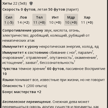
Хиты
22
(
5
к
8
)
Скорость
0 футов
, летая
50 футов
(парит)
Сил
Лов
Тел
Инт
Мдр
Хар
1 (
-5
)
14 (
+2
)
11 (
+0
)
10 (
+0
)
10 (
+0
)
11 (
+0
)
Сопротивление урону
звук, кислота, огонь,
электричество; дробящий, колющий, рубящий от
немагических атак
Иммунитет к урону
некротическая энергия, холод, яд
?
?
Иммунитет к состоянию
сбивание с ног
, паралич
,
?
?
?
?
очарование
, отравление
, опутанность
, окаменение
,
?
?
?
истощение
, захват
, бессознательность
?
Чувства
тёмное зрение
60 футов
, пассивное Восприятие
10
Языки
понимает все, известные при жизни, но не говорит
Опасность
1 (200 опыта)
Бонус мастерства +2
Бестелесное перемещение.
Снежная дева может
перемещаться сквозь других существ и предметы, как