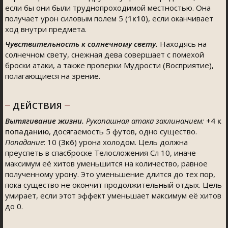
если бы они были труднопроходимой местностью. Она
получает урон силовым полем 5 (
1к10
), если оканчивает
ход внутри предмета.
Чувствительность к солнечному свету.
Находясь на
солнечном свету, снежная дева совершает с помехой
броски атаки, а также проверки Мудрости (Восприятие),
полагающиеся на зрение.
ДЕЙСТВИЯ
Вытягивание жизни.
Рукопашная атака заклинанием:
+4
к
попаданию
, досягаемость 5 футов, одно существо.
Попадание
: 10 (
3к6
) урона холодом. Цель должна
преуспеть в спасброске Телосложения Сл 10, иначе
максимум её хитов уменьшится на количество, равное
полученному урону. Это уменьшение длится до тех пор,
пока существо не окончит продолжительный отдых. Цель
умирает, если этот эффект уменьшает максимум её хитов
до 0.