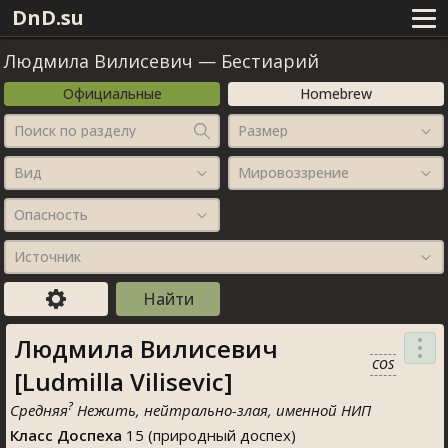
DnD.su
Людмила Вилисевич
—
Бестиарий
Официальные
Homebrew
Поиск по разделу
Размер
Вид
Мировоззрение
Опасность
Источник
Людмила Вилисевич
COS
[Ludmilla Vilisevic]
?
Средняя
Нежить, нейтрально-злая, именной НИП
Класс Доспеха
15 (природный доспех)