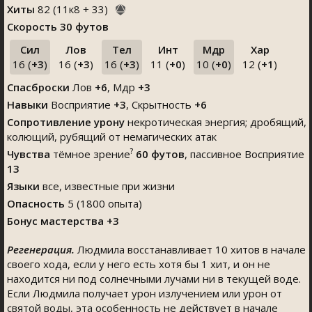
Хиты
82
(
11
к
8
+
33
)
Скорость
30 футов
Сил
Лов
Тел
Инт
Мдр
Хар
16 (
+3
)
16 (
+3
)
16 (
+3
)
11 (
+0
)
10 (
+0
)
12 (
+1
)
Спасброски
Лов
+6
, Мдр
+3
Навыки
Восприятие
+3
,
Скрытность
+6
Сопротивление урону
некротическая энергия; дробящий,
колющий, рубящий от немагических атак
?
Чувства
тёмное зрение
60 футов
, пассивное Восприятие
13
Языки
все, известные при жизни
Опасность
5 (1800 опыта)
Бонус мастерства +3
Регенерация.
Людмила восстанавливает 10 хитов в начале
своего хода, если у него есть хотя бы 1 хит, и он не
находится ни под солнечными лучами ни в текущей воде.
Если Людмила получает урон излучением или урон от
святой воды, эта особенность не действует в начале