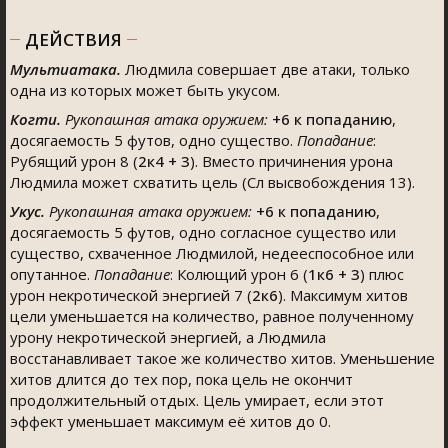
ДЕЙСТВИЯ
Мультиатака.
Людмила совершает две атаки, только
одна из которых может быть укусом.
Когти.
Рукопашная атака оружием:
+6
к попаданию
,
досягаемость 5 футов, одно существо.
Попадание
:
Рубящий урон 8 (
2к4 + 3
). Вместо причинения урона
Людмила может схватить цель (Сл высвобождения 13).
Укус.
Рукопашная атака оружием:
+6
к попаданию
,
досягаемость 5 футов, одно согласное существо или
существо, схваченное Людмилой, недееспособное или
опутанное.
Попадание
: Колющий урон 6 (
1к6 + 3
) плюс
урон некротической энергией 7 (
2к6
). Максимум хитов
цели уменьшается на количество, равное полученному
урону некротической энергией, а Людмила
восстанавливает такое же количество хитов. Уменьшение
хитов длится до тех пор, пока цель не окончит
продолжительный отдых. Цель умирает, если этот
эффект уменьшает максимум её хитов до 0.