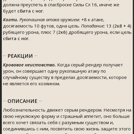
должна преуспеть в спасброске Силы Сл 16, иначе же
будет
сбита с ног
.
Когти.
Рукопашная атака оружием:
+8 к атаке,
досягаемость 10 футов, одна цель.
Попадание:
13 (
2к8 + 4
)
рубящего урона, плюс 7 (
2к6
) дробящего урона, если цель
сбита с ног
.
РЕАКЦИИ
Кровавое неистовство.
Когда серый рендер получает
урон, он совершает одну рукопашную атаку по
случайному существу в пределах досягаемости, которое
не является его хозяином.
ОПИСАНИЕ
Любознательность движет серым рендером. Несмотря на
свою неуклюжую форму и страшный аппетит, оно больше
всего хочет связать себя с разумным существом и,
соединившись с ним, посвятить свою жизнь защите этого