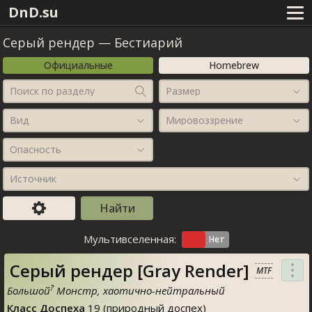
DnD.su
Серый рендер
—
Бестиарий
Официальные
Homebrew
Поиск по разделу
Размер
Вид
Мировоззрение
Опасность
Источник
Мультивселенная:
Серый рендер [Gray Render]
MTF
?
Большой
Монстр, хаотично-нейтральный
Класс Доспеха
19 (природный доспех)