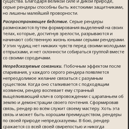
существа. Благодаря великой силе и дикой природе,
серые рендеры способны быть жестокими защитниками,
но лишены малейшей проворности.
Распространяющее бедствие.
Серые рендеры
размножаются путём формирования выделений на своих
телах, которые, достигнув зрелости, разрываются и
начинают собственную жизнь юными серыми рендерами.
У этих чудищ нет никаких чувств перед своими молодыми
отпрысками, и нет склонности собираться группой вместе
со своими сородичами.
Непредсказуемые союзники.
Побочным эффектом после
спаривания, у каждого серого рендера появляется
непреодолимое желание связаться с разумным
существом. Когда оно сталкивается с подходящим
хозяином, рендер воспевает ему странный
выщёлкивающий клич в сопровождении с царапаньем об
землю и демонстрации своего почтения. Сформировав
связь, рендер во всём служит своему мастеру. Хоть эта
связь и может быть хорошим преимуществом, рендеры
по своей природе непредсказуемы. В бою, рендер
сражается со всей своей свирепостью и никогда