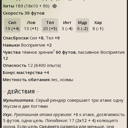
Хиты
189
(
18
к
10
+
90
)
Скорость
30 футов
Сил
Лов
Тел
Инт
Мдр
Хар
19 (
+4
)
13 (
+1
)
20 (
+5
)
3 (
-4
)
6 (
-2
)
8 (
-1
)
Спасброски
Сил
+8
, Тел
+9
Навыки
Восприятие
+2
?
Чувства
тёмное зрение
60 футов
, пассивное Восприятие
12
Опасность
12 (8400 опыта)
Бонус мастерства +4
Местность обитания
лес, холмы
ДЕЙСТВИЯ
Мультиатака.
Серый рендер совершает три атаки: одну
Укусом и две Когтями.
Укус.
Рукопашная атака оружием:
+8 к атаке, досягаемость
5 футов, одна цель.
Попадание:
17 (
2к12 + 4
) колющего
урона. Если цель
Среднего
размера или меньше, она