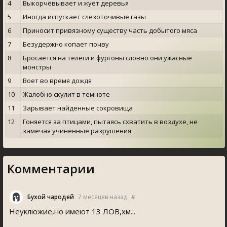
4
Выкорчёвывает и жуёт деревья
5
Иногда испускает слезоточивые газы
6
Приносит привязному существу часть добытого мяса
7
Безудержно копает почву
8
Бросается на телеги и фургоны словно они ужасные
монстры
9
Воет во время дождя
10
Жалобно скулит в темноте
11
Зарывает найденные сокровища
12
Гоняется за птицами, пытаясь схватить в воздухе, не
замечая учинённые разрушения
Комментарии
Бухой чародей
7 месяцев назад
#
Неуклюжие,но имеют 13 ЛОВ,хм...