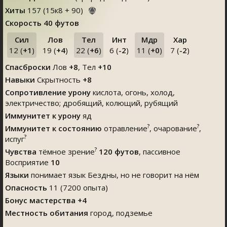
Хиты
157
(
15
к
8
+
90
)
Скорость
40 футов
Сил
Лов
Тел
Инт
Мдр
Хар
12 (
+1
)
19 (
+4
)
22 (
+6
)
6 (
-2
)
11 (
+0
)
7 (
-2
)
Спасброски
Лов
+8
, Тел
+10
Навыки
Скрытность
+8
Сопротивление урону
кислота, огонь, холод,
электричество; дробящий, колющий, рубящий
Иммунитет к урону
яд
?
?
Иммунитет к состоянию
отравление
, очарование
,
?
испуг
?
Чувства
тёмное зрение
120 футов
, пассивное
Восприятие
10
Языки
понимает язык Бездны, но не говорит на нём
Опасность
11 (7200 опыта)
Бонус мастерства +4
Местность обитания
город, подземье