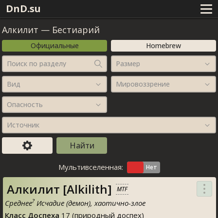
DnD.su
Алкилит
—
Бестиарий
Официальные
Homebrew
Поиск по разделу
Размер
Вид
Мировоззрение
Опасность
Источник
Мультивселенная:
Алкилит [Alkilith]
MTF
?
Среднее
Исчадие (демон), хаотично-злое
Класс Доспеха
17 (природный доспех)