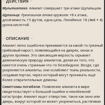
ДЕЙСТВИЯ
Мультиатака
. Алкилит совершает три атаки Щупальцем.
Щупальце
.
Рукопашная атака оружием
: +8 к атаке,
досягаемость 15 футов, одна цель.
Попадание
: 18 (
4к6 + 4
)
урона кислотой.
ОПИСАНИЕ
Алкилит легко ошибочно принимается за какой-то грязный
грибковый нарост, появляющийся на дверях, окнах и
других проёмах. Это свисающая мерзость скрывает
демоническую природу алкилитов, делая из того, что
кажется очень странным что-то безобидное. Везде, где
укореняются алкилиты, они ослабляют ткань реальности,
создавая портал, через который могут проникать ещё
более отвратительные демоны.
Симптомы погибели.
Появление алкилита в мире
свидетельствует о большой ошибке и неизбежной
катастрофе. Алкилит ищет отверстие, такое как окно или
дверь, вокруг которой он может укорениться, растягивая