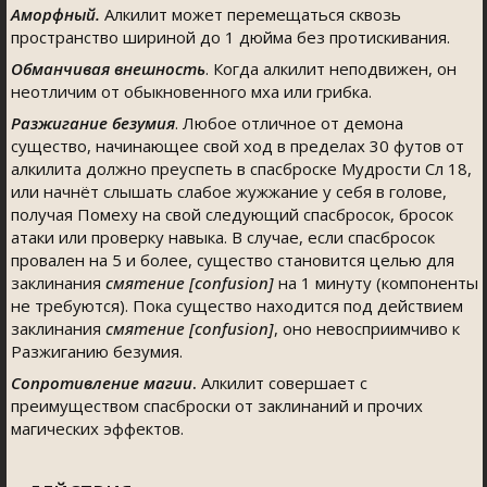
Аморфный.
Алкилит может перемещаться сквозь
пространство шириной до 1 дюйма без протискивания.
Обманчивая внешность
. Когда алкилит неподвижен, он
неотличим от обыкновенного мха или грибка.
Разжигание безумия
. Любое отличное от демона
существо, начинающее свой ход в пределах 30 футов от
алкилита должно преуспеть в спасброске Мудрости Сл 18,
или начнёт слышать слабое жужжание у себя в голове,
получая Помеху на свой следующий спасбросок, бросок
атаки или проверку навыка. В случае, если спасбросок
провален на 5 и более, существо становится целью для
заклинания
смятение [confusion]
на 1 минуту (компоненты
не требуются). Пока существо находится под действием
заклинания
смятение [confusion]
, оно невосприимчиво к
Разжиганию безумия.
Сопротивление магии
.
Алкилит совершает с
преимуществом спасброски от заклинаний и прочих
магических эффектов.