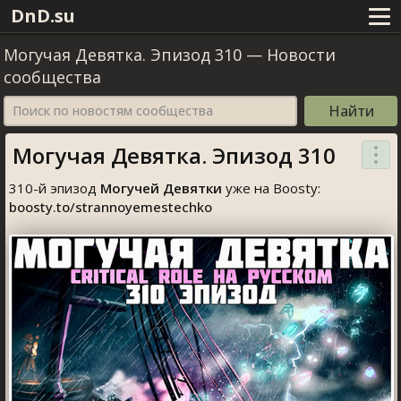
DnD.su
Могучая Девятка. Эпизод 310
—
Новости
сообщества
Поиск по новостям сообщества
Могучая Девятка. Эпизод 310
310-й эпизод
Могучей Девятки
уже на Boosty:
boosty.to/strannoyemestechko