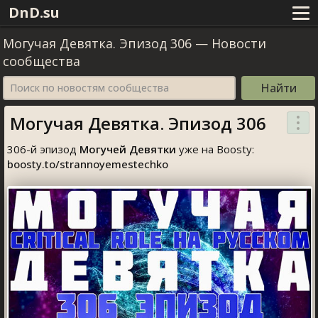
DnD.su
Могучая Девятка. Эпизод 306
—
Новости
сообщества
Поиск по новостям сообщества
Могучая Девятка. Эпизод 306
306-й эпизод
Могучей Девятки
уже на Boosty:
boosty.to/strannoyemestechko