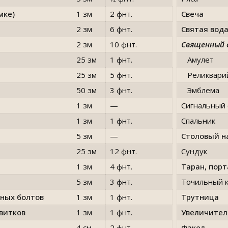
мке)
1 зм
2 фнт.
Свеча
2 зм
6 фнт.
Святая вода
2 зм
10 фнт.
Священный 
25 зм
1 фнт.
Амулет
25 зм
5 фнт.
Реликвари
50 зм
3 фнт.
Эмблема
1 зм
—
Сигнальный 
1 зм
1 фнт.
Спальник
5 зм
—
Столовый н
25 зм
12 фнт.
Сундук
1 зм
4 фнт.
Таран, пор
5 зм
3 фнт.
Точильный 
ных болтов
1 зм
1 фнт.
Трутница
свитков
1 зм
1 фнт.
Увеличител
4 см
2 фнт.
Факел