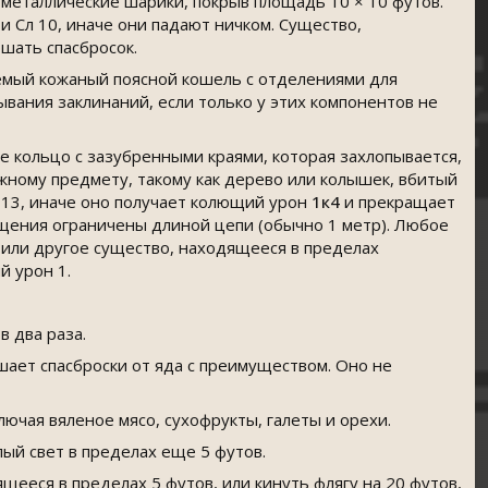
металлические шарики, покрыв площадь 10 × 10 футов.
 Сл 10, иначе они падают ничком. Существо,
шать спасбросок.
мый кожаный поясной кошель с отделениями для
вания заклинаний, если только у этих компонентов не
е кольцо с зазубренными краями, которая захлопывается,
ижному предмету, такому как дерево или колышек, вбитый
л 13, иначе оно получает колющий урон
1к4
и прекращает
ещения ограничены длиной цепи (обычно 1 метр). Любое
 или другое существо, находящееся в пределах
й урон 1.
 два раза.
шает спасброски от яда с преимуществом. Оно не
чая вяленое мясо, сухофрукты, галеты и орехи.
лый свет в пределах еще 5 футов.
еся в пределах 5 футов, или кинуть флягу на 20 футов,