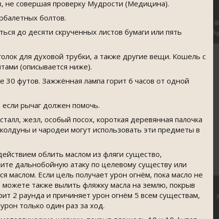
в, не совершая проверку Мудрости (Медицина).
рбалетных болтов.
ься до десяти скрученных листов бумаги или пять
олок для духовой трубки, а также другие вещи. Кошель с
тами (описывается ниже).
е 30 футов. Зажжённая лампа горит 6 часов от одной
 если рычаг должен помочь.
талл, жезл, особый посох, короткая деревянная палочка
колдуны и чародеи могут использовать эти предметы в
 действием облить маслом из фляги существо,
ршите дальнобойную атаку по целевому существу или
 маслом. Если цель получает урон огнём, пока масло не
ы можете также вылить фляжку масла на землю, покрыв
орит 2 раунда и причиняет урон огнём 5 всем существам,
урон только один раз за ход.