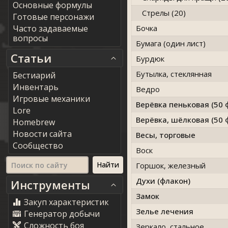
Основные формулы
Стрелы (20)
Готовые персонажи
Часто задаваемые
Бочка
вопросы
Бумага (один лист)
Статьи
Бурдюк
Бутылка, стеклянная
Бестиарий
Инвентарь
Ведро
Игровые механики
Верёвка пеньковая (50 
Lore
Верёвка, шёлковая (50 
Homebrew
Новости сайта
Весы, торговые
Сообщество
Воск
Горшок, железный
Духи (флакон)
Инструменты
Замок
Закуп характеристик
Зелье лечения
Генератор добычи
Сложность боя
Зеркало, стальное