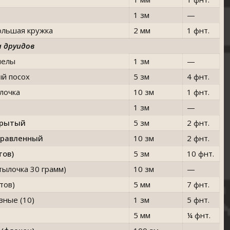
1 зм
—
ольшая кружка
2 мм
1 фнт.
а друидов
мелы
1 зм
—
й посох
5 зм
4 фнт.
лочка
10 зм
1 фнт.
1 зм
—
крытый
5 зм
2 фнт.
правленный
10 зм
2 фнт.
тов)
5 зм
10 фнт.
тылочка 30 грамм)
10 зм
—
тов)
5 мм
7 фнт.
зные (10)
1 зм
5 фнт.
5 мм
¼ фнт.