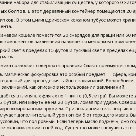
вание набора для стабилизации существа, у которого 0 хито
ных болтов.
В этот деревянный контейнер помещаются 20 а
витков.
В этом цилиндрическом кожаном тубусе может хранит
ента.
каневом кошеле поместится 20 снарядов для пращи или 50 иг
я компонентов заклинаний называется мешочком с компонен
ркий свет в пределах 15 футов и тусклый свет в пределах ещ
) масла.
мика позволяет совершать проверки Силы с преимуществом,
а.
Магическая фокусировка это особый предмет — сфера, крис
озданный для проведения тайных заклинаний. Волшебники, 
 заклинаний, как описано в
использовании заклинаний
.
аётся в глиняных флягах по 1 пинте (0,5 литра). Вы можете
 футов, или кинуть её на 20 футов, ломая при ударе. Сове
импровизированным оружием. При попадании цель покрывается
получает дополнительный урон огнём 5 от горящего масла. В
 условии, что пол ровный. Если теперь масло поджечь, оно г
ли оканчивающим в ней ход. Существо может получить этот 