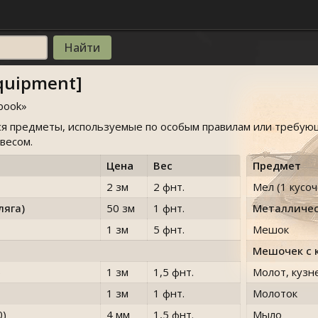
quipment]
book
»
ся предметы, используемые по особым правилам или требую
весом.
Цена
Вес
Предмет
2 зм
2 фнт.
Мел (1 кусоч
ляга)
50 зм
1 фнт.
Металличес
1 зм
5 фнт.
Мешок
Мешочек с 
)
1 зм
1,5 фнт.
Молот, кузн
1 зм
1 фнт.
Молоток
0)
4 мм
1,5 фнт.
Мыло