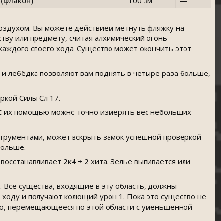
 (флакон)
100 зм
—
 воздухом. Вы можете действием метнуть фляжку на
ству или предмету, считая алхимический огонь
каждого своего хода. Существо может окончить этот
 и лебёдка позволяют вам поднять в четыре раза больше,
ркой Силы Сл 17.
. С их помощью можно точно измерять вес небольших
струментами, может вскрыть замок успешной проверкой
больше.
 восстанавливает
2к4 + 2
хита. Зелье выпивается или
. Все существа, входящие в эту область, должны
м ходу и получают колющий урон 1. Пока это существо не
тво, перемещающееся по этой области с уменьшенной