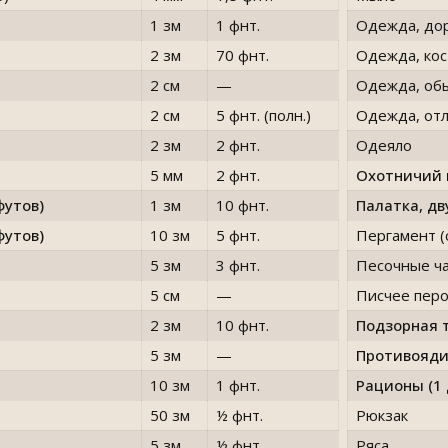
1 зм
1 фнт.
Одежда, до
2 зм
70 фнт.
Одежда, ко
2 см
—
Одежда, об
2 см
5 фнт.
(полн.)
Одежда, от
2 зм
2 фнт.
Одеяло
5 мм
2 фнт.
Охотничий 
футов)
1 зм
10 фнт.
Палатка, д
футов)
10 зм
5 фнт.
Пергамент (
5 зм
3 фнт.
Песочные ч
5 см
—
Писчее пер
2 зм
10 фнт.
Подзорная 
5 зм
—
Противояди
10 зм
1 фнт.
Рационы (1 
50 зм
½ фнт.
Рюкзак
5 зм
½ фнт.
Ряса