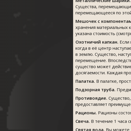
Металлические шарики.
Существа, перемещающиес
перемещающееся по этой 
Мешочек с компонентам
хранения материальных к
указана стоимость (смотр
Охотничий капкан.
Если 
когда в её центр наступа
в землю. Существо, насту
перемещение. Впоследств
существо может действие
досягаемости. Каждая пр
Палатка.
В палатке, прос
Подзорная труба.
Предме
Противоядие.
Существо, 
предоставляет преимущес
Рационы.
Рационы состоя
Свеча.
В течение 1 часа с
Святая вода.
Вы можете д