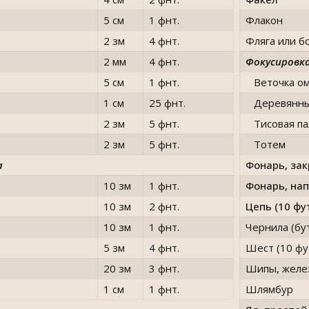
5 см
1 фнт.
Флакон
2 зм
4 фнт.
Фляга или б
2 мм
4 фнт.
Фокусировк
5 см
1 фнт.
Веточка о
1 см
25 фнт.
Деревянны
2 зм
5 фнт.
Тисовая па
2 зм
5 фнт.
Тотем
а
Фонарь, за
10 зм
1 фнт.
Фонарь, на
10 зм
2 фнт.
Цепь (10 фу
10 зм
1 фнт.
Чернила (бу
5 зм
4 фнт.
Шест (10 фу
20 зм
3 фнт.
Шипы, желе
1 см
1 фнт.
Шлямбур