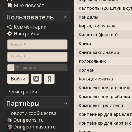
Мне повезёт
Калтропы (20 штук в су
Пользователь
Кандалы
Кирка, горняцкая
Комментарии
Настройки
Кислота (флакон)
Книга
Логин *
Книга заклинаний
***** *
Колокольчик
Запомнить
Колчан
Кольцо-печатка
Комплект для лазания
Регистрация
Комплект для рыбалки
Партнёры
Комплект целителя
Новости сообщества
Контейнер для арбалет
Dungeons_ru
Контейнер для карт и 
Dungeonmaster.ru
Корзина