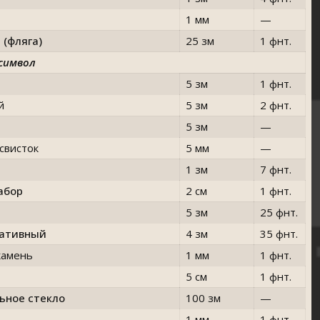
1 мм
—
 (фляга)
25 зм
1 фнт.
символ
5 зм
1 фнт.
й
5 зм
2 фнт.
5 зм
—
свисток
5 мм
—
1 зм
7 фнт.
абор
2 см
1 фнт.
5 зм
25 фнт.
тативный
4 зм
35 фнт.
камень
1 мм
1 фнт.
5 см
1 фнт.
ьное стекло
100 зм
—
1 мм
1 фнт.