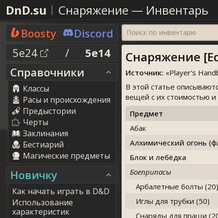
DnD.su
Снаряжение
—
Инвентарь
Boosty
Discord
Поиск по инвентарю
5e24
/
5e14
Снаряжение [E
Справочники
Источник:
«
Player's Hand
В этой статье описывают
Классы
вещей с их стоимостью и 
Расы и происхождения
Предыстории
Предмет
Черты
Абак
Заклинания
Алхимический огонь (ф
Бестиарий
Магические предметы
Блок и лебёдка
Боеприпасы
Новичку
Арбалетные болты (20
Как начать играть в D&D
Иглы для трубки (50)
Использование
характеристик
Снаряды для пращи (2