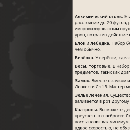
Алхимический огонь.
Эта
расстояние до 20 футов, 
импровизированным оруж
урон, потратив действие 
Блок и лебёдка.
Набор бл
чем обычно.
Верёвка.
У верёвки, сдел
Весы, торговые.
В набор
предметов, таких как др
Замок.
Вместе с замком 
Ловкости Сл 15. Мастер 
Зелье лечения.
Существо
заливается в рот другому
Калтропы.
Вы можете дей
преуспеть в спасброске Л
восстановит как минимум
вдвое скоростью, не обяз