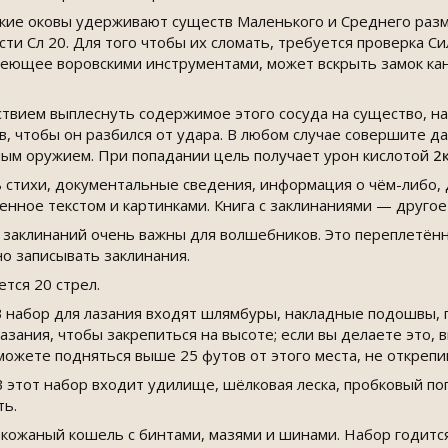
кие оковы удерживают существ Маленького и Среднего разме
ти Сл 20. Для того чтобы их сломать, требуется проверка С
деющее воровскими инструментами, может вскрыть замок кан
вием выплеснуть содержимое этого сосуда на существо, нах
в, чтобы он разбился от удара. В любом случае совершите д
ым оружием. При попадании цель получает урон кислотой
2
ь стихи, документальные сведения, информация о чём-либо, 
енное текстом и картинками. Книга с заклинаниями — другое
 заклинаний очень важны для волшебников. Это переплетён
о записывать заклинания.
тся 20 стрел.
 набор для лазания входят шлямбуры, накладные подошвы, 
азания, чтобы закрепиться на высоте; если вы делаете это, в
 можете подняться выше 25 футов от этого места, не откреп
 этот набор входит удилище, шёлковая леска, пробковый поп
ть.
кожаный кошель с бинтами, мазями и шинами. Набор годитс