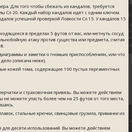
ра. Для того чтобы сбежать из кандалов, требуется
илы Сл 20. Каждый набор кандалов идёт с одним ключом.
далов успешной проверкой Ловкости Сл 15. У кандалов 15
одящееся в пределах 5 футов от вас, или метнуть сосуд
альнобойную атаку против существа или предмета, считая
к6
.
диаграммы и заметки о гномьих приспособлениях, или что
 дело (описана ниже).
ные кожей тома, содержащие 100 пустых пергаментных
перчатки и страховочная привязь. Вы можете действием
ы не можете упасть более чем на 25 футов от того места,
ившись.
лавок, стальные крючки, свинцовые грузила, приманки из
я для десяти использований. Вы можете действием