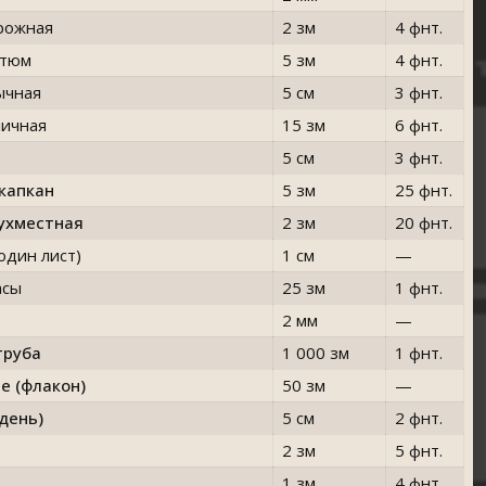
рожная
2 зм
4 фнт.
стюм
5 зм
4 фнт.
ычная
5 см
3 фнт.
личная
15 зм
6 фнт.
5 см
3 фнт.
капкан
5 зм
25 фнт.
вухместная
2 зм
20 фнт.
один лист)
1 см
—
асы
25 зм
1 фнт.
о
2 мм
—
труба
1 000 зм
1 фнт.
е (флакон)
50 зм
—
день)
5 см
2 фнт.
2 зм
5 фнт.
1 зм
4 фнт.