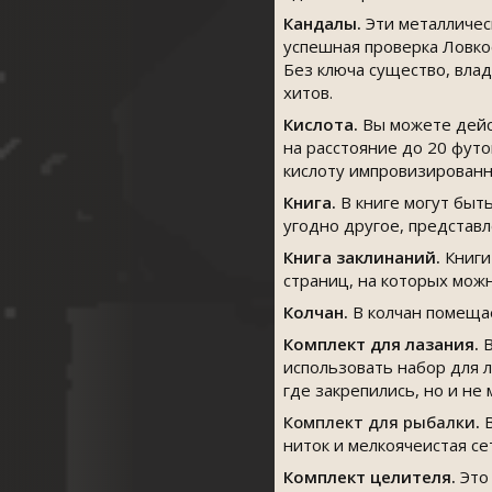
Кандалы.
Эти металличес
успешная проверка Ловкос
Без ключа существо, вла
хитов.
Кислота.
Вы можете дейст
на расстояние до 20 футо
кислоту импровизированн
Книга.
В книге могут быт
угодно другое, представл
Книга заклинаний.
Книги
страниц, на которых можн
Колчан.
В колчан помещае
Комплект для лазания.
В
использовать набор для л
где закрепились, но и не
Комплект для рыбалки
.
В
ниток и мелкоячеистая се
Комплект целителя.
Это 