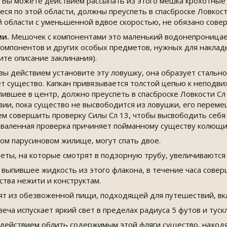
Вы можете действием рассыпать из этого мешка крохотные 
я по этой области, должны преуспеть в спасброске Ловкости
области с уменьшенной вдвое скоростью, не обязано совер
и.
Мешочек с компонентами это маленький водонепроницае
омпонентов и других особых предметов, нужных для наклады
ите описание заклинания).
вы действием установите эту ловушку, она образует стально
ет существо. Капкан привязывается толстой цепью к неподв
пившее в центр, должно преуспеть в спасброске Ловкости С
ии, пока существо не высвободится из ловушки, его перем
м совершить проверку Силы Сл 13, чтобы высвободить себя
оваленная проверка причиняет пойманному существу колющи
том парусиновом жилище, могут спать двое.
ты, на которые смотрят в подзорную трубу, увеличиваются в
выпившее жидкость из этого флакона, в течение часа совер
тва нежити и конструктам.
т из обезвоженной пищи, подходящей для путешествий, вклю
веча испускает яркий свет в пределах радиуса 5 футов и туск
ействием облить содержимым этой фляги существо, находяще