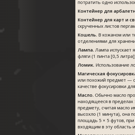
потратить одно использо
Контейнер для арбалет
Контейнер для карт и с
скрученных листов пергам
Кошель.
В кожаном или т
отделениями для хранени
Лампа.
Лампа испускает я
фляги (1 пинта [0,5 литра]
Ломик.
Использование ло
Магическая фокусировк
или похожий предмет — с
качестве фокусировки для
Масло.
Обычно масло прод
находящееся в пределах 5
предмету, считая масло 
высохло (1 минута), она 
площадь 5 × 5 футов, при
входящим в эту область и