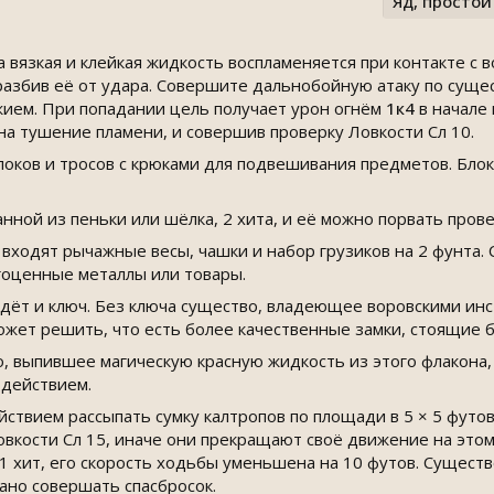
Яд, простой
 вязкая и клейкая жидкость воспламеняется при контакте с
разбив её от удара. Совершите дальнобойную атаку по суще
ием. При попадании цель получает урон огнём
1к4
в начале 
на тушение пламени, и совершив проверку Ловкости Сл 10.
оков и тросов с крюками для подвешивания предметов. Блок
анной из пеньки или шёлка, 2 хита, и её можно порвать прове
 входят рычажные весы, чашки и набор грузиков на 2 фунта
агоценные металлы или товары.
идёт и ключ. Без ключа существо, владеющее воровскими ин
может решить, что есть более качественные замки, стоящие 
, выпившее магическую красную жидкость из этого флакона,
 действием.
ствием рассыпать сумку калтропов по площади в 5 × 5 футов
овкости Сл 15, иначе они прекращают своё движение на это
 1 хит, его скорость ходьбы уменьшена на 10 футов. Сущес
ано совершать спасбросок.