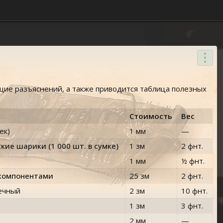
щие разъяснений, а также приводится таблица полезных
Стоимость
Вес
ек)
1 мм
—
кие шарики (
1 000
шт. в сумке)
1 зм
2 фнт.
1 мм
½ фнт.
компонентами
25 зм
2 фнт.
ечный
2 зм
10 фнт.
1 зм
3 фнт.
2 мм
—