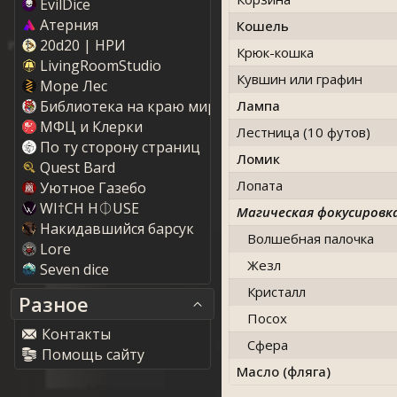
EvilDice
Атерния
Кошель
20d20 | НРИ
Крюк-кошка
LivingRoomStudio
Кувшин или графин
Море Лес
Библиотека на краю мира
Лампа
МФЦ и Клерки
Лестница (10 футов)
По ту сторону страниц
Ломик
Quest Bard
Лопата
Уютное Газебо
WI†CH H⏀USE
Магическая фокусировк
Накидавшийся барсук
Волшебная палочка
Lore
Жезл
Seven dice
Кристалл
Разное
Посох
Контакты
Сфера
Помощь сайту
Масло (фляга)